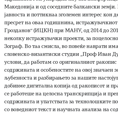
Македонија и од соседните балкански земји.
јавноста и поттикнаа зголемен интерес кон де
пресрет на оваа годишнина, истражувачкиот 
Грозданов“ (ИЦКН) при МАНУ, од 2014 до 201
неколку истражувачки проекти, за поцелосно 
Зограф. Во таа смисла, во повеќе наврати им
словенско-византиски студии „Проф Иван Дуј
услови, да работам со оригиналниот ракопис 
содржината и особеностите на овој значаен 
љубезноста и разбирањето за нашите настоју
добивме дигитална копија од ракописот и пр
се работеше на целосна транскрипција и пре
содржината и упатствата за технолошките по
со воведниот текст и научната анализа на с