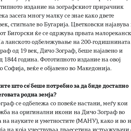
тотипното издание на зографскиот прирачник
ка засега многу малку се знае како двете
ек, стигнале во Бугарија. Цветковски најавува
рот Бигорски ќе се одржува првата малореканс
 На ланското одбележување на 200-годишнината
раф од 19 век, Дичо Зограф, беше најавено и
д 1844 година. Фототипното издание на овој
 Софија, веќе е објавено во Македонија.
ните што сѐ беше потребно за да биде достапно
неговата родна земја?
граф се одбележа со повеќе настани, меѓу кои
ожба на оригинални икони на Дичо Зограф во
на науките и уметностите (МАНУ), како и во 
 на која учествуваа дваесетина истражувачи 