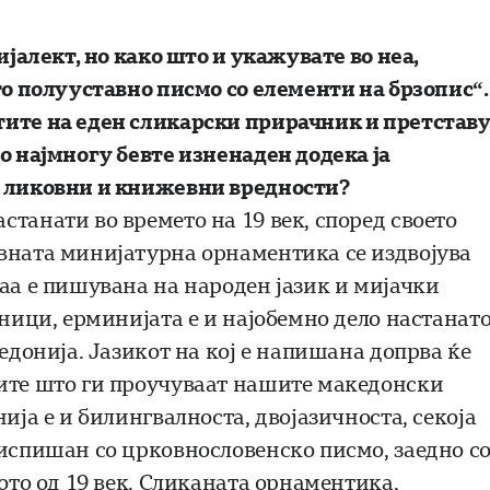
ијалект, но како што и укажувате во неа,
то полууставно писмо со елементи на брзопис“.
тите на еден сликарски прирачник и претстав
о најмногу бевте изненаден додека ја
е ликовни и книжевни вредности?
танати во времето на 19 век, според своето
вната минијатурна орнаментика се издвојува
аа е пишувана на народен јазик и мијачки
аници, ерминијата е и најобемно дело настанат
едонија. Јазикот на кој е напишана допрва ќе
тите што ги проучуваат нашите македонски
ија е и билингвалноста, двојазичноста, секоја
 испишан со црковнословенско писмо, заедно с
мото од 19 век. Сликаната орнаментика,