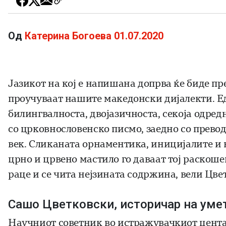
Од
Катерина Богоева
01.07.2020
Јазикот на кој е напишана допрва ќе биде пр
проучуваат нашите македонски дијалекти. Ед
билингвалноста, двојазичноста, секоја одред
со црковнословенско писмо, заедно со превод 
век. Сликаната орнаментика, иницијалите и 
црно и црвено мастило го даваат тој раскоше
раце и се чита нејзината содржина, вели Цве
Сашо Цветковски, историчар на уме
Научниот советник во истражувачкиот центар