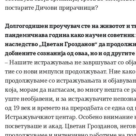
постарите Дичови прирачници?
Долгогодишен проучувач сте на животот и т
пандемичнава година како научен советник 
наследство „Цветан Грозданов“ да продолжи
добиените сознанија од оваа, но и од другите
– Нашите истражувања не завршуваат со обја
тие со нови импулси продолжуваат. Ние како
продолжуваме со истражувањата и објавување
која, морам да нагласам, во многу нешта се р
уште необјавени, и за истражувачите непозн
од 19 век и времето на преродбата се една о
Истражувачкиот центар. Особено внимание н
посветуваше и акад. Цветан Грозданов, него
продолжуваме и интензивно работиме на подг