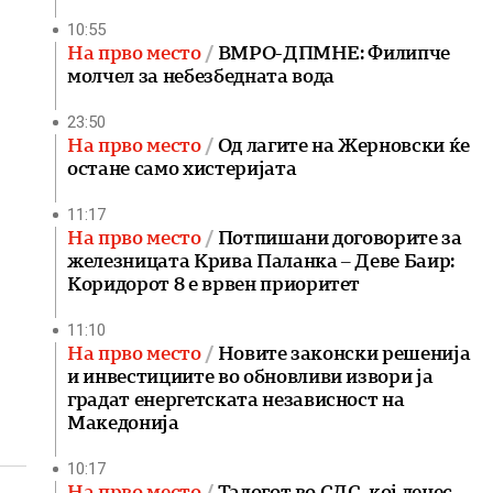
10:55
На прво место
ВМРО-ДПМНЕ: Филипче
молчел за небезбедната вода
23:50
На прво место
Од лагите на Жерновски ќе
остане само хистеријата
11:17
На прво место
Потпишани договорите за
железницата Крива Паланка – Деве Баир:
Коридорот 8 е врвен приоритет
11:10
На прво место
Новите законски решенија
и инвестициите во обновливи извори ја
градат енергетската независност на
Македонија
10:17
На прво место
Талогот во СДС, кој денес