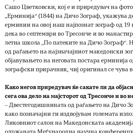
Сашо Цветковски, кој е и приредувач на фо
„Ерминија“ (1844) на Дичо Зограф, укажува де
ерминии на овој наш најпознат зограф од 19 в
дека во септември во Тресонче и во манасти
летна школа „По патеките на Дичо Зограф“.
од раѓањето на најзначајниот македонски зог
објавувањето на неговата постара ерминија о
зографски прирачник, чиј оригинал се чува во
Како негов приредувач ќе сакате ли да објас
сега ова дело на мајсторот од Тресонче и во 
– Двестегодишнината од раѓањето на Дичо Зо
како позначајни ги издвојувам големата изл
Ликовниот салон на Македонската академија 
одржаната Меѓународна научна конференција