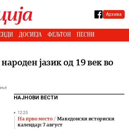
Архива
ЕНДИ
ДОСИЕЈА
ФЕЉТОН
ПЕСНИ
народен јазик од 19 век во
тање
НАЈНОВИ ВЕСТИ
12:25
На прво место
Македонски историски
календар: 7 август