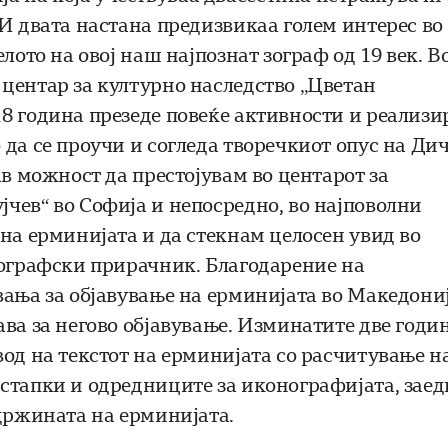
 И двата настана предизвикаа голем интерес во
лото на овој наш најпознат зограф од 19 век. В
центар за културно наследство „Цветан
8 година презеде повеќе активности и реализи
да се проучи и согледа творечкиот опус на Ди
ав можност да престојувам во центарот за
чев“ во Софија и непосредно, во најповолни
на ерминијата и да стекнам целосен увид во
зографски прирачник. Благодарение на
вања за објавување на ерминијата во Македониј
ава за негово објавување. Изминатите две годи
вод на текстот на ерминијата со расчитување н
стапки и одредниците за иконографијата, заед
одржината на ерминијата.