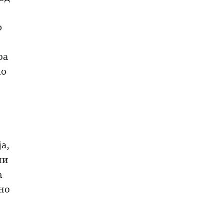
о
ра
чо
а,
ни
а
но