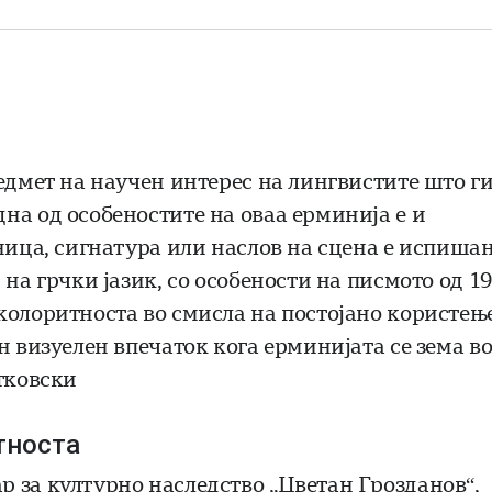
едмет на научен интерес на лингвистите што г
на од особеностите на оваа ерминија е и
ница, сигнатура или наслов на сцена е испиша
на грчки јазик, со особености на писмото од 19
колоритноста во смисла на постојано користењ
н визуелен впечаток кога ерминијата се зема в
тковски
тноста
 за културно наследство „Цветан Грозданов“,