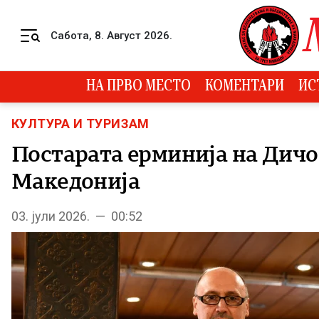
Skip to content
Сабота, 8. Август 2026.
Menu
НА ПРВО МЕСТО
КОМЕНТАРИ
ИС
КУЛТУРА И ТУРИЗАМ
Постарата ерминија на Дичо 
Македонија
03. јули 2026. — 00:52