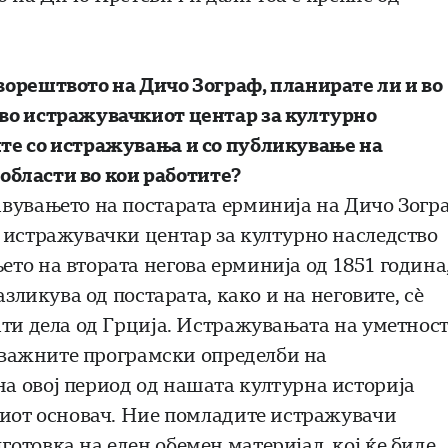
ворештвото на Дичо Зограф, планирате ли и во
во истражувачкиот центар за културно
те со истражувања и со публикување на
 области во кои работите?
вувањето на постарата ерминија на Дичо Зогр
 истражувачки центар за културно наследство
то на втората негова ерминија од 1851 година
азликува од постарата, како и на неговите, сѐ
ати дела од Грција. Истражувањата на уметнос
д важните програмски определби на
а овој период од нашата културна историја
виот основач. Ние помладите истражувачи
отовка на еден обемен материјал, кој ќе биде