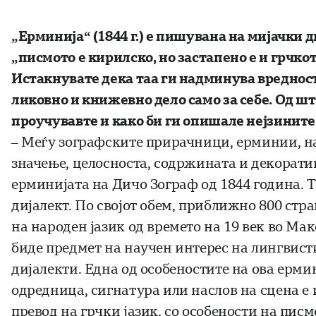
„Ерминија“ (1844 г.) е пишувана на мијачки д
„писмото е кирилско, но застапено е и грчко
Истакнувате дека таа ги надминува вреднос
ликовно и книжевно дело само за себе. Од шт
проучувавте и како би ги опишале нејзинит
– Меѓу зографските прирачници, ерминии, нас
значење, целосноста, содржината и декорати
ерминијата на Дичо Зограф од 1844 година. Т
дијалект. По својот обем, приближно 800 стр
на народен јазик од времето на 19 век во Мак
биде предмет на научен интерес на лингвис
дијалекти. Една од особеностите на ова ермин
одредница, сигнатура или наслов на сцена е
превод на грчки јазик, со особености на пис