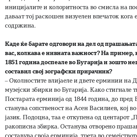
иницијалите и колоритноста во смисла на по
даваат тој раскошен визуелен впечаток кога е
содржина.
Каде ќе барате одговори на дел од прашањата 
вас, колкава е нивната важност? На пример, 
1851 година доспеале во Бугарија и зошто не
составил свој зографски прирачник?
– Околностите влијаеле и двете ерминии на Д
музејски збирки во Бугарија. Како стигнале т
Постарата ерминија од 1844 година, до пред В
станува сопственост на Асен Василиев, кој во
јазик. Подоцна, таа е откупена од центарот „
ракописна збирка. Останува отворено праша
составува своја ерминија, трета во семејство