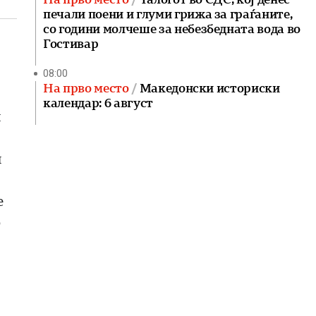
печали поени и глуми грижа за граѓаните,
со години молчеше за небезбедната вода во
Гостивар
08:00
На прво место
Македонски историски
календар: 6 август
и
н
е
о