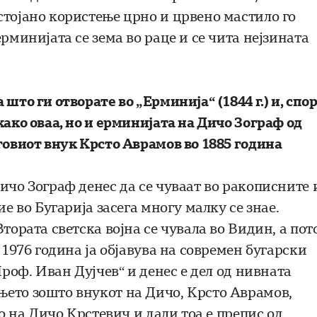
стојано користење црно и црвено мастило го
рминијата се зема во раце и се чита нејзината
што ги отворате во „Ерминија“ (1844 г.) и, спо
како оваа, но и ерминијата на Дичо Зограф од
говиот внук Крсто Аврамов во 1885 година
ичо Зограф денес да се чуваат во ракописните 
ие во Бугарија засега многу малку се знае.
тората светска војна се чувала во Видин, а пот
 1976 година ја објавува на современ бугарски
Проф. Иван Дујчев“ и денес е дел од нивната
њето зошто внукот на Дичо, Крсто Аврамов,
то на Дичо Крстевич и дали тоа е препис од