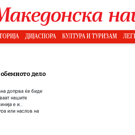
ТОРИЈА
ДИЈАСПОРА
КУЛТУРА И ТУРИЗАМ
ЛЕГ
јобемното дело
ана допрва ќе биде
уваат нашите
инија е и
ура или наслов на
 превод на грчки