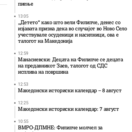
пиење
13:05
„Детето“ како што вели Филипче, денес со
изјавата призна дека во случајот во Ново Село
учествувале осуденици и насилници, ова е
талогот на Македонија
12:59
Манасиевски: Децата на Филипче се децата
на предавникот Заев, талогот од СДС
исплива на површина
12:53
Македонски историски календар – 8 август
12:25
Македонски историски календар: 7 август
10:55
ВМРО-ДПМНЕ: Филипче молчел за