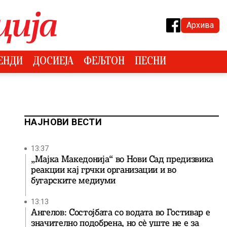
Архива
ЕНДИ
ДОСИЕЈА
ФЕЉТОН
ПЕСНИ
НАЈНОВИ ВЕСТИ
13:37
„Мајка Македонија“ во Нови Сад предизвика
реакции кај грчки организации и во
бугарските медиуми
13:13
Ангелов: Состојбата со водата во Гостивар е
значително подобрена, но сè уште не е за