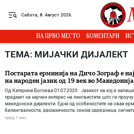
Skip to content
Сабота, 8. Август 2026.
Menu
НА ПРВО МЕСТО
КОМЕНТАРИ
ИС
ТЕМА: МИЈАЧКИ ДИЈАЛЕКТ
Постарата ерминија на Дичо Зограф е на
на народен јазик од 19 век во Македонија
Од Катерина Богоева 01.07.2020 Јазикот на кој е напиш
предмет на научен интерес на лингвистите што ги проуч
македонски дијалекти. Една од особеностите на оваа ерм
билингвалноста, двојазичноста, секоја одредница, сигнат
сцена е испишан со црковнословенско писмо, заедно со
пред 1 мес.
јазик, со особености […]