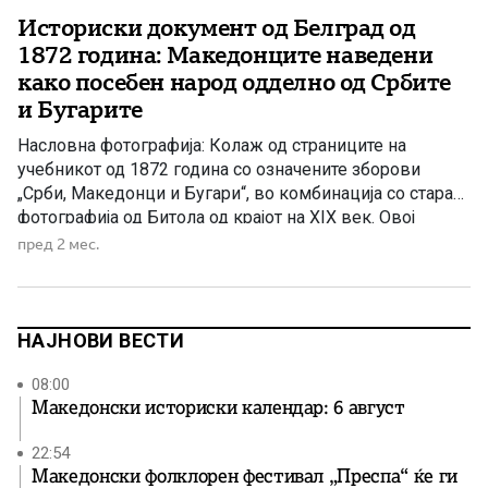
Историски документ од Белград од
1872 година: Македонците наведени
како посебен народ одделно од Србите
и Бугарите
Насловна фотографија: Колаж од страниците на
учебникот од 1872 година со означените зборови
„Срби, Македонци и Бугари“, во комбинација со стара
фотографија од Битола од крајот на XIX век. Овој
документ од XIX век вреди да го прочитаат Румен
пред 2 мес.
Радев, Венко Филипче, но и членовите на македонско-
бугарската историска комисија – можеби архивските
извори ќе им […]
НАЈНОВИ ВЕСТИ
08:00
Македонски историски календар: 6 август
22:54
Македонски фолклорен фестивал „Преспа“ ќе ги