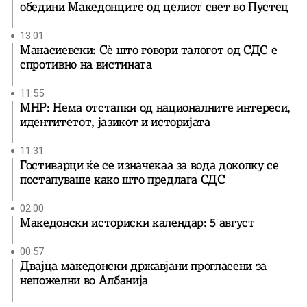
обедини Македонците од целиот свет во Пустец
13:01
Манасиевски: Сè што говори талогот од СДС е
спротивно на вистината
11:55
МНР: Нема отстапки од националните интереси,
идентитетот, јазикот и историјата
11:31
Гостиварци ќе се изначекаа за вода доколку се
постапуваше како што предлага СДС
02:00
Македонски историски календар: 5 август
00:57
Двајца македонски државјани прогласени за
непожелни во Албанија