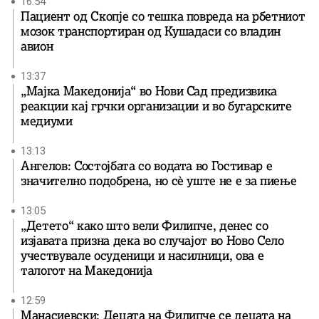
16:54
Пациент од Скопје со тешка повреда на рбетниот
мозок транспортиран од Кушадаси со владин
авион
13:37
„Мајка Македонија“ во Нови Сад предизвика
реакции кај грчки организации и во бугарските
медиуми
13:13
Ангелов: Состојбата со водата во Гостивар е
значително подобрена, но сè уште не е за пиење
13:05
„Детето“ како што вели Филипче, денес со
изјавата призна дека во случајот во Ново Село
учествувале осуденици и насилници, ова е
талогот на Македонија
12:59
Манасиевски: Децата на Филипче се децата на