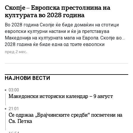
Скопје – Европска престолнина на
културата во 2028 година
Во 2028 година Скопје ќе биде домаќин на стотици
европски културни настани и ќе ја претставува
Македонија на културната мапа на Европа. Скопје во
2028 година ќе биде една од трите европски
престолнини на културата, заедно со Бурж во Франција
пред 2 мес.
и Ческе Будјовице во Чешка. Ова е едно од
најзначајните меѓународни признанија што некогаш го
[…]
НАЈНОВИ ВЕСТИ
03:00
Македонски историски календар – 9 август
21:01
Се одржаа „Брајчинските средби“ посветени на
Св. Петка