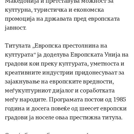
Македонија и претставува можност за
културна, туристичка и економска
промоција на државата пред европската
јавност.
Титулата „Европска престолнина на
културата“ ја доделува Европската Унија на
градови кои преку културата, уметноста и
креативните индустрии придонесуваат за
зајакнување на европските вредности,
меѓукултурниот дијалог и соработката
меѓу народите. Програмата постои од 1985
година и досега повеќе од шеесет европски
градови ја носеле оваа престижна титула.