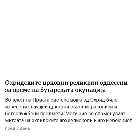
Охридските црковни реликвии однесени
за време на бугарската окупација
Во текот на Првата светска војна од Охрид биле
изнесени значајни црковни старини, ракописи и
богослужбени предмети. Меѓу нив се споменуваат
митрата на охридските архиепископи и архијерејскиот
жезол. По Букурешкиот мировен договор од 1913
пред 3 дена
година, Македонија била поделена меѓу соседните