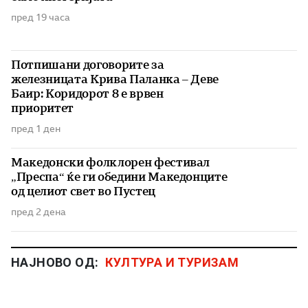
пред 19 часа
Потпишани договорите за
железницата Крива Паланка – Деве
Баир: Коридорот 8 е врвен
приоритет
пред 1 ден
Македонски фолклорен фестивал
„Преспа“ ќе ги обедини Македонците
од целиот свет во Пустец
пред 2 дена
НАЈНОВО ОД:
КУЛТУРА И ТУРИЗАМ