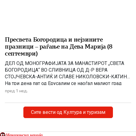
Пресвета Богородица и нејзините
празници – раѓање на Дева Марија (8
септември)
ДЕЛ ОД МОНОГРАФИЈАТА ЗА МАНАСТИРОТ „СВЕТА
БОГОРОДИЦА“ ВО СЛИВНИЦА ОД Д-Р ВЕРА
СТОЈЧЕВСКА-АНТИЌ И СЛАВЕ НИКОЛОВСКИ-КАТИН
На три дена пат од Ерусалим се наоѓал малиот град
Назарет. Таму живееле праведните Јоаким и Ана,
пред 1 нед.
наречени од Светата Црква „богоотци”. Јоаким
потекнувал од Давидовиот род, а света Ана од родот
на Аарон. Биле многу дарежливи, милосрдни. За […]
Сите вести од Култура и туризам