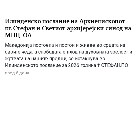
Илинденско послание на Архиепископот
г.г. Стефан и Светиот архијерејски синод на
МПЦ–ОА
Македонија постоела и постои и живее во срцата на
своите чеда, а слободата е плод на духовната зрелост и
жртвата на нашите предци, се истакнува во
Илинденското послание за 2026 година † СТЕФАН,ПО
МИЛОСТА БОЖЈА,АРХИЕПИСКОП ОХРИДСКИ И
пред 6 дена
МАКЕДОНСКИ,ЗАЕДНО СО СВЕТИОТ АРХИЈЕРЕЈСКИ
СИНОД,ПО ПОВОД ИЛИНДЕНСКИТЕ
ПРАЗНУВАЊА,ИСПРАЌА МИР И БЛАГОСЛОВ ОД
БОГАДО СВЕШТЕНОСЛУЖИТЕЛИТЕ,ДО МОНАШТВОТО
И ДО СИТЕ […]