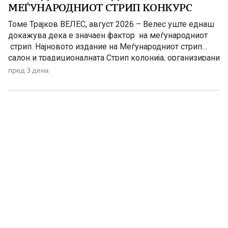
МЕЃУНАРОДНИОТ СТРИП КОНКУРС
Томе Трајков ВЕЛЕС, август 2026 – Велес уште еднаш
докажува дека е значаен фактор на меѓународниот
стрип. Најновото издание на Меѓународниот стрип
салон и традиционалната Стрип колонија, организирани
од Стрип центарот на Македонија (СЦМ-Велес),
пред 3 дена
започнува во знак на историски успеси – голем бран
на пријавени дела на меѓународниот конкурс. Притоа,
велешкиот стрип Салон јасно го […]