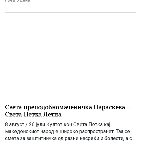
пред 3 дена
родителите и му се посветила на Бога. Татко ù Јоаким
починал на 80 години. Ана останала сама и се […]
Света преподобномаченичка Параскева –
Света Петка Летна
8 август / 26 јули Култот кон Света Петка кај
македонскиот народ е широко распространет. Таа се
смета за заштитничка од разни несреќи и болести, а со