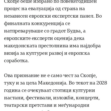
Скопје беше избрано по повеќегодишен
процес на евалуација од страна на
независен европски експертски панел. Во
финалната конкуренција се
натпреваруваше со градот Будва, а
европските експерти оценија дека
македонската престолнина има најдобра
визија за културен развој и европска
соработка.
Ова признание не е само чест за Скопје,
туку и за цела Македонија. Во текот на 2028
година се очекуваат стотици културни
настани, фестивали, изложби, концерти,
театарски претстави и меѓународни