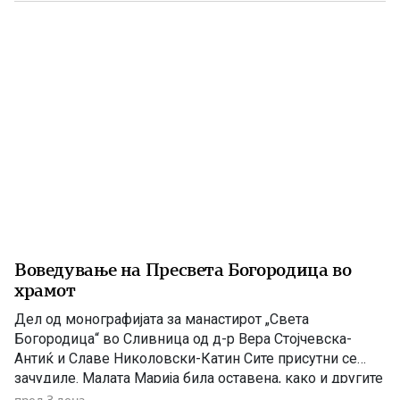
држави, а Вардарскиот дел потпаднал под власта на
Кралството Србија. Само две години подоцна, во […]
Воведување на Пресвета Богородица во
храмот
Дел од монографијата за манастирот „Света
Богородица“ во Сливница од д-р Вера Стојчевска-
Антиќ и Славе Николовски-Катин Сите присутни се
зачудиле. Малата Марија била оставена, како и другите
девици да живее во храмот. Таа се откажала од