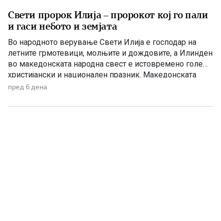
Свети пророк Илија – пророкот кој го пали
и гаси небото и земјата
Во народното верување Свети Илија е господар на
летните грмотевици, молњите и дождовите, а Илинден
во македонската народна свест е истовремено голем
христијански и национален празник. Македонската
православна црква – Охридска архиепископија на 2
пред 6 дена
август, односно на 20 јули според стариот календар, го
празнува Светиот пророк Илија – Илинден. Свети
Илија е еден од најголемите […]