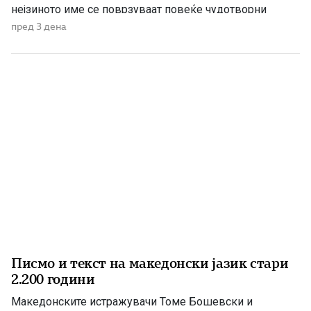
нејзиното име се поврзуваат повеќе чудотворни
икони и лековити извори, познати како „петочни води“.
пред 3 дена
Во православниот календар се споменуваат три
светителки со името Параскева – Петка, поради што
[…]
Писмо и текст на македонски јазик стари
2.200 години
Македонските истражувачи Томе Бошевски и