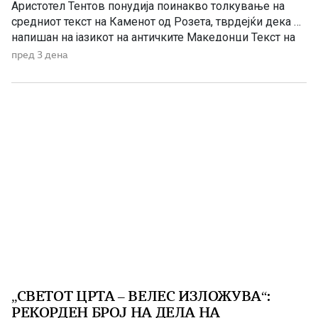
Аристотел Тентов понудија поинакво толкување на
средниот текст на Каменот од Розета, тврдејќи дека е
напишан на јазикот на античките Македонци Текст на
египетски камен во местото Розета е дешифриран
пред 3 дена
како антички македонски напис, тврдат македонските
научници академик Томе Бошевски и проф. Аристотел
Тентов од Електротехничкиот факултет, по
неколкугодишни истражувања. […]
„СВЕТОТ ЦРТА – ВЕЛЕС ИЗЛОЖУВА“:
РЕКОРДЕН БРОЈ НА ДЕЛА НА