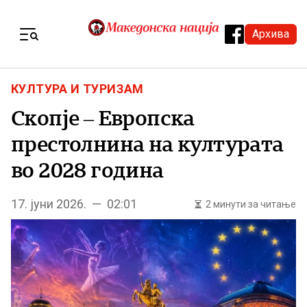
Skip to content
Архива
Menu
КУЛТУРА И ТУРИЗАМ
Скопје – Европска
престолнина на културата
во 2028 година
17. јуни 2026. — 02:01
2 минути за читање