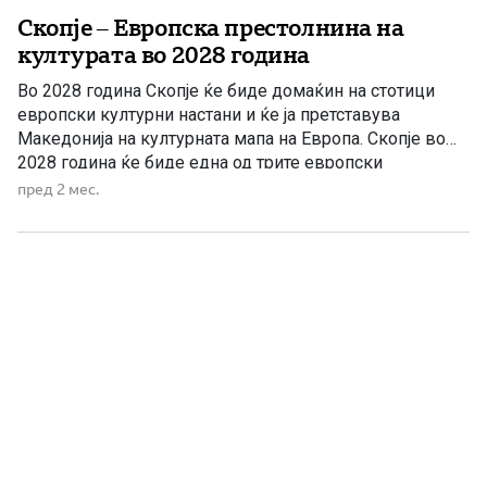
Скопје – Европска престолнина на
културата во 2028 година
Во 2028 година Скопје ќе биде домаќин на стотици
европски културни настани и ќе ја претставува
Македонија на културната мапа на Европа. Скопје во
2028 година ќе биде една од трите европски
престолнини на културата, заедно со Бурж во Франција
пред 2 мес.
и Ческе Будјовице во Чешка. Ова е едно од
најзначајните меѓународни признанија што некогаш го
[…]