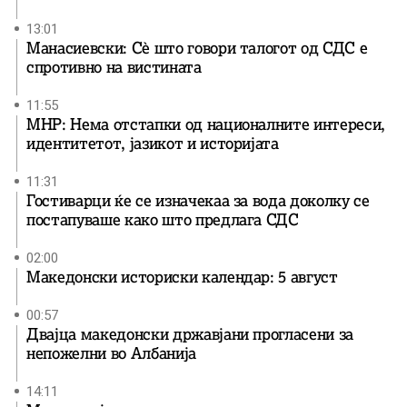
13:01
Манасиевски: Сè што говори талогот од СДС е
спротивно на вистината
11:55
МНР: Нема отстапки од националните интереси,
идентитетот, јазикот и историјата
11:31
Гостиварци ќе се изначекаа за вода доколку се
постапуваше како што предлага СДС
02:00
Македонски историски календар: 5 август
00:57
Двајца македонски државјани прогласени за
непожелни во Албанија
14:11