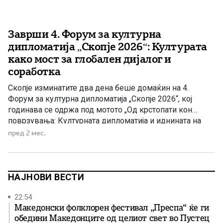
Заврши 4. Форум за културна
дипломатија „Скопје 2026“: Културата
како мост за глобален дијалог и
соработка
Скопје изминатите два дена беше домаќин на 4.
Форум за културна дипломатија „Скопје 2026“, кој
годинава се одржа под мотото „Од крстопати кон
поврзувања: Културната дипломатија и иднината на
глобалниот дијалог“. На форумот учествуваа
пред 2 мес.
дипломати, политичари, експерти, уметници и јавни
личности од Македонија, САД, Германија, Франција,
Унгарија, Словенија, Хрватска, Србија и Црна Гора, кои
дискутираа […]
НАЈНОВИ ВЕСТИ
22:54
Македонски фолклорен фестивал „Преспа“ ќе ги
обедини Македонците од целиот свет во Пустец