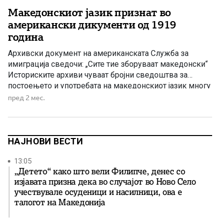
Македонскиот јазик признат во
американски дикументи од 1919
година
Архивски документ на американската Служба за
имиграција сведочи: „Сите тие зборуваат македонски“
Историските архиви чуваат бројни сведоштва за
постоењето и употребата на македонскиот јазик многу
пред неговата официјална кодификација во 1945
пред 2 мес.
година. Еден таков значаен документ потекнува од 26
април 1919 година и е издаден од Службата за
имиграција при Министерството за труд на
Соединетите […]
НАЈНОВИ ВЕСТИ
13:05
„Детето“ како што вели Филипче, денес со
изјавата призна дека во случајот во Ново Село
учествувале осуденици и насилници, ова е
талогот на Македонија