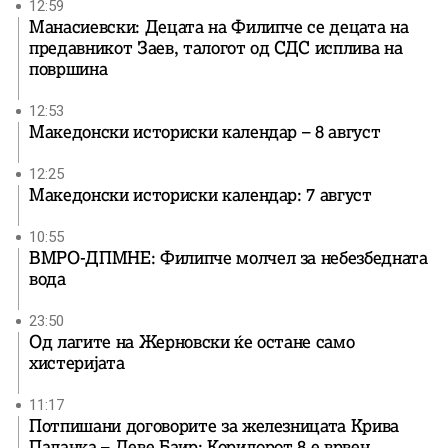
12:59
Манасиевски: Децата на Филипче се децата на
предавникот Заев, талогот од СДС исплива на
површина
12:53
Македонски историски календар – 8 август
12:25
Македонски историски календар: 7 август
10:55
ВМРО-ДПМНЕ: Филипче молчел за небезбедната
вода
23:50
Од лагите на Жерновски ќе остане само
хистеријата
11:17
Потпишани договорите за железницата Крива
Паланка – Деве Баир: Коридорот 8 е врвен