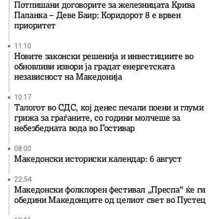
Потпишани договорите за железницата Крива
Паланка – Деве Баир: Коридорот 8 е врвен
приоритет
11:10
Новите законски решенија и инвестициите во
обновливи извори ја градат енергетската
независност на Македонија
10:17
Талогот во СДС, кој денес печали поени и глуми
грижа за граѓаните, со години молчеше за
небезбедната вода во Гостивар
08:00
Македонски историски календар: 6 август
22:54
Македонски фолклорен фестивал „Преспа“ ќе ги
обедини Македонците од целиот свет во Пустец