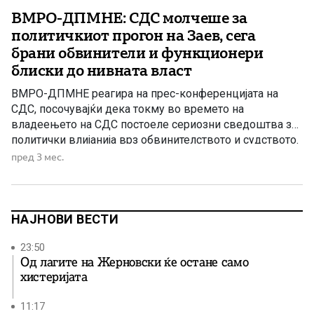
ВМРО-ДПМНЕ: СДС молчеше за
политичкиот прогон на Заев, сега
брани обвинители и функционери
блиски до нивната власт
ВМРО-ДПМНЕ реагира на прес-конференцијата на
СДС, посочувајќи дека токму во времето на
владеењето на СДС постоеле сериозни сведоштва за
политички влијанија врз обвинителството и судството.
Според партијата, обвинителката Лејла Кадриу од
пред 3 мес.
поранешното СЈО јавно сведочела дека Зоран Заев и
Радмила Шеќеринска навечер оделе во канцелариите
на СЈО и на обвинителите Ленче Ристовска, Гаврил
Бубевски, Фатиме […]
НАЈНОВИ ВЕСТИ
23:50
Од лагите на Жерновски ќе остане само
хистеријата
11:17