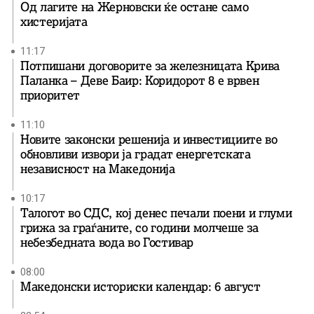
Од лагите на Жерновски ќе остане само
хистеријата
11:17
Потпишани договорите за железницата Крива
Паланка – Деве Баир: Коридорот 8 е врвен
приоритет
11:10
Новите законски решенија и инвестициите во
обновливи извори ја градат енергетската
независност на Македонија
10:17
Талогот во СДС, кој денес печали поени и глуми
грижа за граѓаните, со години молчеше за
небезбедната вода во Гостивар
08:00
Македонски историски календар: 6 август