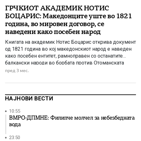
ГРЧКИОТ АКАДЕМИК НОТИС
БОЦАРИС: Македонците уште во 1821
година, во мировен договор, се
наведени како посебен народ
Книгата на академик Нотис Боцарис открива документ
од 1821 година во кој македонскиот народ е наведен
како посебен ентитет, рамноправен со останатите
балкански народи во борбата против Отоманската
Империја.
пред 3 мес.
НАЈНОВИ ВЕСТИ
10:55
ВМРО-ДПМНЕ: Филипче молчел за небезбедната
вода
23:50