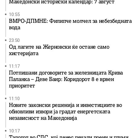
Македонски историски календар: 7 август
10:55
ВМРО-ДПМНЕ: Филипче молчел за небезбедната
вода
23:50
Од лагите на Жерновски ќе остане само
хистеријата
11:17
Потпишани договорите за железницата Крива
Паланка – Деве Баир: Коридорот 8 е врвен
приоритет
11:10
Новите законски решенија и инвестициите во
обновливи извори ја градат енергетската
независност на Македонија
10:17
Талогот во СДС, кој денес печали поени и глуми