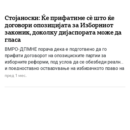
Стојаноски: Ќе прифатиме сè што ќе
договори опозицијата за Изборниот
законик, доколку дијаспората може да
гласа
ВМРО-ДПМНЕ порача дека е подготвено да го
прифати договорот на опозициските партии за
изборните реформи, под услов да се обезбеди реално
и поедноставно остварување на избирачкото право на
македонските државјани во дијаспората. На
пред 1 мес.
денешната средба на работната група за Изборниот
законик, по иницијатива на ВМРО-ДПМНЕ, повторно
беше отворено прашањето за можноста
македонските државјани кои живеат […]