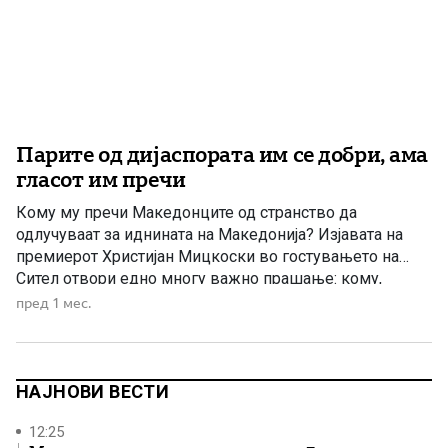
Парите од дијаспората им се добри, ама
гласот им пречи
Кому му пречи Македонците од странство да
одлучуваат за иднината на Македонија? Изјавата на
премиерот Христијан Мицкоски во гостувањето на
Сител отвори едно многу важно прашање: кому,
всушност, му пречи македонската дијаспора да го
пред 1 мес.
оствари своето право на глас на поедноставен начин?
Мицкоски јавно повика да се најде модел со кој
Македонците во странство полесно […]
НАЈНОВИ ВЕСТИ
12:25