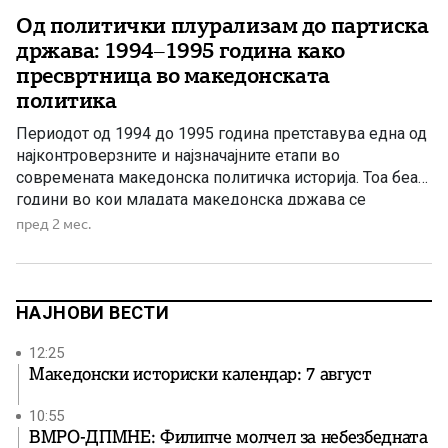
Од политички плурализам до партиска
држава: 1994–1995 година како
пресвртница во македонската
политика
Периодот од 1994 до 1995 година претставува една од
најконтроверзните и најзначајните етапи во
современата македонска политичка историја. Тоа беа
години во кои младата македонска држава се
соочуваше со сериозни внатрешни и надворешни
пред 2 мес.
предизвици, а одлуките донесени во тој период
оставија трајни последици врз политичкиот систем,
економскиот развој и националната политика. 1994
година – изборен […]
НАЈНОВИ ВЕСТИ
12:25
Македонски историски календар: 7 август
10:55
ВМРО-ДПМНЕ: Филипче молчел за небезбедната