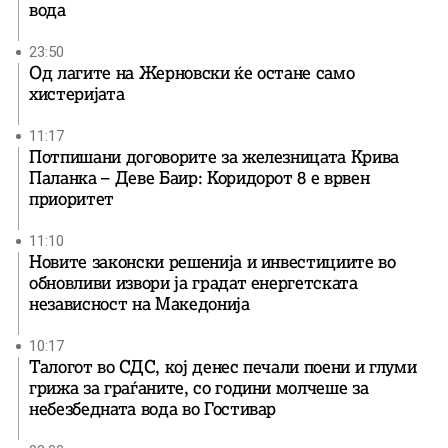
вода
23:50
Од лагите на Жерновски ќе остане само
хистеријата
11:17
Потпишани договорите за железницата Крива
Паланка – Деве Баир: Коридорот 8 е врвен
приоритет
11:10
Новите законски решенија и инвестициите во
обновливи извори ја градат енергетската
независност на Македонија
10:17
Талогот во СДС, кој денес печали поени и глуми
грижа за граѓаните, со години молчеше за
небезбедната вода во Гостивар