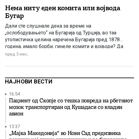
Нема ниту еден комита или војвода
Бугар
Дали сте слушнале дека за време на
„ослободувањето“ на Бугарија од Турција, во таа
утопистичка целина наречена Бугарија пред 1878
година, имало борби, гинеле комити и војводи? Да
замислиме дека имало – единствена опција е дека
пред 3 мес.
нивните имиња би биле Аспарух, Омуртаг, па дури и
Осман… Дали тие се иста крв со Гоце, Даме и […]
НАЈНОВИ ВЕСТИ
16:54
Пациент од Скопје со тешка повреда на рбетниот
мозок транспортиран од Кушадаси со владин
авион
13:37
„Мајка Македонија“ во Нови Сад предизвика