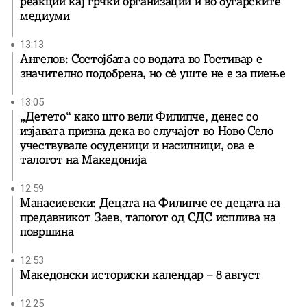
реакции кај грчки организации и во бугарските
медиуми
13:13
Ангелов: Состојбата со водата во Гостивар е
значително подобрена, но сè уште не е за пиење
13:05
„Детето“ како што вели Филипче, денес со
изјавата призна дека во случајот во Ново Село
учествувале осуденици и насилници, ова е
талогот на Македонија
12:59
Манасиевски: Децата на Филипче се децата на
предавникот Заев, талогот од СДС исплива на
површина
12:53
Македонски историски календар – 8 август
12:25