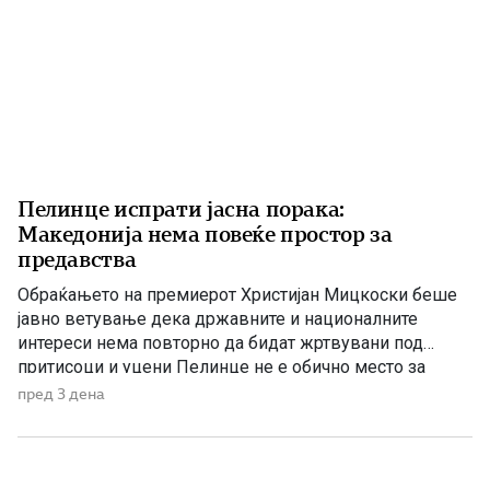
Пелинце испрати јасна порака:
Македонија нема повеќе простор за
предавства
Обраќањето на премиерот Христијан Мицкоски беше
јавно ветување дека државните и националните
интереси нема повторно да бидат жртвувани под
притисоци и уцени Пелинце не е обично место за
политички говори. Таму секој збор има поголема
пред 3 дена
тежина, затоа што сè потсетува на борбата и
државотворната мисла на македонскиот народ. Затоа
изјавата на премиерот Христијан Мицкоски дека […]