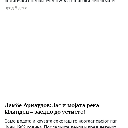
политички оценки, учествуваа странски дипломати,
домашни политичари и регионални центри на влијание.
пред 3 дена
Сметам дека значајна улога во тој процес имаше
американскиот дипломат Филип Рикер, кој долги
години беше непосредно вклучен во американската
[…]
Ламбе Арнаудов: Јас и мојата река
Илинден – заедно до устието!
Само водата и каузата секогаш го наоѓаат својот пат
Јуни 1962 година. Последните денови пред летниот