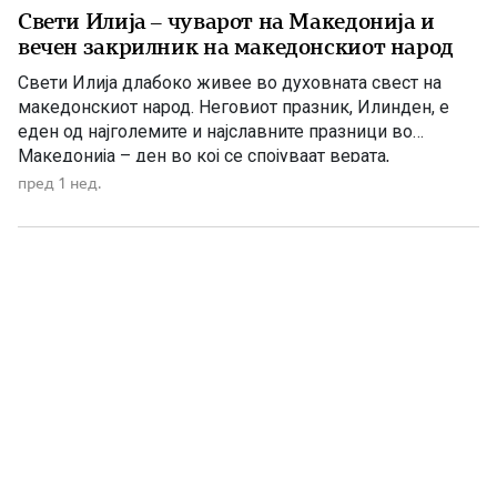
Свети Илија – чуварот на Македонија и
вечен закрилник на македонскиот народ
Свети Илија длабоко живее во духовната свест на
македонскиот народ. Неговиот празник, Илинден, е
еден од најголемите и најславните празници во
Македонија – ден во кој се спојуваат верата,
историјата, борбата за слобода и љубовта кон
пред 1 нед.
татковината. Македонците од памтивек го почитуваат
Свети Илија како силен заштитник и небесен чувар. Во
народното верување тој господари […]