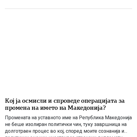
владеење со ДУИ, СДС денес се обидува да создаде
впечаток дека е сериозна опозиција. Но, граѓаните
добро паметат […]
Кој ја осмисли и спроведе операцијата за
промена на името на Македонија?
Промената на уставното име на Република Македонија
не беше изолиран политички чин, туку завршница на
долготраен процес во кој, според моите сознанија и