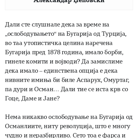
Александар Џеповски
Дали сте слушнале дека за време на
„ослободувањето“ на Бугарија од Турција,
во таа утопистичка целина наречена
Бугарија пред 1878 година, имало борби,
гинеле комити и војводи? Да замислиме
дека имало – единствена опција е дека
нивните имиња би биле Аспарух, Омуртаг,
па дури и Осман… Дали тие се иста крв со
Гоце, Даме и Јане?
Нема никакво ослободување на Бугарија од
Османлиите, ниту револуција, што е многу
чудно и неразбирливо. Сето тоа е фарса и