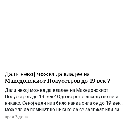
Дали некој можел да владее на
Македонскиот Полуостров до 19 век ?
Дали некој можел да владее на Македонскиот
Полуостров до 19 век? Одговорот е апсолутно не и
никако. Секој еден или било каква сила се до 19 век
можеле да поминат но никако да се задржат или да
управуваат поради неколку причини – планинската
пред 3 дена
конфигурација, предолги и изморувачки патувања,
климата и непознавање на населени места се […]