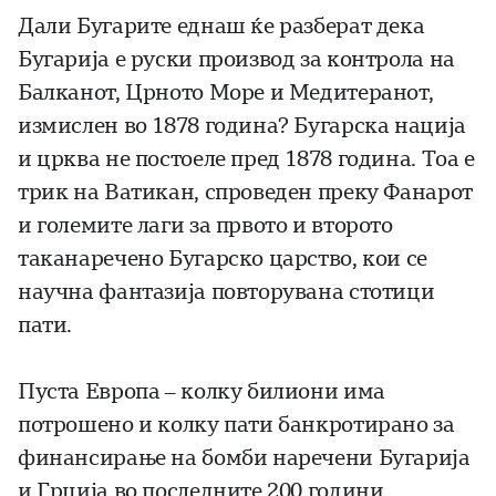
Дали Бугарите еднаш ќе разберат дека
Бугарија е руски производ за контрола на
Балканот, Црното Море и Медитеранот,
измислен во 1878 година? Бугарска нација
и црква не постоеле пред 1878 година. Тоа е
трик на Ватикан, спроведен преку Фанарот
и големите лаги за првото и второто
таканаречено Бугарско царство, кои се
научна фантазија повторувана стотици
пати.
Пуста Европа – колку билиони има
потрошено и колку пати банкротирано за
финансирање на бомби наречени Бугарија
и Грција во последните 200 години.