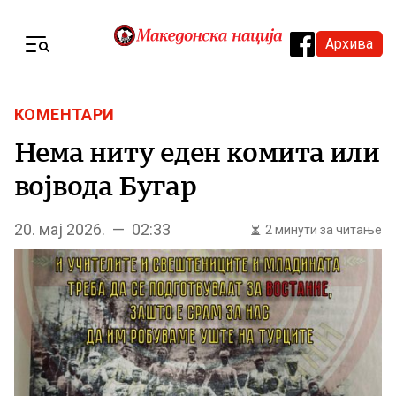
Skip to content
Архива
Menu
КОМЕНТАРИ
Нема ниту еден комита или
војвода Бугар
20. мај 2026. — 02:33
2 минути за читање