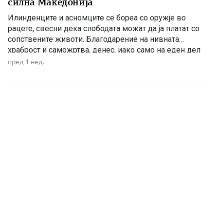
силна Македонија
Илинденците и асномците се бореа со оружје во
рацете, свесни дека слободата можат да ја платат со
сопствените животи. Благодарение на нивната
храброст и саможртва, денес, иако само на еден дел
од Македонија, имаме сопствена држава, свој
пред 1 нед.
македонски јазик и можност слободно да го славиме
македонското име. Нивниот аманет не е само да се
поклонуваме […]