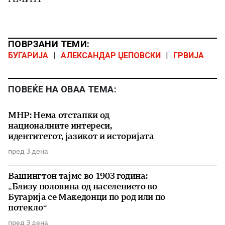
ПОВРЗАНИ ТЕМИ:
БУГАРИЈА
|
АЛЕКСАНДАР ЏЕПОВСКИ
|
ГРВИЈА
ПОВЕЌЕ НА ОВАА ТЕМА:
МНР: Нема отстапки од
националните интереси,
идентитетот, јазикот и историјата
пред 3 дена
Вашингтон тајмс во 1903 година:
„Близу половина од населението во
Бугарија се Македонци по род или по
потекло“
пред 3 дена