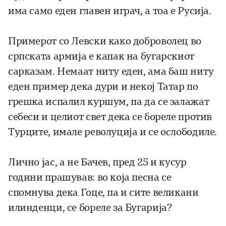
има само еден главен играч, а тоа е Русија.
Примерот со Левски како доброволец во
српската армија е капак на бугарскиот
сарказам. Немаат ниту еден, ама баш ниту
еден пример дека дури и некој Татар по
грешка испалил куршум, па да се залажат
себеси и целиот свет дека се бореле против
Турците, имале револуција и се ослободиле.
Лично јас, а не Бачев, пред 25 и кусур
години прашував: во која песна се
спомнува дека Гоце, па и сите великани
илинденци, се бореле за Бугарија?