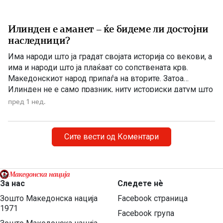
Илинден е аманет – ќе бидеме ли достојни
наследници?
Има народи што ја градат својата историја со векови, а
има и народи што ја плаќаат со сопствената крв.
Македонскиот народ припаѓа на вторите. Затоа
Илинден не е само празник, ниту историски датум што
еднаш годишно го одбележуваме со говори, венци и
пред 1 нед.
свечености. Илинден е совеста на Македонија. Ден
кога мора да си го поставиме […]
Сите вести од Коментари
За нас
Следете нѐ
Зошто Македонска нација
Facebook страница
1971
Facebook група