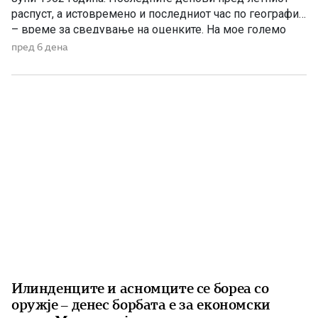
распуст, а истовремено и последниот час по географија
– време за сведување на оценките. На мое големо
изненадување, учителката ме крена мене и ми
пред 6 дена
постави прашање со кое, како што рече, требаше да ги
расчисти дилемите околу мојата конечна […]
Илинденците и асномците се бореа со
оружје – денес борбата е за економски