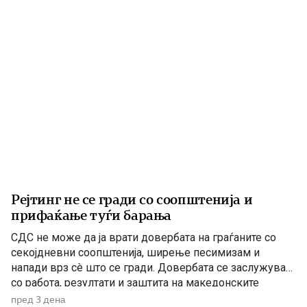
Рејтинг не се гради со соопштенија и
прифаќање туѓи барања
СДС не може да ја врати довербата на граѓаните со
секојдневни соопштенија, ширење песимизам и
напади врз сè што се гради. Довербата се заслужува
со работа, резултати и заштита на македонските
национални и државни интереси. По седумгодишното
пред 3 дена