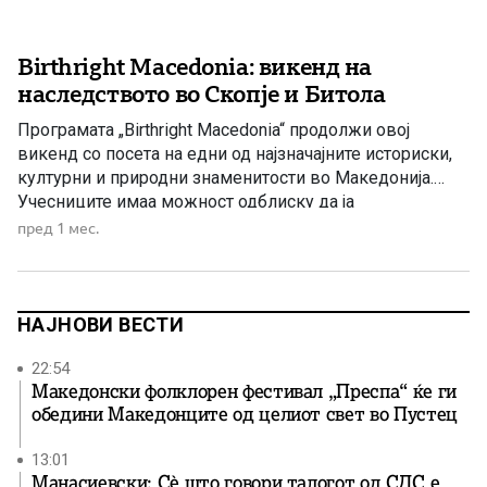
Birthright Macedonia: викенд на
наследството во Скопје и Битола
Програмата „Birthright Macedonia“ продолжи овој
викенд со посета на едни од најзначајните историски,
културни и природни знаменитости во Македонија.
Учесниците имаа можност одблиску да ја
почувствуваат убавината и слоевитоста на Скопје, од
пред 1 мес.
прекрасните пејзажи на кањонот Матка, преку
вековното Скопско кале, Старата чаршија и центарот
на градот, до местата што ја раскажуваат богатата
историја и […]
НАЈНОВИ ВЕСТИ
22:54
Македонски фолклорен фестивал „Преспа“ ќе ги
обедини Македонците од целиот свет во Пустец
13:01
Манасиевски: Сè што говори талогот од СДС е