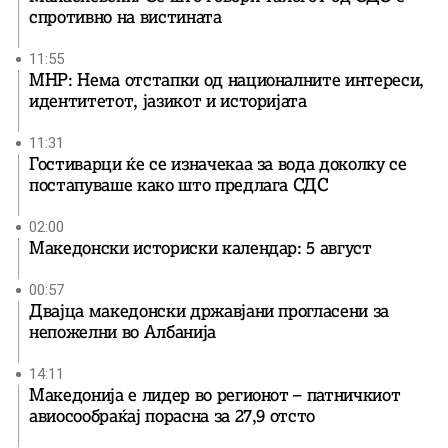
спротивно на вистината
11:55
МНР: Нема отстапки од националните интереси,
идентитетот, јазикот и историјата
11:31
Гостиварци ќе се изначекаа за вода доколку се
постапуваше како што предлага СДС
02:00
Македонски историски календар: 5 август
00:57
Двајца македонски државјани прогласени за
непожелни во Албанија
14:11
Македонија е лидер во регионот – патничкиот
авиосообраќај порасна за 27,9 отсто