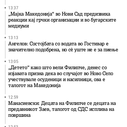
13:37
„Мајка Македонија“ во Нови Сад предизвика
реакции кај грчки организации и во бугарските
медиуми
13:13
Ангелов: Состојбата со водата во Гостивар е
значително подобрена, но сè уште не е за пиење
13:05
„Детето“ како што вели Филипче, денес со
изјавата призна дека во случајот во Ново Село
учествувале осуденици и насилници, ова е
талогот на Македонија
12:59
Манасиевски: Децата на Филипче се децата на
предавникот Заев, талогот од СДС исплива на
површина
12:53