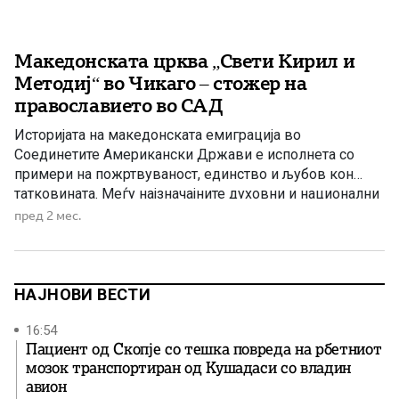
Македонската црква „Свети Кирил и
Методиј“ во Чикаго – стожер на
православието во САД
Историјата на македонската емиграција во
Соединетите Американски Држави е исполнета со
примери на пожртвуваност, единство и љубов кон
татковината. Меѓу најзначајните духовни и национални
симболи на Македонците во Америка се
пред 2 мес.
македонските православни храмови, кои со децении
претставуваат места каде што се чуваат верата,
јазикот, културата и традициите на македонскиот
народ. Еден од најпознатите такви храмови […]
НАЈНОВИ ВЕСТИ
16:54
Пациент од Скопје со тешка повреда на рбетниот
мозок транспортиран од Кушадаси со владин
авион