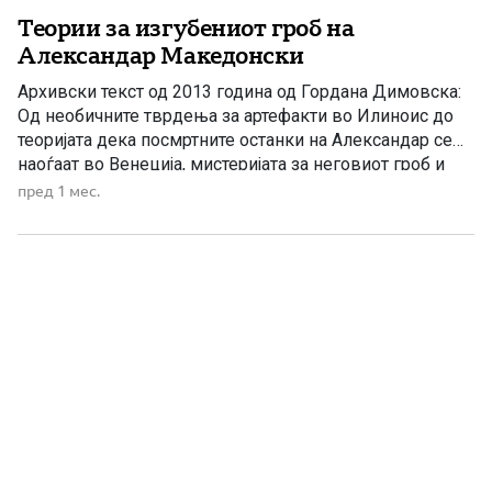
Теории за изгубениот гроб на
Александар Македонски
Архивски текст од 2013 година од Гордана Димовска:
Од необичните тврдења за артефакти во Илиноис до
теоријата дека посмртните останки на Александар се
наоѓаат во Венеција, мистеријата за неговиот гроб и
понатаму ја буди светската јавност. Овој текст се
пред 1 мес.
реобјавува како архивски прилог за една од
најголемите историски и археолошки мистерии
поврзани со Александар Македонски. […]