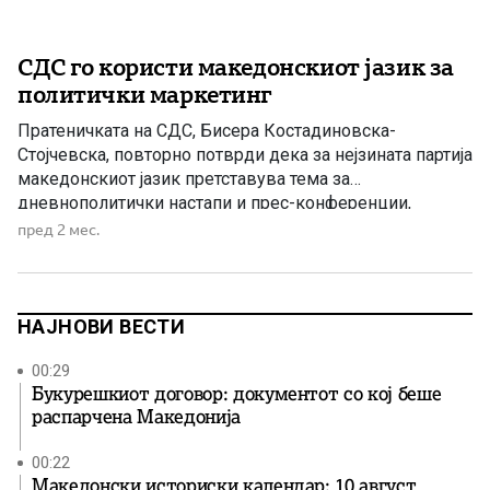
СДС го користи македонскиот јазик за
политички маркетинг
Пратеничката на СДС, Бисера Костадиновска-
Стојчевска, повторно потврди дека за нејзината партија
македонскиот јазик претставува тема за
дневнополитички настапи и прес-конференции,
наместо поле за сериозна и одговорна
пред 2 мес.
институционална работа. Додека таа, како што
наведуваат од Министерството за култура и туризам,
патувала во странство со државни средства наместо
активно да ги извршува своите пратенички обврски,
НАЈНОВИ ВЕСТИ
надлежните институции […]
00:29
Букурешкиот договор: документот со кој беше
распарчена Македонија
00:22
Македонски историски календар: 10 август