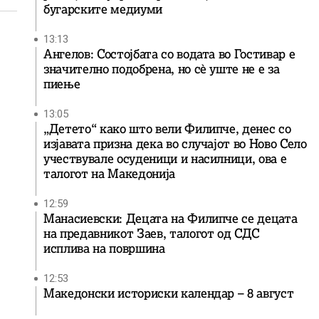
бугарските медиуми
13:13
Ангелов: Состојбата со водата во Гостивар е
значително подобрена, но сè уште не е за
пиење
13:05
„Детето“ како што вели Филипче, денес со
изјавата призна дека во случајот во Ново Село
учествувале осуденици и насилници, ова е
талогот на Македонија
12:59
Манасиевски: Децата на Филипче се децата
на предавникот Заев, талогот од СДС
исплива на површина
12:53
Македонски историски календар – 8 август