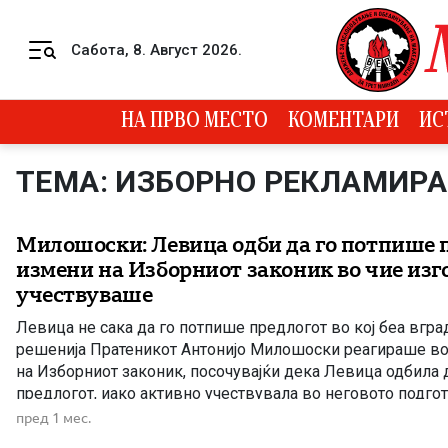
Skip to content
Сабота, 8. Август 2026.
Menu
НА ПРВО МЕСТО
КОМЕНТАРИ
ИС
ТЕМА: ИЗБОРНО РЕКЛАМИР
Милошоски: Левица одби да го потпише п
измени на Изборниот законик во чие из
учествуваше
Левица не сака да го потпише предлогот во кој беа вгра
решенија Пратеникот Антонијо Милошоски реагираше во
на Изборниот законик, посочувајќи дека Левица одбила 
предлогот, иако активно учествувала во неговото подго
од нејзините предлози биле вградени во текстот. Темата 
пред 1 мес.
Изборниот законик […]