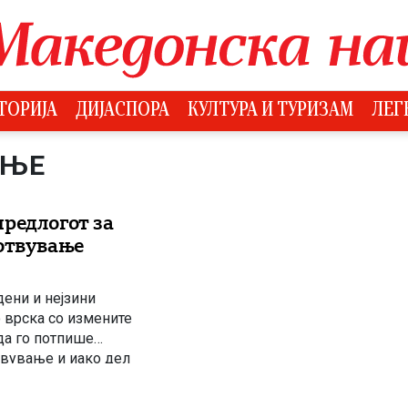
ТОРИЈА
ДИЈАСПОРА
КУЛТУРА И ТУРИЗАМ
ЛЕГ
АЊЕ
редлогот за
готвување
дени и нејзини
 врска со измените
да го потпише
твување и иако дел
за измени на