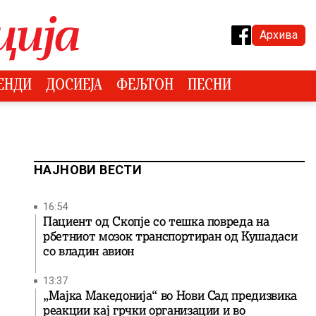
Архива
ЕНДИ
ДОСИЕЈА
ФЕЉТОН
ПЕСНИ
НАЈНОВИ ВЕСТИ
16:54
Пациент од Скопје со тешка повреда на
рбетниот мозок транспортиран од Кушадаси
со владин авион
13:37
„Мајка Македонија“ во Нови Сад предизвика
реакции кај грчки организации и во