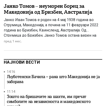
Јанко Томов – неуморен борец за
Македонија од Бризбен, Австралија
Јанко Иван Томов е роден на 4 мај 1938 година во
Струмица, Македонија, а почина на 11 февруари 2022
година во Бризбен, Квинсленд, Австралија. Од
Струмица до Бризбен, Јанко Томов остана верен на
македонската кауза — како активист, публицист,
пред 1 мес.
организатор на дијаспората и редовен дописник на
„Македонска нација“, каде што пишуваше за старата
македонска емиграција, […]
НАЈНОВИ ВЕСТИ
14:16
Љуботенски Бачила – рана што Македонија не ја
заборава
11:14
Зошто на бришачите на шахти, им пречат
симболите на независноста и македонското