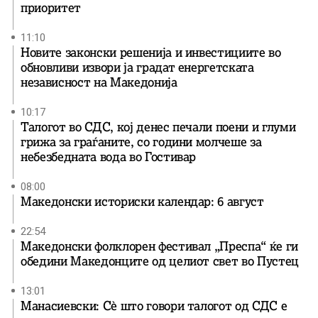
приоритет
11:10
Новите законски решенија и инвестициите во
обновливи извори ја градат енергетската
независност на Македонија
10:17
Талогот во СДС, кој денес печали поени и глуми
грижа за граѓаните, со години молчеше за
небезбедната вода во Гостивар
08:00
Македонски историски календар: 6 август
22:54
Македонски фолклорен фестивал „Преспа“ ќе ги
обедини Македонците од целиот свет во Пустец
13:01
Манасиевски: Сè што говори талогот од СДС е