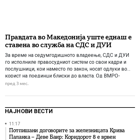
Правдата во Македонија уште еднаш е
ставена во служба на СДС и ДУИ
За време на седумгодишното владеење, СДС и ДУИ
го исполниле правосудниот систем со свои кадри и
послушници, кои наместо по закон, носат одлуки во
корист на поединци блиски до власта. Од ВМРО-
ДПМНЕ ја оценуваат како скандалозна одлуката на ЈО
пред 3 мес.
ГОКК, под раководство на Ислам Абази, да ја стопира
постапката за, како што велат, криминал тежок […]
НАЈНОВИ ВЕСТИ
11:17
Потпишани договорите за железницата Крива
Паланка – Деве Баир: Коридорот 8 е врвен