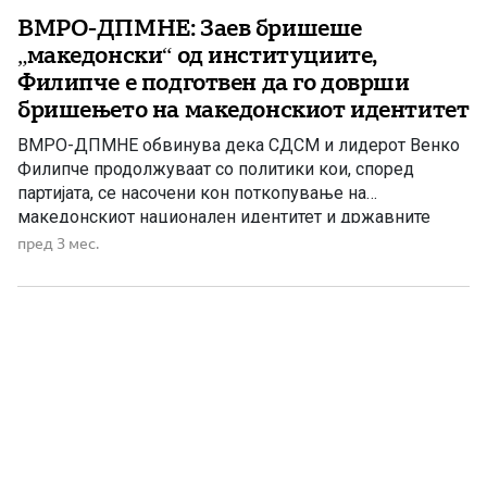
ВМРО-ДПМНЕ: Заев бришеше
„македонски“ од институциите,
Филипче е подготвен да го доврши
бришењето на македонскиот идентитет
ВМРО-ДПМНЕ обвинува дека СДСМ и лидерот Венко
Филипче продолжуваат со политики кои, според
партијата, се насочени кон поткопување на
македонскиот национален идентитет и државните
интереси. Од партијата велат дека процесот започнал
пред 3 мес.
за време на владеењето на Зоран Заев, а сега, како
што наведуваат, Филипче е подготвен „да го доврши
бришењето на сè што е македонско“. […]