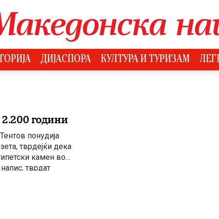
ТОРИЈА
ДИЈАСПОРА
КУЛТУРА И ТУРИЗАМ
ЛЕГ
 2.200 години
Тентов понудија
зета, тврдејќи дека
гипетски камен во
напис, тврдат
. Аристотел Тентов
ажувања. […]