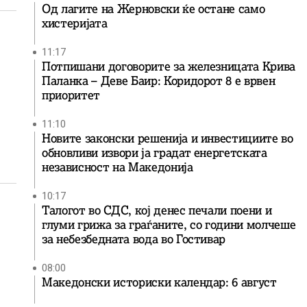
Од лагите на Жерновски ќе остане само
хистеријата
11:17
Потпишани договорите за железницата Крива
Паланка – Деве Баир: Коридорот 8 е врвен
приоритет
11:10
Новите законски решенија и инвестициите во
обновливи извори ја градат енергетската
независност на Македонија
10:17
Талогот во СДС, кој денес печали поени и
глуми грижа за граѓаните, со години молчеше
за небезбедната вода во Гостивар
08:00
Македонски историски календар: 6 август