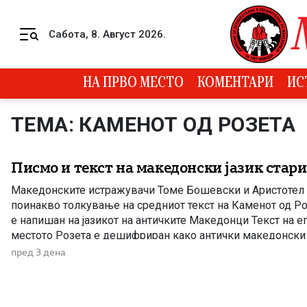
Skip to content
Сабота, 8. Август 2026.
Menu
НА ПРВО МЕСТО
КОМЕНТАРИ
ИС
ТЕМА: КАМЕНОТ ОД РОЗЕТА
Писмо и текст на македонски јазик стари
Македонските истражувачи Томе Бошевски и Аристотел 
поинакво толкување на средниот текст на Каменот од Ро
е напишан на јазикот на античките Македонци Текст на е
местото Розета е дешифриран како антички македонски 
македонските научници академик Томе Бошевски и проф
пред 3 дена
од Електротехничкиот факултет, по неколкугодишни истр