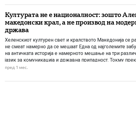
Културата не е националност: зошто Але
македонски крал, а не производ на модер
држава
Хеленскиот културен свет и кралството Македонија се 
не смеат намерно да се мешаат Една од најголемите заб
на античката историја е намерното мешање на три различ
јазик за комуникација и државна припадност. Токму пр
се создава впечаток дека Александар Македонски бил „
пред 1 мес.
национална […]