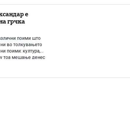
ксандар е
на грчка
различни поими што
уни во толкувањето
ни поими: култура,
еку тоа мешање денес
Грк“ во модерна