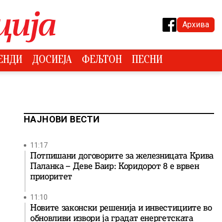
Архива
ЕНДИ
ДОСИЕЈА
ФЕЉТОН
ПЕСНИ
НАЈНОВИ ВЕСТИ
11:17
Потпишани договорите за железницата Крива
Паланка – Деве Баир: Коридорот 8 е врвен
приоритет
11:10
Новите законски решенија и инвестициите во
обновливи извори ја градат енергетската