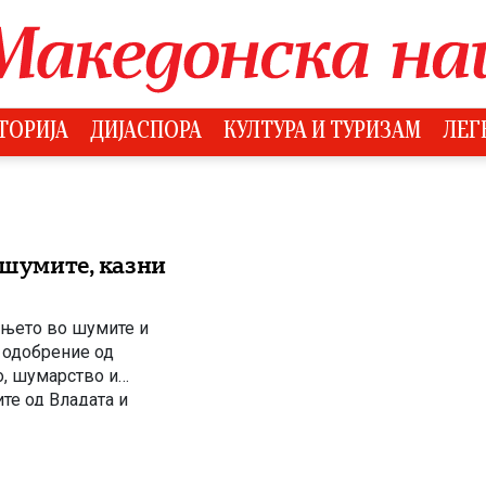
ТОРИЈА
ДИЈАСПОРА
КУЛТУРА И ТУРИЗАМ
ЛЕГ
 шумите, казни
ењето во шумите и
 одобрение од
о, шумарство и
ите од Владата и
уми“ и
ачја, е […]