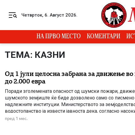
Skip to content
Четврток, 6. Август 2026.
Menu
НА ПРВО МЕСТО
КОМЕНТАРИ
ИС
ТЕМА: КАЗНИ
Од 1 јули целосна забрана за движење во
до 2.000 евра
Поради зголемената опасност од шумски пожари, движ
шумското земјиште ќе биде дозволено само со писмено
надлежните институции. Министерството за земјоделств
водостопанство ја извести јавноста дека, согласно насок
барањата од корисниците на шумите – ЈП „Национални ш
пред 1 мес.
националните паркови кои управуваат со заштитените подр