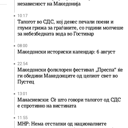
независност на Македонија
10:17
Талогот во СДС, кој денес печали поени и
глуми грижа за граѓаните, со години молчеше
за небезбедната вода во Гостивар
08:00
Македонски историски календар: 6 август
22:54
Македонски фолклорен фестивал „Преспа“ ќе
ги обедини Македонците од целиот свет во
Пустец
13:01
Манасиевски: Сè што говори талогот од СДС
е спротивно на вистината
11:55
МНР: Нема отстапки од националните