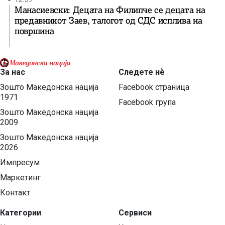
Манасиевски: Децата на Филипче се децата на
предавникот Заев, талогот од СДС исплива на
површина
За нас
Следете нѐ
Зошто Македонска нација
Facebook страница
1971
Facebook група
Зошто Македонска нација
2009
Зошто Македонска нација
2026
Импресум
Маркетинг
Контакт
Категории
Сервиси