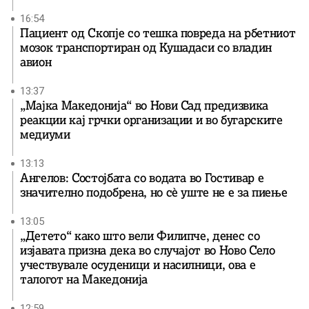
16:54
Пациент од Скопје со тешка повреда на рбетниот
мозок транспортиран од Кушадаси со владин
авион
13:37
„Мајка Македонија“ во Нови Сад предизвика
реакции кај грчки организации и во бугарските
медиуми
13:13
Ангелов: Состојбата со водата во Гостивар е
значително подобрена, но сè уште не е за пиење
13:05
„Детето“ како што вели Филипче, денес со
изјавата призна дека во случајот во Ново Село
учествувале осуденици и насилници, ова е
талогот на Македонија
12:59