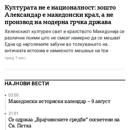
Културата не е националност: зошто
Александар е македонски крал, а не
производ на модерна грчка држава
Хеленскиот културен свет и кралството Македонија се
различни поими што не смеат намерно да се мешаат
Една од најголемите забуни во толкувањето на
античката историја е намерното мешање на три
различни поими: култура, јазик за комуникација и
пред 1 мес.
државна припадност. Токму преку тоа мешање денес
се создава впечаток дека Александар Македонски
бил „Грк“ во модерна национална […]
НАЈНОВИ ВЕСТИ
03:00
Македонски историски календар – 9 август
21:01
Се одржаа „Брајчинските средби“ посветени на
Св. Петка