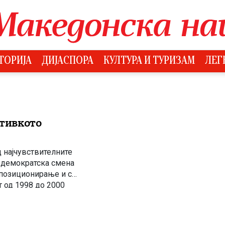
ТОРИЈА
ДИЈАСПОРА
КУЛТУРА И ТУРИЗАМ
ЛЕГ
 тивкото
 најчувствителните
а демократска смена
о позиционирање и сè
 од 1998 до 2000
увствителни етапи во