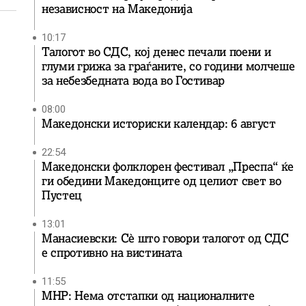
независност на Македонија
10:17
Талогот во СДС, кој денес печали поени и
глуми грижа за граѓаните, со години молчеше
за небезбедната вода во Гостивар
08:00
Македонски историски календар: 6 август
22:54
Македонски фолклорен фестивал „Преспа“ ќе
ги обедини Македонците од целиот свет во
Пустец
13:01
Манасиевски: Сè што говори талогот од СДС
е спротивно на вистината
11:55
МНР: Нема отстапки од националните