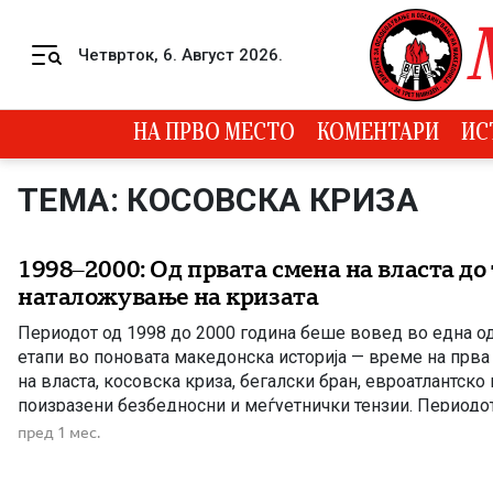
Skip to content
Четврток, 6. Август 2026.
Menu
НА ПРВО МЕСТО
КОМЕНТАРИ
ИС
ТЕМА: КОСОВСКА КРИЗА
1998–2000: Од првата смена на власта до
наталожување на кризата
Периодот од 1998 до 2000 година беше вовед во една од
етапи во поновата македонска историја — време на прв
на власта, косовска криза, бегалски бран, евроатлантск
поизразени безбедносни и меѓуетнички тензии. Периодот
година претставува прв дел од една од најбурните и најч
пред 1 мес.
[…]