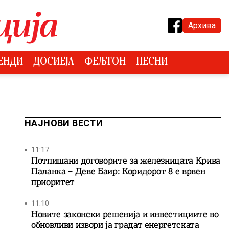
Архива
ЕНДИ
ДОСИЕЈА
ФЕЉТОН
ПЕСНИ
НАЈНОВИ ВЕСТИ
11:17
Потпишани договорите за железницата Крива
Паланка – Деве Баир: Коридорот 8 е врвен
приоритет
11:10
Новите законски решенија и инвестициите во
обновливи извори ја градат енергетската