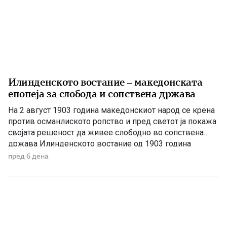
Илинденското востание – македонската
епопеја за слобода и сопствена држава
На 2 август 1903 година македонскиот народ се крена
против османлиското ропство и пред светот ја покажа
својата решеност да живее слободно во сопствена
држава Илинденското востание од 1903 година
претставува еден од најсветлите и најзначајните
пред 6 дена
настани во поновата историја на Македонија. Тоа не
било ненадеен и изолиран бунт, туку врв на
долгогодишната организирана борба […]