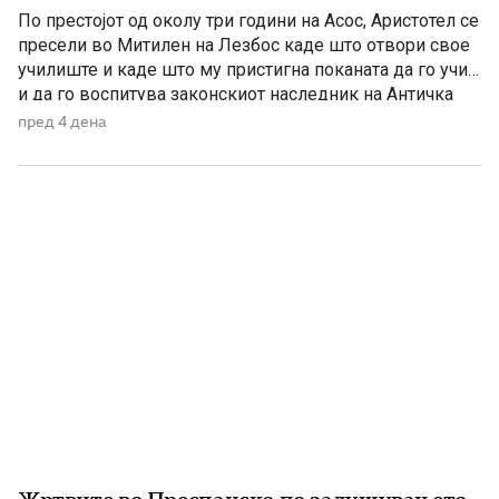
По престојот од околу три години на Асос, Аристотел се
пресели во Митилен на Лезбос каде што отвори свое
училиште и каде што му пристигна поканата да го учи
и да го воспитува законскиот наследник на Античка
Македонија. Годините на Асос беа важни за развојот на
пред 4 дена
Аристотел, бидејќи во тоа време тој не беше
најславниот […]