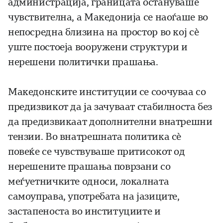
администрација, границата остануваше
чувствителна, а Македонија се наоѓаше во
непосредна близина на простор во кој сè
уште постоеја вооружени структури и
нерешени политички прашања.
Македонските институции се соочуваа со
предизвикот да ја зачуваат стабилноста без
да предизвикаат дополнителни внатрешни
тензии. Во внатрешната политика сè
повеќе се чувствуваше притисокот од
нерешените прашања поврзани со
меѓуетничките односи, локалната
самоуправа, употребата на јазиците,
застапеноста во институциите и