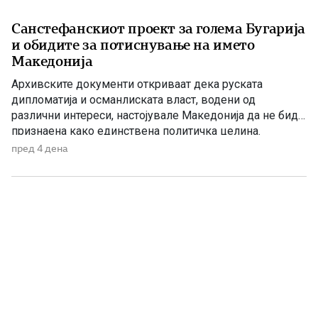
Санстефанскиот проект за голема Бугарија
и обидите за потиснување на името
Македонија
Архивските документи откриваат дека руската
дипломатија и османлиската власт, водени од
различни интереси, настојувале Македонија да не биде
признаена како единствена политичка целина.
Наместо нејзиното историско име, во службената
пред 4 дена
комуникација се наметнувала формулацијата „трите
вилаети“. Македонија во Санстефанскиот проект По
Руско-турската војна од 1877–1878 година, Русија ѝ го
наметнала на Османлиската Империја прелиминарниот
Санстефански договор, […]