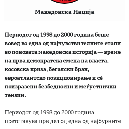
Македонска Нација
Периодот од 1998 до 2000 година беше
вовед во една од најчувствителните етапи
во поновата македонска историја — време
на прва демократска смена на власта,
косовска криза, бегалски бран,
евроатлантско позиционирање и сè
поизразени безбедносни и меѓуетнички
тензии.
Периодот од 1998 до 2000 година
претставува прв дел од една од најбурните