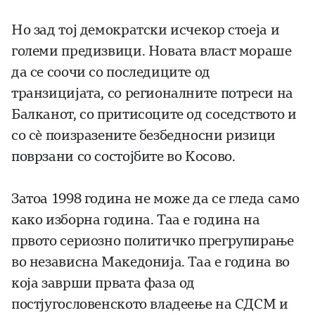
Но зад тој демократски исчекор стоеја и
големи предизвици. Новата власт мораше
да се соочи со последиците од
транзицијата, со регионалните потреси на
Балканот, со притисоците од соседството и
со сè поизразените безбедносни ризици
поврзани со состојбите во Косово.
Затоа 1998 година не може да се гледа само
како изборна година. Таа е година на
првото сериозно политичко прегрупирање
во независна Македонија. Таа е година во
која заврши првата фаза од
постјугословенското владеење на СДСМ и