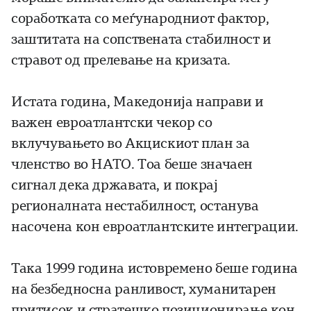
соработката со меѓународниот фактор,
заштитата на сопствената стабилност и
стравот од прелевање на кризата.
Истата година, Македонија направи и
важен евроатлантски чекор со
вклучувањето во Акцискиот план за
членство во НАТО. Тоа беше значаен
сигнал дека државата, и покрај
регионалната нестабилност, останува
насочена кон евроатлантските интеграции.
Така 1999 година истовремено беше година
на безбедносна ранливост, хуманитарен
притисок и стратешко позиционирање кон