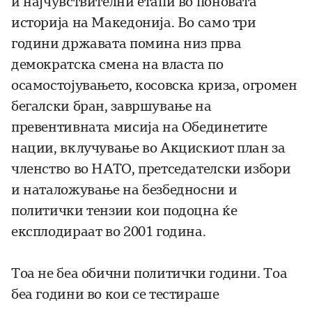
и најчувствителни етапи во поновата
историја на Македонија. Во само три
години државата помина низ прва
демократска смена на власта по
осамостојувањето, косовска криза, огромен
бегалски бран, завршување на
превентивната мисија на Обединетите
нации, вклучување во Акцискиот план за
членство во НАТО, претседателски избори
и наталожување на безбедносни и
политички тензии кои подоцна ќе
експлодираат во 2001 година.
Тоа не беа обични политички години. Тоа
беа години во кои се тестираше