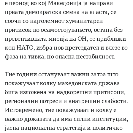
е период во кој Македонија ја направи
првата демократска смена на власта, се
соочи со најголемиот хуманитарен
притисок по осамостојувањето, остана без
превентивната мисија на ОН, се приближи
кон НАТО, избра нов претседател и влезе во
фаза на тивка, но опасна нестабилност.
Тие години остануваат важни затоа што
покажуваат колку македонската држава
била изложена на надворешни притисоци,
регионални потреси и внатрешни слабости.
Истовремено, тие покажуваат и колку е
важно државата да има силни институции,
јасна национална стратегија и политичко