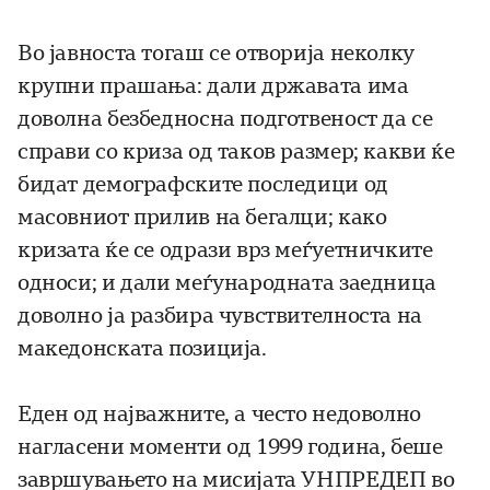
Во јавноста тогаш се отворија неколку
крупни прашања: дали државата има
доволна безбедносна подготвеност да се
справи со криза од таков размер; какви ќе
бидат демографските последици од
масовниот прилив на бегалци; како
кризата ќе се одрази врз меѓуетничките
односи; и дали меѓународната заедница
доволно ја разбира чувствителноста на
македонската позиција.
Еден од најважните, а често недоволно
нагласени моменти од 1999 година, беше
завршувањето на мисијата УНПРЕДЕП во