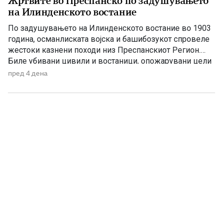
Жртвите во Преспанско по задушувањето
на Илинденското востание
По задушувањето на Илинденското востание во 1903
година, османлиската војска и башибозукот спровеле
жестоки казнени походи низ Преспанскиот Регион.
Биле убивани цивили и востаници, опожарувани цели
села, ограбувани куќи, добиток и летнина, а
пред 4 дена
населението било принудено да бара спас во
планините и во трските покрај Преспанското Езеро.
Податоците што следуваат се засноваат врз
сведоштвото на […]