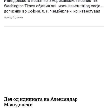
Илинденското востание, американскиот весник The
Washington Times објавил опширен извештај од својот
дописник во Софија, Х. Р. Чемберлејн, кој известувал
за политичката состојба на Балканот, македонското
пред 4 дена
револуционерно движење и односот на Бугарија кон
настаните во Македонија. Написот е објавен на 26
април 1903 година, само нешто повеќе од три месеци
[…]
Дел од иднината на Александар
Македонски