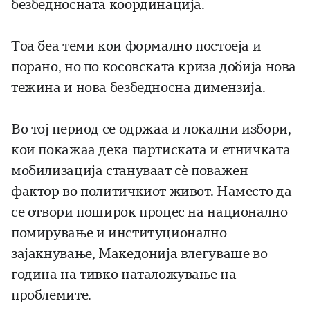
безбедносната координација.
Тоа беа теми кои формално постоеја и
порано, но по косовската криза добија нова
тежина и нова безбедносна димензија.
Во тој период се одржаа и локални избори,
кои покажаа дека партиската и етничката
мобилизација стануваат сè поважен
фактор во политичкиот живот. Наместо да
се отвори поширок процес на национално
помирување и институционално
зајакнување, Македонија влегуваше во
година на тивко наталожување на
проблемите.