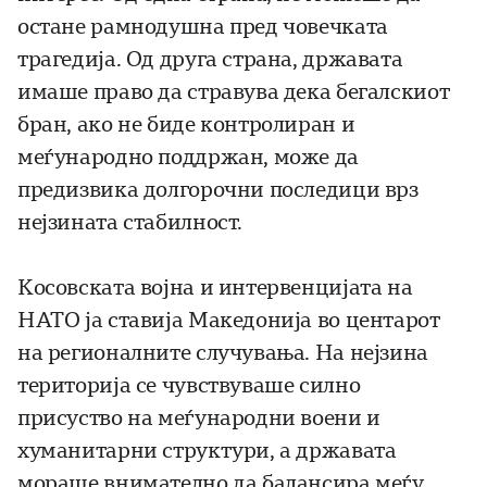
остане рамнодушна пред човечката
трагедија. Од друга страна, државата
имаше право да стравува дека бегалскиот
бран, ако не биде контролиран и
меѓународно поддржан, може да
предизвика долгорочни последици врз
нејзината стабилност.
Косовската војна и интервенцијата на
НАТО ја ставија Македонија во центарот
на регионалните случувања. На нејзина
територија се чувствуваше силно
присуство на меѓународни воени и
хуманитарни структури, а државата
мораше внимателно да балансира меѓу