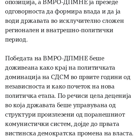
опозиција, а ВМРО-ДПМНЕ ја презеде
одговорноста да формира влада и да ја
води државата во исклучително сложен
регионален и внатрешно-политички
период.
Победата на ВМРО-ДПМНЕ беше
доживеана како крај на политичката
доминација на СДСМ во првите години од
независноста и како почеток на нова
политичка етапа. По речиси цела деценија
во која државата беше управувана од
структури произлезени од поранешниот
комунистички систем, дојде до првата
вистинска демократска промена на власта.