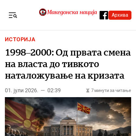
Skip to content
Архива
Menu
ИСТОРИЈА
1998–2000: Од првата смена
на власта до тивкото
наталожување на кризата
01. јули 2026. — 02:39
7 минути за читање