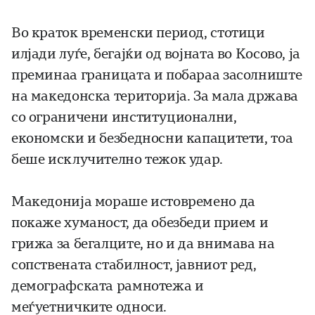
Во краток временски период, стотици
илјади луѓе, бегајќи од војната во Косово, ја
преминаа границата и побараа засолниште
на македонска територија. За мала држава
со ограничени институционални,
економски и безбедносни капацитети, тоа
беше исклучително тежок удар.
Македонија мораше истовремено да
покаже хуманост, да обезбеди прием и
грижа за бегалците, но и да внимава на
сопствената стабилност, јавниот ред,
демографската рамнотежа и
меѓуетничките односи.