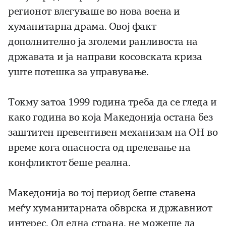
регионот влегуваше во нова воена и
хуманитарна драма. Овој факт
дополнително ја зголеми ранливоста на
државата и ја направи косовската криза
уште потешка за управување.
Токму затоа 1999 година треба да се гледа и
како година во која Македонија остана без
заштитен превентивен механизам на ОН во
време кога опасноста од прелевање на
конфликтот беше реална.
Македонија во тој период беше ставена
меѓу хуманитарната обврска и државниот
интерес. Од една страна, не можеше да