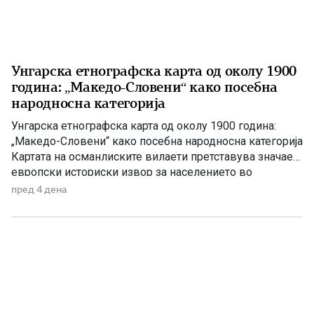
Унгарска етнографска карта од околу 1900
година: „Македо-Словени“ како посебна
народносна категорија
Унгарска етнографска карта од околу 1900 година:
„Македо-Словени“ како посебна народносна категорија
Картата на османлиските вилаети претставува значаен
европски историски извор за населението во
Македонија на преминот од XIX кон XX век На крајот
пред 4 дена
од XIX и почетокот на XX век Балканот бил простор на
силни политички, црковни и пропагандни судири.
Особено жестока била борбата […]