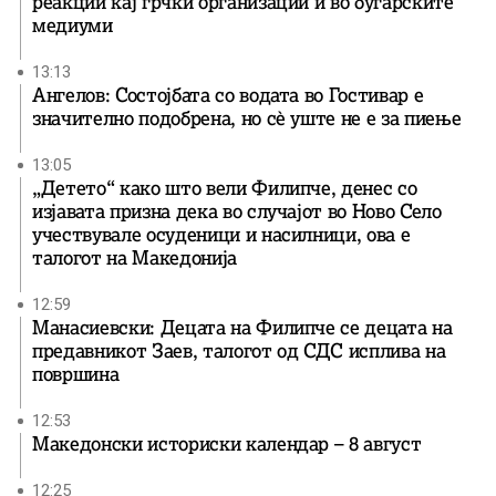
реакции кај грчки организации и во бугарските
медиуми
13:13
Ангелов: Состојбата со водата во Гостивар е
значително подобрена, но сè уште не е за пиење
13:05
„Детето“ како што вели Филипче, денес со
изјавата призна дека во случајот во Ново Село
учествувале осуденици и насилници, ова е
талогот на Македонија
12:59
Манасиевски: Децата на Филипче се децата на
предавникот Заев, талогот од СДС исплива на
површина
12:53
Македонски историски календар – 8 август
12:25