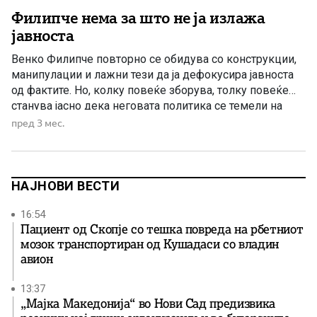
Филипче нема за што не ја излажа
јавноста
Венко Филипче повторно се обидува со конструкции,
манипулации и лажни тези да ја дефокусира јавноста
од фактите. Но, колку повеќе зборува, толку повеќе
станува јасно дека неговата политика се темели на
страв, дезинформации и празни обвинувања. Филипче
пред 3 мес.
лажеше за мигранти. Лажеше дека државата ќе
банкротира. Лажеше дека Буџетот е празен. Лажеше
за ИПАРД фондовите. Лажеше […]
НАЈНОВИ ВЕСТИ
16:54
Пациент од Скопје со тешка повреда на рбетниот
мозок транспортиран од Кушадаси со владин
авион
13:37
„Мајка Македонија“ во Нови Сад предизвика