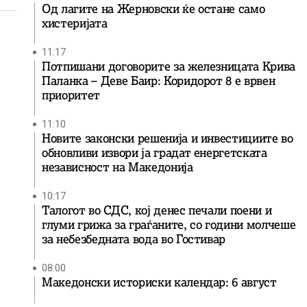
Од лагите на Жерновски ќе остане само
хистеријата
11:17
Потпишани договорите за железницата Крива
Паланка – Деве Баир: Коридорот 8 е врвен
приоритет
11:10
Новите законски решенија и инвестициите во
обновливи извори ја градат енергетската
независност на Македонија
10:17
Талогот во СДС, кој денес печали поени и
глуми грижа за граѓаните, со години молчеше
за небезбедната вода во Гостивар
08:00
Македонски историски календар: 6 август