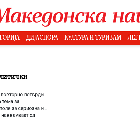
ТОРИЈА
ДИЈАСПОРА
КУЛТУРА И ТУРИЗАМ
ЛЕГ
олитички
, повторно потврди
а тема за
поле за сериозна и
о наведуваат од
ство со државни
ички обврски,