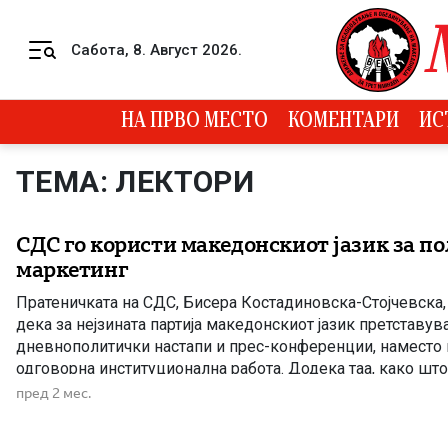
Skip to content
Сабота, 8. Август 2026.
Menu
НА ПРВО МЕСТО
КОМЕНТАРИ
ИС
ТЕМА: ЛЕКТОРИ
СДС го користи македонскиот јазик за п
маркетинг
Пратеничката на СДС, Бисера Костадиновска-Стојчевска
дека за нејзината партија македонскиот јазик претставув
дневнополитички настапи и прес-конференции, наместо 
одговорна институционална работа. Додека таа, како шт
Министерството за култура и туризам, патувала во стран
пред 2 мес.
средства наместо активно да ги извршува своите пратен
надлежните институции […]