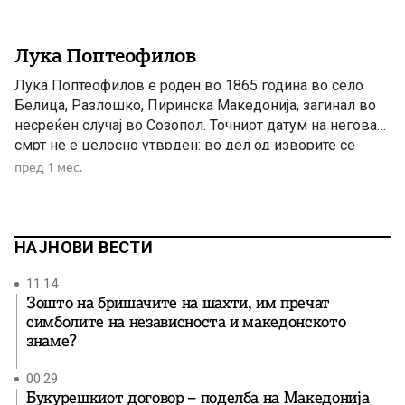
Лука Поптеофилов
Лука Поптеофилов е роден во 1865 година во село
Белица, Разлошко, Пиринска Македонија, загинал во
несреќен случај во Созопол. Точниот датум на неговата
смрт не е целосно утврден: во дел од изворите се
наведува јуни 1911 година, а во други 20 октомври
пред 1 мес.
1912 година. Лука Поптеофилов – учителот од Белица
кој ја ширеше македонската револуционерна […]
НАЈНОВИ ВЕСТИ
11:14
Зошто на бришачите на шахти, им пречат
симболите на независноста и македонското
знаме?
00:29
Букурешкиот договор – поделба на Македонија