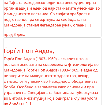
на Тајната македонско-одринска револуционерна
организација и еден од најистакнатите учесници во
Илинденското востание. Со својата храброст и
подготвеност да се жртвува за слободата на
Македонија станал легендарен јунак, опеан […]
пред 3 дена
Ѓорѓи Поп Андов,
Ѓорѓи Поп Андов (1903–1969) – лекарот што ја
постави основата на современата фтизиологија во
Македонија Ѓорѓи Поп Андов (1903–1969) е еден од
пионерите на македонското здравство, лекар,
фтизиолог и учесник во Народноослободителната
борба. Особено е запаметен како основач и прв
управник на Специјалната болница за туберкулоза
во Битола, институција која одиграла клучна улога
во борбата […]