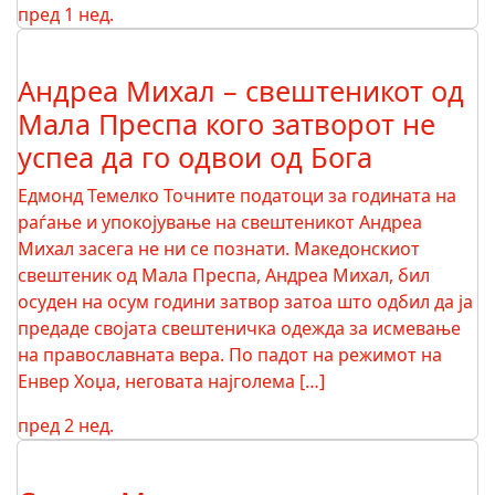
пред 1 нед.
Андреа Михал – свештеникот од
Мала Преспа кого затворот не
успеа да го одвои од Бога
Едмонд Темелко Точните податоци за годината на
раѓање и упокојување на свештеникот Андреа
Михал засега не ни се познати. Македонскиот
свештеник од Мала Преспа, Андреа Михал, бил
осуден на осум години затвор затоа што одбил да ја
предаде својата свештеничка одежда за исмевање
на православната вера. По падот на режимот на
Енвер Хоџа, неговата најголема […]
пред 2 нед.