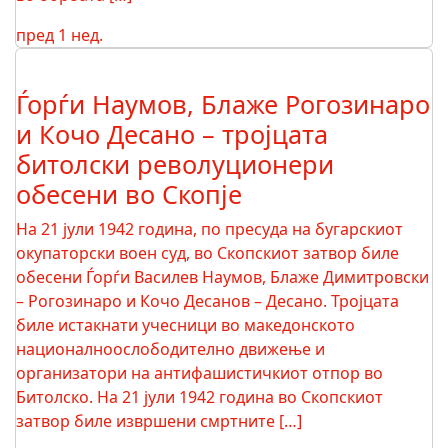
пред 1 нед.
Ѓорѓи Наумов, Блаже Рогозинаро
и Кочо Десано – тројцата
битолски револуционери
обесени во Скопје
На 21 јули 1942 година, по пресуда на бугарскиот
окупаторски воен суд, во Скопскиот затвор биле
обесени Ѓорѓи Василев Наумов, Блаже Димитровски
– Рогозинаро и Кочо Десанов – Десано. Тројцата
биле истакнати учесници во македонското
националноослободително движење и
организатори на антифашистичкиот отпор во
Битолско. На 21 јули 1942 година во Скопскиот
затвор биле извршени смртните […]