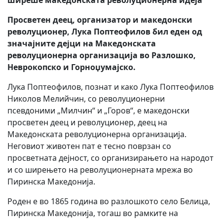
ширеше македонската револуционерна идеја
Просветен деец, организатор и македонски
револуционер, Лука Поптеофилов бил еден од
значајните дејци на Македонската
револуционерна организација во Разлошко,
Неврокопско и Горноџумајско.
Лука Поптеофилов, познат и како Лука Поптеофилов
Николов Мелийчин, со револуционерни
псевдоними „Милчин“ и „Горов“, е македонски
просветен деец и револуционер, деец на
Македонската револуционерна организација.
Неговиот животен пат е тесно поврзан со
просветната дејност, со организирањето на народот
и со ширењето на револуционерната мрежа во
Пиринска Македонија.
Роден е во 1865 година во разлошкото село Белица,
Пиринска Македонија, тогаш во рамките на