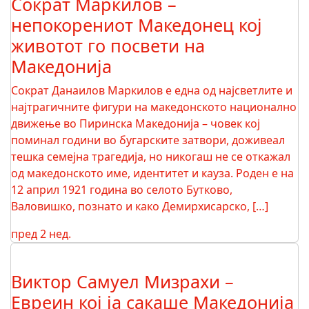
Сократ Маркилов –
непокорениот Македонец кој
животот го посвети на
Македонија
Сократ Данаилов Маркилов е една од најсветлите и
најтрагичните фигури на македонското национално
движење во Пиринска Македонија – човек кој
поминал години во бугарските затвори, доживеал
тешка семејна трагедија, но никогаш не се откажал
од македонското име, идентитет и кауза. Роден е на
12 април 1921 година во селото Бутково,
Валовишко, познато и како Демирхисарско, […]
пред 2 нед.
Виктор Самуел Мизрахи –
Евреин кој ја сакаше Македонија