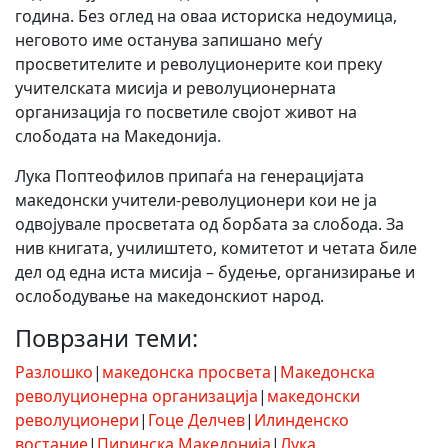
година. Без оглед на оваа историска недоумица,
неговото име останува запишано меѓу
просветителите и револуционерите кои преку
учителската мисија и револуционерната
организација го посветиле својот живот на
слободата на Македонија.
Лука Поптеофилов припаѓа на генерацијата
македонски учители-револуционери кои не ја
одвојувале просветата од борбата за слобода. За
нив книгата, училиштето, комитетот и четата биле
дел од една иста мисија – будење, организирање и
ослободување на македонскиот народ.
Поврзани теми:
Разлошко
|
македонска просвета
|
Македонска
револуционерна организација
|
македонски
револуционери
|
Гоце Делчев
|
Илинденско
востание
|
Пиринска Македонија
|
Лука