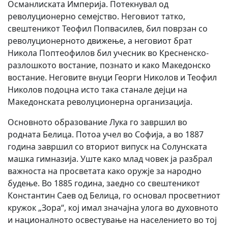
Османлиската Империја. Потекнувал од
револуционерно семејство. Неговиот татко,
свештеникот Теофил Попвасилев, бил поврзан со
револуционерното движење, а неговиот брат
Никола Поптеофилов бил учесник во Кресненско-
разлошкото востание, познато и како Македонско
востание. Неговите внуци Георги Николов и Теофил
Николов подоцна исто така станале дејци на
Македонската револуционерна организација.
Основното образование Лука го завршил во
родната Белица. Потоа учел во Софија, а во 1887
година завршил со вториот випуск на Солунската
машка гимназија. Уште како млад човек ја разбрал
важноста на просветата како оружје за народно
будење. Во 1885 година, заедно со свештеникот
Константин Саев од Белица, го основал просветниот
кружок „Зора“, кој имал значајна улога во духовното
и националното освестување на населението во тој