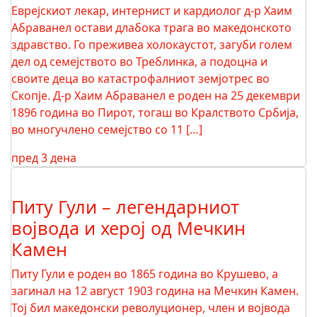
Еврејскиот лекар, интернист и кардиолог д-р Хаим
Абраванел остави длабока трага во македонското
здравство. Го преживеа холокаустот, загуби голем
дел од семејството во Треблинка, а подоцна и
своите деца во катастрофалниот земјотрес во
Скопје. Д-р Хаим Абраванел е роден на 25 декември
1896 година во Пирот, тогаш во Кралството Србија,
во многучлено семејство со 11 […]
пред 3 дена
Питу Гули – легендарниот
војвода и херој од Мечкин
Камен
Питу Гули е роден во 1865 година во Крушево, а
загинал на 12 август 1903 година на Мечкин Камен.
Тој бил македонски револуционер, член и војвода