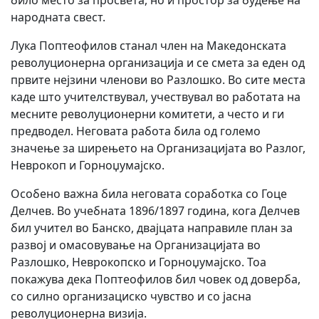
било место за просвета, но и простор за будење на
народната свест.
Лука Поптеофилов станал член на Македонската
револуционерна организација и се смета за еден од
првите нејзини членови во Разлошко. Во сите места
каде што учителствувал, учествувал во работата на
месните револуционерни комитети, а често и ги
предводел. Неговата работа била од големо
значење за ширењето на Организацијата во Разлог,
Неврокоп и Горноџумајско.
Особено важна била неговата соработка со Гоце
Делчев. Во учебната 1896/1897 година, кога Делчев
бил учител во Банско, двајцата направиле план за
развој и омасовување на Организацијата во
Разлошко, Неврокопско и Горноџумајско. Тоа
покажува дека Поптеофилов бил човек од доверба,
со силно организациско чувство и со јасна
револуционерна визија.