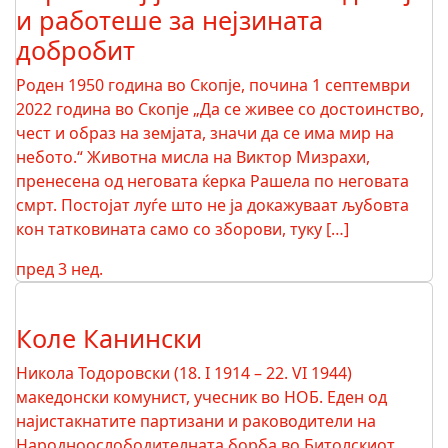
и работеше за нејзината
добробит
Роден 1950 година во Скопје, почина 1 септември
2022 година во Скопје „Да се живее со достоинство,
чест и образ на земјата, значи да се има мир на
небото.“ Животна мисла на Виктор Мизрахи,
пренесена од неговата ќерка Рашела по неговата
смрт. Постојат луѓе што не ја докажуваат љубовта
кон татковината само со зборови, туку […]
пред 3 нед.
Коле Канински
Никола Тодоровски (18. I 1914 – 22. VI 1944)
македонски комунист, учесник во НОБ. Еден од
најистакнатите партизани и раководители на
Народноослободителната борба во Битолскиот