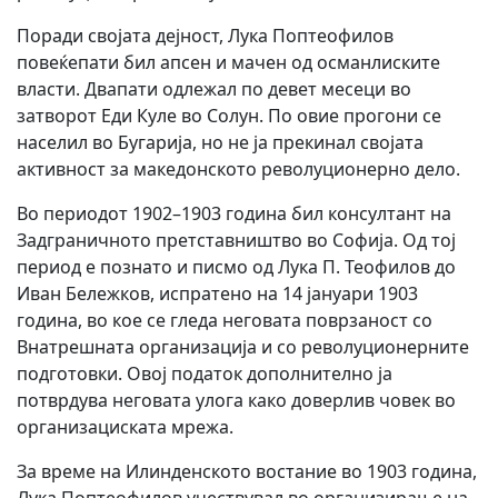
Поради својата дејност, Лука Поптеофилов
повеќепати бил апсен и мачен од османлиските
власти. Двапати одлежал по девет месеци во
затворот Еди Куле во Солун. По овие прогони се
населил во Бугарија, но не ја прекинал својата
активност за македонското револуционерно дело.
Во периодот 1902–1903 година бил консултант на
Задграничното претставништво во Софија. Од тој
период е познато и писмо од Лука П. Теофилов до
Иван Бележков, испратено на 14 јануари 1903
година, во кое се гледа неговата поврзаност со
Внатрешната организација и со револуционерните
подготовки. Овој податок дополнително ја
потврдува неговата улога како доверлив човек во
организациската мрежа.
За време на Илинденското востание во 1903 година,