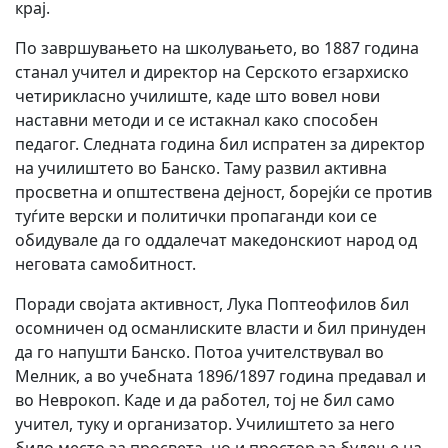
крај.
По завршувањето на школувањето, во 1887 година
станал учител и директор на Серското егзархиско
четирикласно училиште, каде што вовел нови
наставни методи и се истакнал како способен
педагог. Следната година бил испратен за директор
на училиштето во Банско. Таму развил активна
просветна и општествена дејност, борејќи се против
туѓите верски и политички пропаганди кои се
обидувале да го оддалечат македонскиот народ од
неговата самобитност.
Поради својата активност, Лука Поптеофилов бил
осомничен од османлиските власти и бил принуден
да го напушти Банско. Потоа учителствувал во
Мелник, а во учебната 1896/1897 година предавал и
во Неврокоп. Каде и да работел, тој не бил само
учител, туку и организатор. Училиштето за него