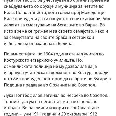
Лука Поптеофилов учествувал во организирање на
снабдувањето со оружје и муниција за четите во
Рила. По востанието, кога голем број Македонци
биле принудени да ги напуштат своите домови, бил
делегат за сместување на бегалците во Варна. Во
исто време се грижел и за своето семејство, како и
за семејствата на своите браќа и сестри кои
избегале од опожарената Белица.
По амнестијата, во 1904 година станал учител во
Костурското егзархиско училиште. Но,
османлиската полиција не му дозволила да ја
извршува учителската должност во Костур, поради
што бил принуден повторно да се врати во Бугарија.
Подоцна предавал во Орхание и во Созопол.
Лука Поптеофилов загинал во несреќа во Созопол.
Точниот датум на неговата смрт не е целосно
утврден. Во различни извори се среќаваат две
години – јуни 1911 година и 20 октомври 1912