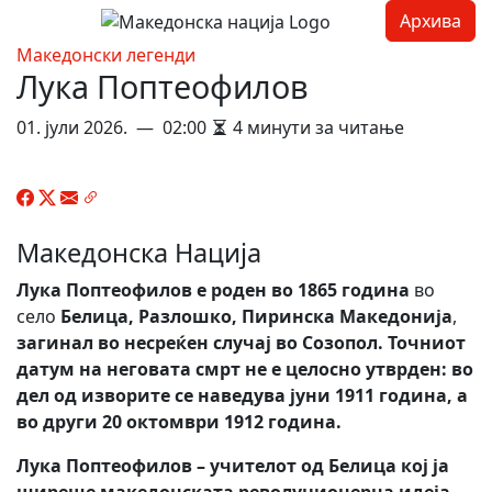
Skip to content
Архива
Menu
Македонски легенди
Лука Поптеофилов
01. јули 2026. — 02:00
4 минути за читање
Македонска Нација
Лука Поптеофилов е
роден во 1865 година
во
село
Белица, Разлошко, Пиринска Македонија
,
загинал во несреќен случај во Созопол. Точниот
датум на неговата смрт не е целосно утврден: во
дел од изворите се наведува јуни 1911 година, а
во други 20 октомври 1912 година.
Лука Поптеофилов – учителот од Белица кој ја