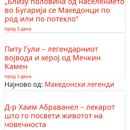
„Близу половина од населението
во Бугарија се Македонци по
род или по потекло“
пред 3 дена
Питу Гули – легендарниот
војвода и херој од Мечкин
Камен
пред 3 дена
Најново од:
Македонски легенди
Д-р Хаим Абраванел – лекарот
што го посвети животот на
човечноста