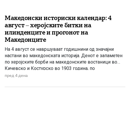
Македонски историски календар: 4
август – херојските битки на
илинденците и прогонот на
Македонците
На 4 август се навршуваат годишнини од значајни
настани во македонската историја. Денот е запаметен
по херојските борби на македонските востаници во
Кичевско и Костурско во 1903 година, по
воспоставувањето на диктатурата на Јоанис Метаксас
пред 4 дена
во Грција и по смртта на македонскиот национален
деец Сократ Маркилов. Битката кај Ѓурѓејца во
Кичевско На 4 август 1903 […]