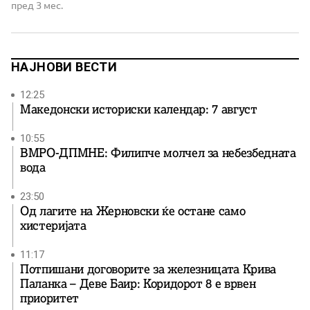
го скротува звучниот хаос во хармонија. Но, најмногу
пред 3 мес.
од сè, се обраќам кон Вас како кон внук на великанот
Гоце Делчев, човекот […]
НАЈНОВИ ВЕСТИ
12:25
Македонски историски календар: 7 август
10:55
ВМРО-ДПМНЕ: Филипче молчел за небезбедната
вода
23:50
Од лагите на Жерновски ќе остане само
хистеријата
11:17
Потпишани договорите за железницата Крива
Паланка – Деве Баир: Коридорот 8 е врвен
приоритет