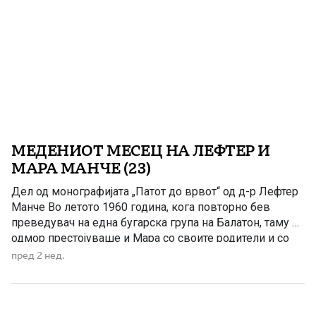
МЕДЕНИОТ МЕСЕЦ НА ЛЕФТЕР И
МАРА МАНЧЕ (23)
Дел од монографијата „Патот до врвот“ од д-р Лефтер
Манче Во летото 1960 година, кога повторно бев
преведувач на една бугарска група на Балатон, таму на
одмор престојуваше и Мара со своите родители и со
Ева. Ја поканив да дојде со мене со брод до Бадацон,
пред 2 нед.
каде што требаше да ручаме со групата составена од
[…]