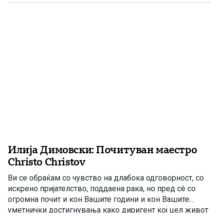
два технички факултети и бил редовен професор на
Електро-машинскиот факултет при Рударско-
геолошкиот универзитет „Свети […]
Илија Димовски: Почитуван маестро
Christo Christov
Ви се обраќам со чувство на длабока одговорност, со
искрено пријателство, поддаена рака, но пред сè со
огромна почит и кон Вашите години и кон Вашите
уметнички достигнувања како диригент кој цел живот