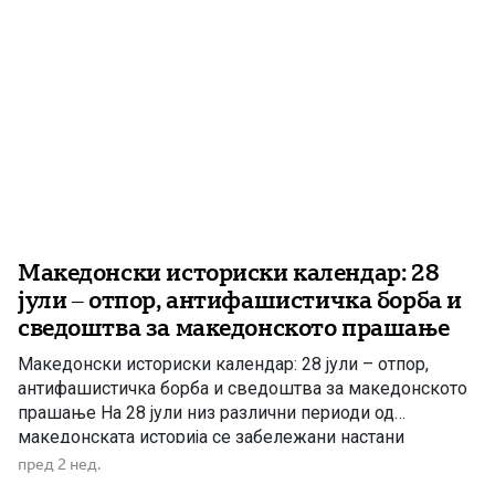
[…]
Македонски историски календар: 28
јули – отпор, антифашистичка борба и
сведоштва за македонското прашање
Македонски историски календар: 28 јули – отпор,
антифашистичка борба и сведоштва за македонското
прашање На 28 јули низ различни периоди од
македонската историја се забележани настани
поврзани со револуционерното движење, отпорот
пред 2 нед.
против окупаторите, борбата на Македонците во