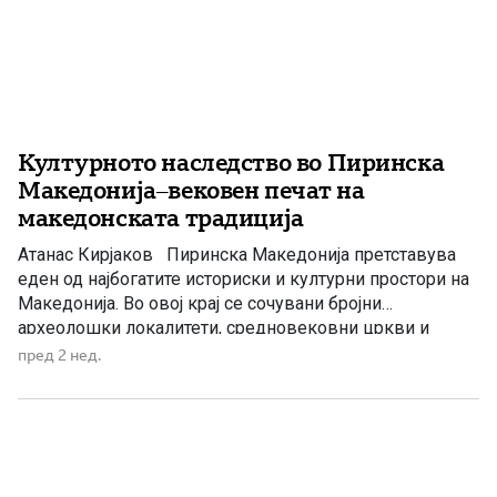
Културното наследство во Пиринска
Македонија–вековен печат на
македонската традиција
Атанас Кирјаков Пиринска Македонија претставува
еден од најбогатите историски и културни простори на
Македонија. Во овој крај се сочувани бројни
археолошки локалитети, средновековни цркви и
манастири, традиционални куќи, народни носии, песни,
пред 2 нед.
ора и обичаи што сведочат за континуитетот на
животот и културата низ вековите. Од античкиот град
Хераклеја Синтика кај Рупите, преку духовните центри
[…]