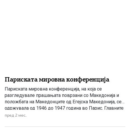
Париската мировна конференција
Париската мировна конференција, на која се
разгледувале прашањата поврзани со Македонија и
положбата на Македонците од Егејска Македонија, се
одржувала од 1946 до 1947 година во Парис. Главните
седници започнале на 29 јули 1946 година, а
пред 2 мес.
мировните договори со поранешните сојузници на
нацистичка Германија биле потпишани на 10 февруари