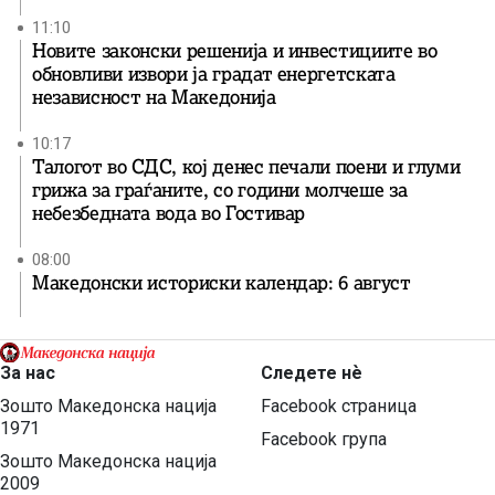
11:10
Новите законски решенија и инвестициите во
обновливи извори ја градат енергетската
независност на Македонија
10:17
Талогот во СДС, кој денес печали поени и глуми
грижа за граѓаните, со години молчеше за
небезбедната вода во Гостивар
08:00
Македонски историски календар: 6 август
За нас
Следете нѐ
Зошто Македонска нација
Facebook страница
1971
Facebook група
Зошто Македонска нација
2009