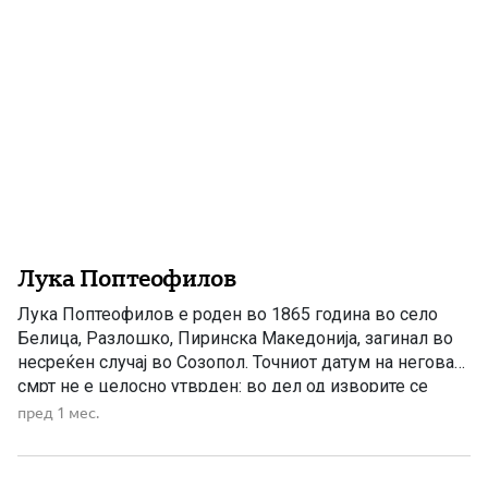
Лука Поптеофилов
Лука Поптеофилов е роден во 1865 година во село
Белица, Разлошко, Пиринска Македонија, загинал во
несреќен случај во Созопол. Точниот датум на неговата
смрт не е целосно утврден: во дел од изворите се
наведува јуни 1911 година, а во други 20 октомври
пред 1 мес.
1912 година. Лука Поптеофилов – учителот од Белица
кој ја ширеше македонската револуционерна […]