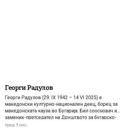
1947 година. Прашањето за националните права […]
Георги Радулов
Георги Радулов (29. IX 1942 – 14 VI 2025) e
македонски културно-национален деец, борeц за
македонската кауза во Бугарија. Бил соосновач и
заменик-претседател на Друштвото за бугарско-
македонско пријателство и со години тој ја проучувал
пред 3 мес.
историјата на својот македонски народ. Дипломирал на