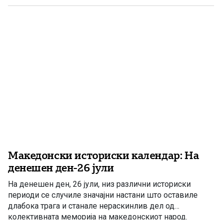
Егејска и Пиринска Македонија, но и со трагичните
последици од антисемитската политика во Втората
светска војна. 28 јули […]
Македонски историски календар: На
денешен ден-26 јули
На денешен ден, 26 јули, низ различни историски
периоди се случиле значајни настани што оставиле
длабока трага и станале нераскинлив дел од
колективната меморија на македонскиот народ.