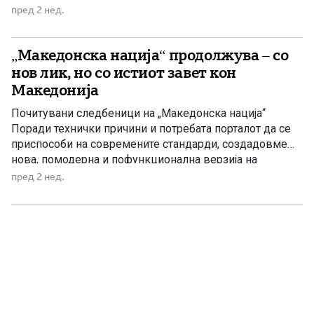
Историјата на Македонија не е ограничена само на
пред 2 нед.
денешните државни граници. Таа живее во
Вардарскиот, Пиринскиот и Егејскиот дел на
„Македонска нација“ продолжува – со
Македонија, како и во Мала Преспа, каде што […]
нов лик, но со истиот завет кон
Македонија
Почитувани следбеници на „Македонска нација“
Поради технички причини и потребата порталот да се
приспособи на современите стандарди, создадовме
нова, помодерна и пофункционална верзија на
„Македонска нација“. Новиот портал е достапен како и
пред 2 нед.
до сега на: www.mn.mk Се надеваме дека и понатаму
ќе биде ваше место за вистината, историјата и
националните прашања поврзани со Македонија и […]