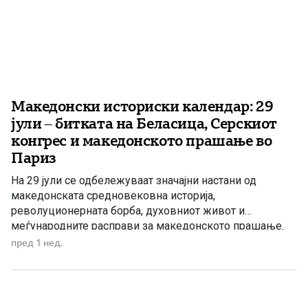
Македонски историски календар: 29
јули – битката на Беласица, Серскиот
конгрес и македонското прашање во
Париз
На 29 јули се одбележуваат значајни настани од
македонската средновековна историја,
револуционерната борба, духовниот живот и
меѓународните расправи за македонското прашање.
Црковен календар на МПЦ–ОА: Светиот
пред 1 нед.
свештеномаченик Атиноген и неговите десет ученици
На 29 јули, односно на 16 јули според стариот календар,
МПЦ–ОА го празнува споменот на Светиот
свештеномаченик Атиноген и неговите десет ученици.