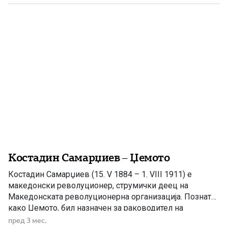
кој ја ширеше македонската револуционерна […]
Костадин Самарџиев – Џемото
Костадин Самарџиев (15. V 1884 – 1. VIII 1911) е
македонски револуционер, струмички деец на
Македонската револуционерна организација. Познат
како Џемото, бил назначен за раководител на
струмичкиот окружен комитет на Македонската
пред 3 мес.