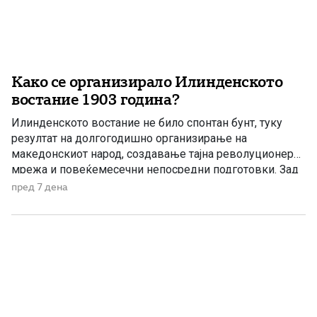
Како се организирало Илинденското
востание 1903 година?
Илинденското востание не било спонтан бунт, туку
резултат на долгогодишно организирање на
македонскиот народ, создавање тајна револуционерна
мрежа и повеќемесечни непосредни подготовки. Зад
него стоела Македонската револуционерна
пред 7 дена
организација, која преку своите комитети, чети и
доверливи канали успеала да подготви масовно
востание против османлиската власт. Уште од
основањето на Организацијата во Солун во 1893
година, низ […]