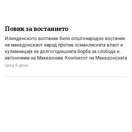
Повик за востанието
Илинденското востание било општонародно востание
на македонскиот народ против османлиската власт и
кулминација на долгогодишната борба за слобода и
автономија на Македонија. Конгресот на Македонската
револуционерна организација, одржан во Солун, донел
пред 6 дена
одлука напролет да се крене оружено востание, при
што неговото започнување и водење им биле
препуштени на окружните комитети. Конгресот на
Битолскиот револуционерен округ, […]