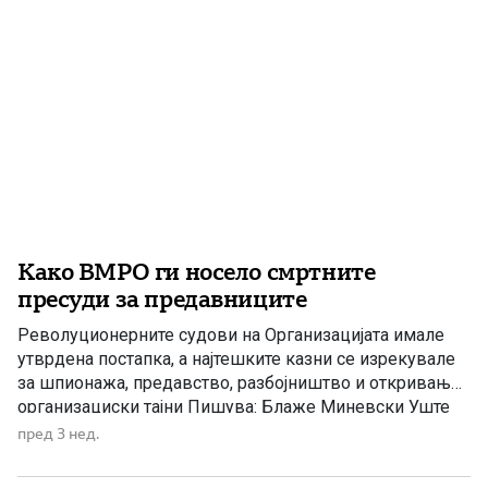
Како ВМРО ги носело смртните
пресуди за предавниците
Револуционерните судови на Организацијата имале
утврдена постапка, а најтешките казни се изрекувале
за шпионажа, предавство, разбојништво и откривање
организациски тајни Пишува: Блаже Миневски Уште
во Уставот на Кресненското, односно Македонското
пред 3 нед.
востание од 1878 година, било предвидено дека секој
за кого ќе се утврди дека е шпион ќе биде казнет со