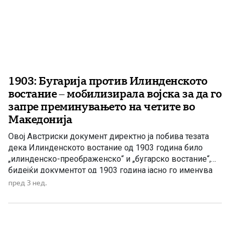
1903: Бугарија против Илинденското
востание – мобилизирала војска за да го
запре преминувањето на четите во
Македонија
Овој Австриски документ директно ја побива тезата
дека Илинденското востание од 1903 година било
„илинденско-преображенско“ и „бугарско востание“,
бидејќи документот од 1903 година јасно го именува
како востание во Македонија, додека Бугарија
пред 3 нед.
преземала мерки да го спречи преминувањето на
четите кон Македонија. Австралискиот весник „Leader“
на 1 септември 1903 година објавил дека Бугарија
мобилизирала резервни […]