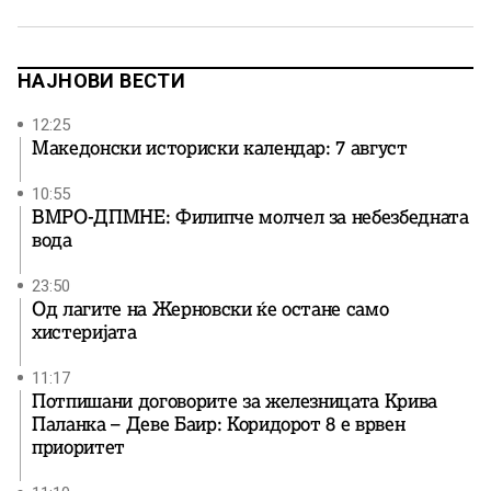
револуционерна организација. Костадин Самарџиев, е
роден на 15 мај 1884 година во струмичкото село
Дабиље. Учел во Струмица, а потоа завршил
педагошко училиште во […]
НАЈНОВИ ВЕСТИ
12:25
Македонски историски календар: 7 август
10:55
ВМРО-ДПМНЕ: Филипче молчел за небезбедната
вода
23:50
Од лагите на Жерновски ќе остане само
хистеријата
11:17
Потпишани договорите за железницата Крива
Паланка – Деве Баир: Коридорот 8 е врвен
приоритет