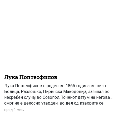
смрт. Според д-р Милка Ристова, […]
Лука Поптеофилов
Лука Поптеофилов е роден во 1865 година во село
Белица, Разлошко, Пиринска Македонија, загинал во
несреќен случај во Созопол. Точниот датум на неговата
смрт не е целосно утврден: во дел од изворите се
наведува јуни 1911 година, а во други 20 октомври
пред 1 мес.
1912 година. Лука Поптеофилов – учителот од Белица