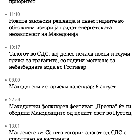
приоритет
11:10
Новите законски решенија и инвестициите во
обновливи извори ја градат енергетската
независност на Македонија
10:17
Талогот во СДС, кој денес печали поени и глуми
грижа за граѓаните, со години молчеше за
небезбедната вода во Гостивар
08:00
Македонски историски календар: 6 август
22:54
Македонски фолклорен фестивал „Преспа“ ќе ги
обедини Македонците од целиот свет во Пустец
13:01
Манасиевски: Сè што говори талогот од СДС е
спротивно на вистината