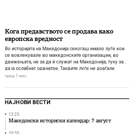
Кога предавството се продава како
европска вредност
Во историјата на Македонија секогаш имало луѓе кои
се вовлекувале во македонските организации, во
движењата, не за да ѝ служат на Македонија, туку за
да ја ослабнат одвнатре. Таквите луѓе не доаѓале
секогаш со туѓа униформа. Не доаѓале секогаш со
пред 1 мес.
отворено непријателско знаме. Често доаѓале со
македонско име, со патриотски зборови, со големи
ветувања и […]
НАЈНОВИ ВЕСТИ
12:25
Македонски историски календар: 7 август
10:55