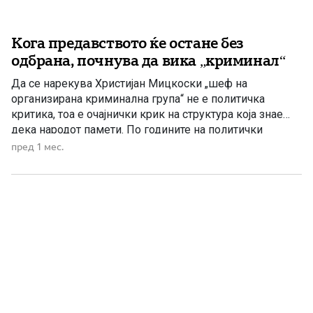
Кога предавството ќе остане без
одбрана, почнува да вика „криминал“
Да се нарекува Христијан Мицкоски „шеф на
организирана криминална група“ не е политичка
критика, тоа е очајнички крик на структура која знае
дека народот памети. По годините на политички
отстапки и удирање врз македонското достоинство,
пред 1 мес.
наместо самокритика и преземање одговорност,
повторно се слушаат навреди, етикети и политички
конструкции. Но народот не заборава кој носеше
штетни […]