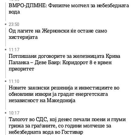
ВМРО-ДПМНЕ: Филипче молчел за небезбедната
вода
23:50
Од лагите на Жерновски ќе остане само
хистеријата
11:17
Потпишани договорите за железницата Крива
Паланка – Деве Баир: Коридорот 8 е врвен
приоритет
11:10
Новите законски решенија и инвестициите во
обновливи извори ја градат енергетската
независност на Македонија
10:17
Талогот во СДС, кој денес печали поени и глуми
грижа за граѓаните, со години молчеше за
небезбедната вода во Гостивар