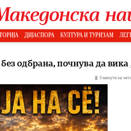
ТОРИЈА
ДИЈАСПОРА
КУЛТУРА И ТУРИЗАМ
ЛЕГ
 без одбрана, почнува да вик
3 минути за чи