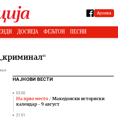
Архива
ЕНДИ
ДОСИЕЈА
ФЕЉТОН
ПЕСНИ
а „криминал“
тање
НАЈНОВИ ВЕСТИ
03:00
На прво место
Македонски историски
календар – 9 август
21:01