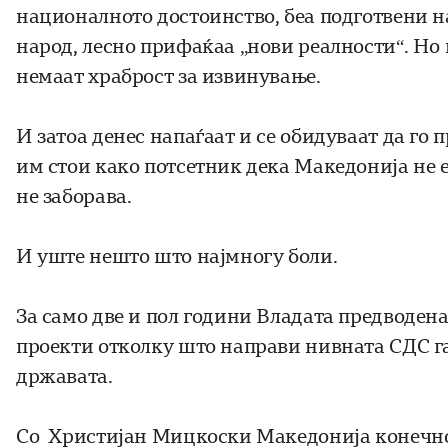
националното достоинство, беа подготвени н
народ, лесно прифаќаа „нови реалности“. Но к
немаат храброст за извинување.
И затоа денес напаѓаат и се обидуваат да го
им стои како потсетник дека Македонија не 
не заборава.
И уште нешто што најмногу боли.
За само две и пол години Владата предводе
проекти отколку што направи нивната СДС га
државата.
Со Христијан Мицкоски Македонија конечно