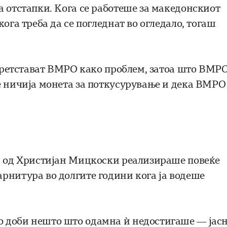
а отстапки. Кога се работеше за македонскиот
ога треба да се погледнат во огледало, тогаш
 претстават ВМРО како проблем, затоа што ВМР
е ничија монета за поткусурување и дека ВМРО
на од Христијан Мицкоски реализираше повеќе
рнитура во долгите години кога ја водеше
 доби нешто што одамна ѝ недостигаше — јас