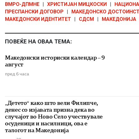
ВМРО-ДПМНЕ
|
ХРИСТИЈАН МИЦКОСКИ
|
НАЦИОНА
ПРЕСПАНСКИ ДОГОВОР
|
МАКЕДОНСКО ДОСТОИНС
МАКЕДОНСКИ ИДЕНТИТЕТ
|
СДСМ
|
МАКЕДОНИЈА
ПОВЕЌЕ НА ОВАА ТЕМА:
Македонски историски календар – 9
август
пред 6 часа
„Детето“ како што вели Филипче,
денес со изјавата призна дека во
случајот во Ново Село учествувале
осуденици и насилници, ова е
талогот на Македонија