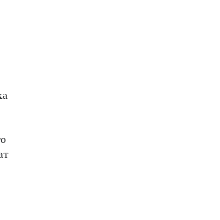
ка
го
ат