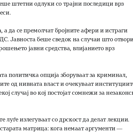
сеше штетни одлуки со трајни последици врз
еси.
, а да се премолчат бројните афери и истраги
ДС. Јавноста беше сведок на случаи што отвори
рошењето јавни средства, влијанието врз
ата политичка опција зборуваат за криминал,
ите од нивната власт и очекуваат институциит
екој случај во кој постојат сомнежи за незаконс
 луѓе излегуваат со дрскост да делат лекции.
а старата матрица: кога немаат аргументи —