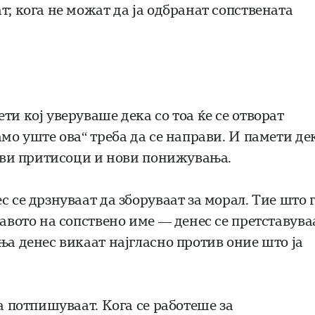
т; кога не можат да ја одбранат сопствената
ти кој уверуваше дека со тоа ќе се отворат
амо уште ова“ треба да се направи. И памети де
нови притисоци и нови понижувања.
 се дрзнуваат да зборуваат за морал. Тие што 
равото на сопствено име — денес се претставува
ња денес викаат најгласно против оние што ја
а потпишуваат. Кога се работеше за