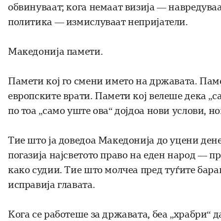
обвинуваат; кога немаат визија — навредуваа
политика — измислуваат непријатели.
Македонија памети.
Памети кој го смени името на државата. Паме
европските врати. Памети кој велеше дека „с
по тоа „само уште ова“ дојдоа нови услови, 
Тие што ја доведоа Македонија до уцени денес
погазија најсветото право на еден народ — п
како судии. Тие што молчеа пред туѓите бара
исправија главата.
Кога се работеше за државата, беа „храбри“ д