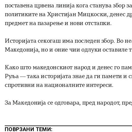
поставена црвена линија кога станува збор 
политиките на Христијан Мицкоски, денес д
предмет на пазарење и нови отстапки.
Историјата секогаш има последен збор. Во не
Македонија, но и оние чии одлуки оставиле 
Како што македонскиот народ и денес го пам
Руља — така историјата знае да ги памети и 
спротивни на националните интереси.
За Македонија се одговара, пред народот, пре
ПОВРЗАНИ ТЕМИ: