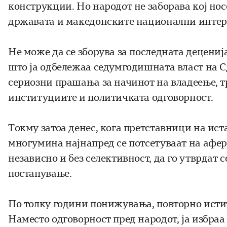
конструкции. Но народот не заборава кој но
државата и македонските национални интер
Не може да се зборува за последната деценија
што ја одбележаа седумгодишната власт на С
сериозни прашања за начинот на владеење, т
институциите и политичката одговорност.
Токму затоа денес, кога претставници на ист
многумина најнапред се потсетуваат на афер
независно и без селективност, да го утврдат с
постапување.
По толку години понижувања, повторно истите
Наместо одговорност пред народот, ја избра