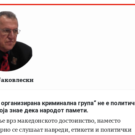
Јаковлески
 организирана криминална група“ не е политич
која знае дека народот памети.
е врз македонското достоинство, наместо
рно се слушаат навреди, етикети и политички