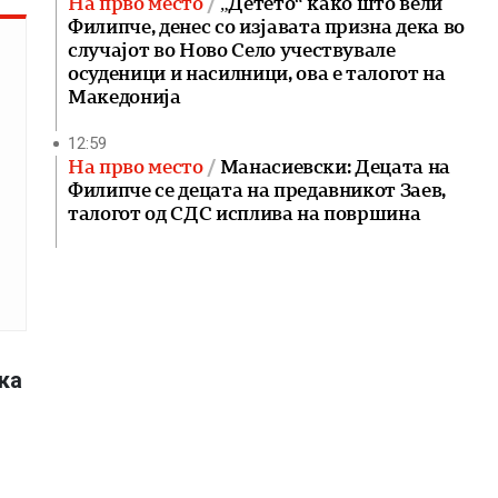
На прво место
„Детето“ како што вели
Филипче, денес со изјавата призна дека во
случајот во Ново Село учествувале
осуденици и насилници, ова е талогот на
Македонија
12:59
На прво место
Манасиевски: Децата на
Филипче се децата на предавникот Заев,
талогот од СДС исплива на површина
ка