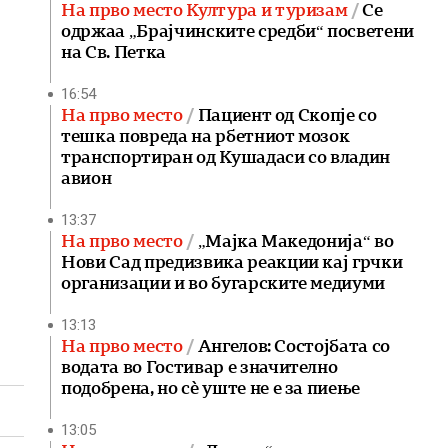
На прво место Култура и туризам
Се
одржаа „Брајчинските средби“ посветени
на Св. Петка
16:54
На прво место
Пациент од Скопје со
тешка повреда на рбетниот мозок
транспортиран од Кушадаси со владин
авион
13:37
На прво место
„Мајка Македонија“ во
Нови Сад предизвика реакции кај грчки
организации и во бугарските медиуми
13:13
На прво место
Ангелов: Состојбата со
водата во Гостивар е значително
подобрена, но сè уште не е за пиење
13:05