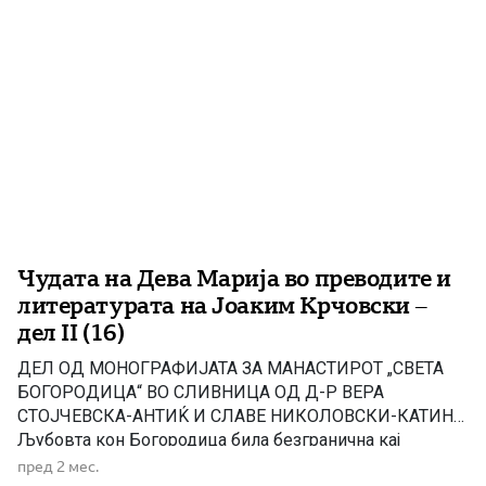
Чудата на Дева Марија во преводите и
литературата на Јоаким Крчовски –
дел II (16)
ДЕЛ ОД МОНОГРАФИЈАТА ЗА МАНАСТИРОТ „СВЕТА
БОГОРОДИЦА“ ВО СЛИВНИЦА ОД Д-Р ВЕРА
СТОЈЧЕВСКА-АНТИЌ И СЛАВЕ НИКОЛОВСКИ-КАТИН
Љубовта кон Богородица била безгранична кај
верниците. Во чудото 12 девојката Марија ја искажува
пред 2 мес.