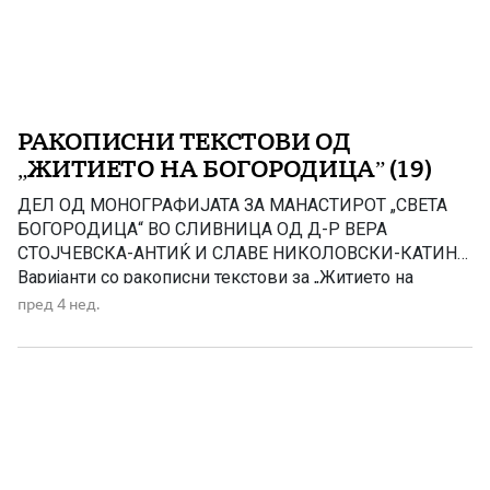
РАКОПИСНИ ТЕКСТОВИ ОД
„ЖИТИЕТО НА БОГОРОДИЦА” (19)
ДЕЛ ОД МОНОГРАФИЈАТА ЗА МАНАСТИРОТ „СВЕТА
БОГОРОДИЦА“ ВО СЛИВНИЦА ОД Д-Р ВЕРА
СТОЈЧЕВСКА-АНТИЌ И СЛАВЕ НИКОЛОВСКИ-КАТИН
Варијанти со ракописни текстови за „Житието на
Богородица“се срекаваат, меѓу другите, кај рускиот
пред 4 нед.
автор И. Порфирев, украинските автори И. Франко и A.
Јацимирски, бугарскиот автор B. Јагич, српскиот
автор Ст. Новаковиќ и други. Митрополитот српски
Михаил, меѓу мнозина други […]