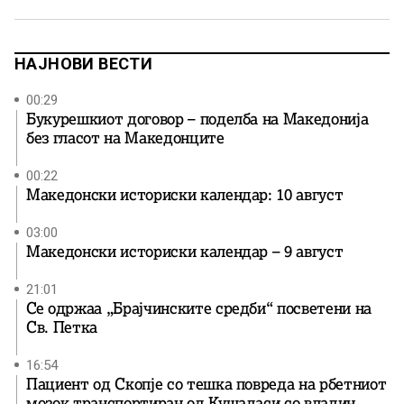
таа љубов на директен начин. Таа го сакала
манастирскиот живот и нејзините богати родители ја
оставиле дефинитивно во еден женски манастир,
каде што чедната Марија […]
НАЈНОВИ ВЕСТИ
00:29
Букурешкиот договор – поделба на Македонија
без гласот на Македонците
00:22
Македонски историски календар: 10 август
03:00
Македонски историски календар – 9 август
21:01
Се одржаа „Брајчинските средби“ посветени на
Св. Петка
16:54
Пациент од Скопје со тешка повреда на рбетниот
мозок транспортиран од Кушадаси со владин