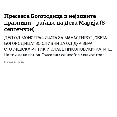
Пресвета Богородица и нејзините
празници – раѓање на Дева Марија (8
септември)
ДЕЛ ОД МОНОГРАФИЈАТА ЗА МАНАСТИРОТ „СВЕТА
БОГОРОДИЦА“ ВО СЛИВНИЦА ОД Д-Р ВЕРА
СТОЈЧЕВСКА-АНТИЌ И СЛАВЕ НИКОЛОВСКИ-КАТИН
На три дена пат од Ерусалим се наоѓал малиот град
Назарет. Таму живееле праведните Јоаким и Ана,
пред 2 нед.
наречени од Светата Црква „богоотци”. Јоаким
потекнувал од Давидовиот род, а света Ана од родот
на Аарон. Биле многу дарежливи, милосрдни. За […]