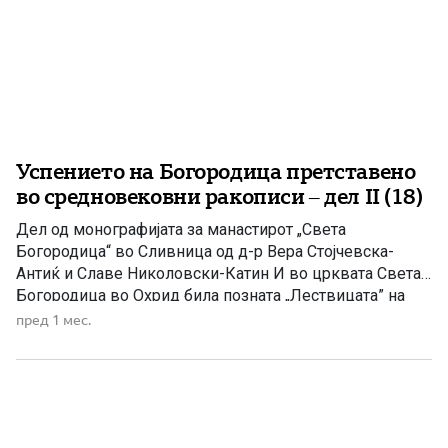
Успението на Богородица претставено
во средновековни ракописи – дел II (18)
Дел од монографијата за манастирот „Света
Богородица“ во Сливница од д-р Вера Стојчевска-
Антиќ и Славе Николовски-Катин И во црквата Света
Богородица во Охрид била позната „Лествицата” на
Јоан Лествичник, во 1360 година. Во неа биле
пред 1 мес.
извршени и други значајни преписи. Во овој поглед не
заостанува и црквата Света Богородица – Елеуса, во
која настанале 4 […]