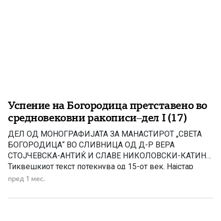
Успение на Богородица претставено во
средновековни ракописи–дел I (17)
ДЕЛ ОД МОНОГРАФИЈАТА ЗА МАНАСТИРОТ „СВЕТА
БОГОРОДИЦА“ ВО СЛИВНИЦА ОД Д-Р ВЕРА
СТОЈЧЕВСКА-АНТИЌ И СЛАВЕ НИКОЛОВСКИ-КАТИН
Тиквешкиот текст потекнува од 15-от век. Најстар
препис, и тоа јужнословенски, открил и објавил А.
пред 1 мес.
Попов од 13-от век, како и еден најстар руски препис
од 14-от век. Епизодата со Евреинот кој сакал да го
симне одарот, и на […]