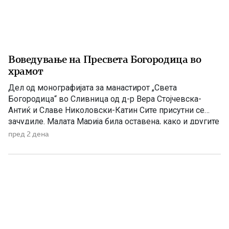
Воведување на Пресвета Богородица во
храмот
Дел од монографијата за манастирот „Света
Богородица“ во Сливница од д-р Вера Стојчевска-
Антиќ и Славе Николовски-Катин Сите присутни се
зачудиле. Малата Марија била оставена, како и другите
девици да живее во храмот. Таа се откажала од
пред 2 дена
родителите и му се посветила на Бога. Татко ù Јоаким
починал на 80 години. Ана останала сама и се […]