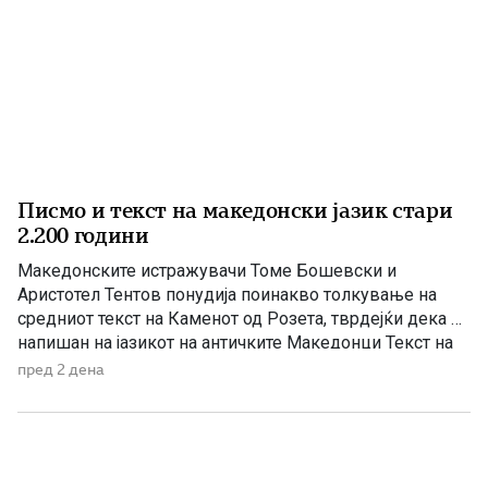
Писмо и текст на македонски јазик стари
2.200 години
Македонските истражувачи Томе Бошевски и
Аристотел Тентов понудија поинакво толкување на
средниот текст на Каменот од Розета, тврдејќи дека е
напишан на јазикот на античките Македонци Текст на
египетски камен во местото Розета е дешифриран
пред 2 дена
како антички македонски напис, тврдат македонските
научници академик Томе Бошевски и проф. Аристотел
Тентов од Електротехничкиот факултет, по
неколкугодишни истражувања. […]