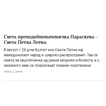
Света преподобномаченичка Параскева –
Света Петка Летна
8 август / 26 јули Култот кон Света Петка кај
македонскиот народ е широко распространет. Таа се
смета за заштитничка од разни несреќи и болести, а со
нејзиното име се поврзуваат повеќе чудотворни
икони и лековити извори, познати како „петочни води“.
пред 2 дена
Во православниот календар се споменуваат три
светителки со името Параскева – Петка, поради што
[…]