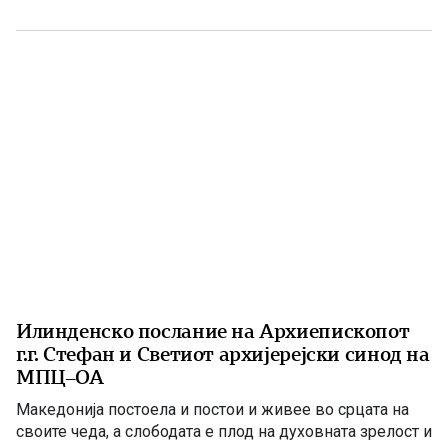
август, односно на 20 јули според стариот календар, го
празнува Светиот пророк Илија – Илинден. Свети
Илија е еден од најголемите […]
Илинденско послание на Архиепископот
г.г. Стефан и Светиот архијерејски синод на
МПЦ–ОА
Македонија постоела и постои и живее во срцата на
своите чеда, а слободата е плод на духовната зрелост и