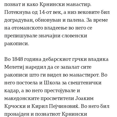
познат и како Крнински манастир.
Потекнува од 14-от век, а низ вековите бил
доградуван, обновуван и палена. За време
на отоманското владеење во него се
препишувале значајни словенски
ракописи.
Во 1848 година дебарскиот грчки владика
Мелетиј наредил да се запалат сите
ракописи што ги видел во манастирот. Во
него постоела и Школа за свештенички
кадар, a во него престојувале и
македонските просветители Јоаким
Крчоски и Кирил Пејчиновиќ. Во него бил
пронајден и познатиот Крнински