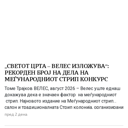
„СВЕТОТ ЦРТА – ВЕЛЕС ИЗЛОЖУВА“:
РЕКОРДЕН БРОЈ НА ДЕЛА НА
МЕЃУНАРОДНИОТ СТРИП КОНКУРС
Томе Трајков ВЕЛЕС, август 2026 – Велес уште еднаш
докажува дека е значаен фактор на меѓународниот
стрип. Најновото издание на Меѓународниот стрип
салон и традиционалната Стрип колонија, организирани
од Стрип центарот на Македонија (СЦМ-Велес),
пред 2 дена
започнува во знак на историски успеси – голем бран
на пријавени дела на меѓународниот конкурс. Притоа,