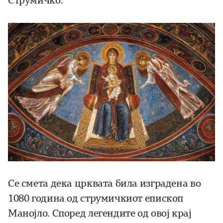
Струмичко.
Се смета дека црквата била изградена во
1080 година од струмичкиот епископ
Манојло. Според легендите од овој крај