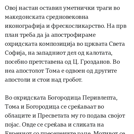
Овој настан оставил уметнички траги во
македонската средновековна
иконографија и фрескосликарство. На прв
план треба да ја апострофираме
охридската композиција во црквата Света
Софија, на западниот дел од калотата,
посебно претставена од Ц. Грозданов. Во
неа апостолот Тома е одвоен од другите
апостоли и стои над гробот.
Во охридската Богородица Перивлепта,
Тома и Богородица се среќаваат во
облаците и Пресветата му го подава својот
појас. Овде се среќава и сликата на
Евреинот со пресечените раце. Мотивот се