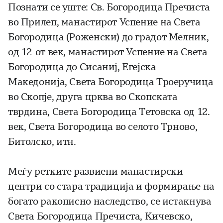
Познати се уште: Св. Богородица Пречиста
во Прилеп, манастирот Успение на Света
Богородица (Роженски) до градот Мелник,
од 12-от век, манастирот Успение на Света
Богородица до Сисаниј, Егејска
Македонија, Света Богородица Троеручица
во Скопје, друга црква во Скопската
тврдина, Света Богородица Тетовска од 12.
век, Света Богородица во селото Трново,
Битолско, итн.
Меѓу ретките развиени манастирски
центри со стара традиција и формирање на
богато ракописно наследство, се истакнува
Света Богородица Пречиста, Кичевско,