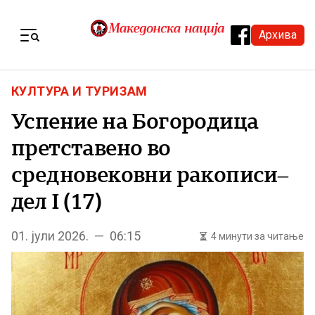
Skip to content
Архива
Menu
КУЛТУРА И ТУРИЗАМ
Успение на Богородица
претставено во
средновековни ракописи–
дел I (17)
01. јули 2026. — 06:15
4 минути за читање