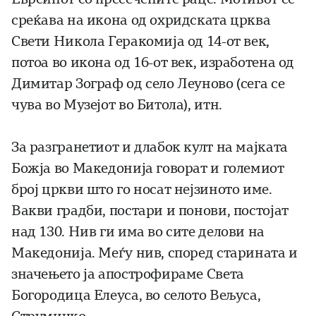
среќава на икона од охридската црква
Свети Никола Геракомија од 14-от век,
потоа во икона од 16-от век, изработена од
Димитар Зограф од село Леуново (сега се
чува во Музејот во Битола), итн.
За разгранетиот и длабок култ на мајката
Божја во Македонија говорат и големиот
број цркви што го носат нејзиното име.
Вакви градби, постари и понови, постојат
над 130. Нив ги има во сите делови на
Македонија. Меѓу нив, според старината и
значењето ја апострофираме Света
Богородица Елеуса, во селото Вељуса,