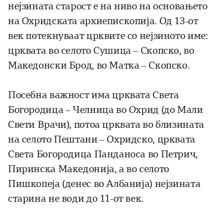
нејзината старост е на ниво на основањето
на Охридската архиепископија. Од 13-от
век потекнуваат црквите со нејзиното име:
црквата во селото Сушица – Скопско, во
Македонски Брод, во Матка – Скопско.
Посебна важност има црквата Света
Богородица – Челница во Охрид (до Мали
Свети Врачи), потоа црквата во близината
на селото Пештани – Охридско, црквата
Света Богородица Панданоса во Петрич,
Пиринска Македонија, а во селото
Пишкопеја (денес во Албанија) нејзината
старина не води до 11-от век.