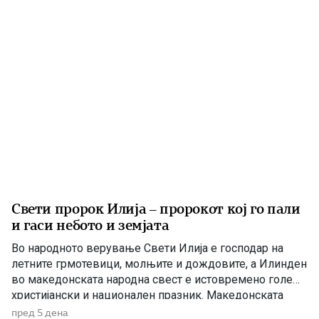
велешкиот стрип Салон јасно го […]
Свети пророк Илија – пророкот кој го пали
и гаси небото и земјата
Во народното верување Свети Илија е господар на
летните грмотевици, молњите и дождовите, а Илинден
во македонската народна свест е истовремено голем
христијански и национален празник. Македонската
православна црква – Охридска архиепископија на 2
пред 5 дена