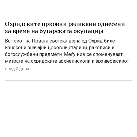
Охридските црковни реликвии однесени
за време на бугарската окупација
Во текот на Првата светска војна од Охрид биле
изнесени значајни црковни старини, ракописи и
богослужбени предмети. Меѓу нив се споменуваат
митрата на охридските архиепископи и архијерејскиот
жезол. По Букурешкиот мировен договор од 1913
пред 2 дена
година, Македонија била поделена меѓу соседните
држави, а Вардарскиот дел потпаднал под власта на
Кралството Србија. Само две години подоцна, во […]