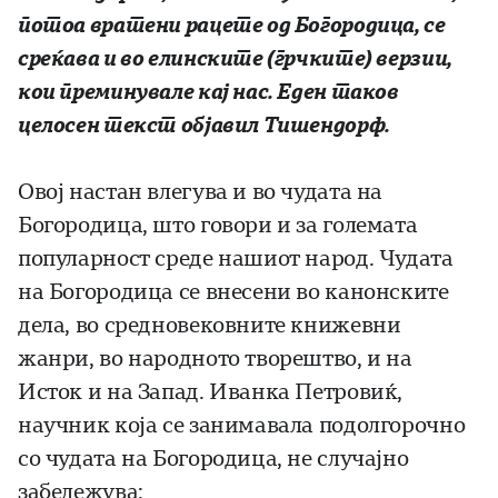
потоа вратени рацете од Богородица, се
среќава и во елинските (грчките) верзии,
кои преминувале кај нас. Еден таков
целосен текст објавил Тишендорф.
Овој настан влегува и во чудата на
Богородица, што говори и за големата
популарност среде нашиот народ. Чудата
на Богородица се внесени во канонските
дела, во средновековните книжевни
жанри, во народното творештво, и на
Исток и на Запад. Иванка Петровиќ,
научник која се занимавала подолгорочно
со чудата на Богородица, не случајно
забележува: