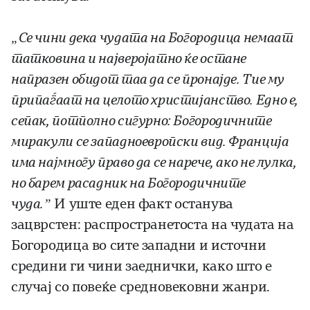
„Се чини дека чудата на Богородица немаат
татковина и најверојатно ќе остане
напразен обидот таа да се пронајде. Тие му
припаѓаат на целото христијанство. Едно е,
сепак, потполно сигурно: Богородичните
миракули се западноевропски вид. Франција
има најмногу право да се нарече, ако не лулка,
но барем расадник на Богородичните
чуда.”
И уште еден факт останува
зацврстен: распространетоста на чудата на
Богородица во сите западни и источни
средини ги чини заеднички, како што е
случај со повеќе средновековни жанри.