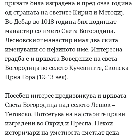
црквата била изградена и пред оваа година
од страната на светите Кирил и Методиј.
Во Дебар во 1018 година бил подигнат
манастир со името Света Богородица.
Лесновскиот манастир имал два скита
именувани со нејзиното име. Интересна
градба е и црквата Воведение на света
Богородица во селото Кучевиште, Скопска
Црна Гора (12-13 век).
Посебен интерес предизвикува и црквата
Света Богородица над селото Лешок –
Тетовско. Потсетува на најстарите цркви
изградени во Охрид и Преспа. Некои
историчари на уметноста сметаат дека