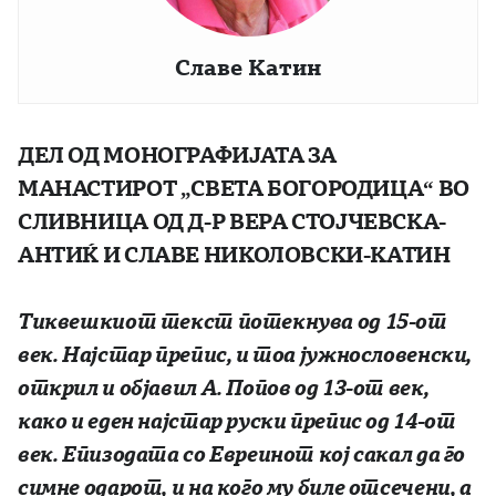
Славе Катин
ДЕЛ ОД МОНОГРАФИЈАТА ЗА
МАНАСТИРОТ „СВЕТА БОГОРОДИЦА“ ВО
СЛИВНИЦА
ОД Д-Р ВЕРА СТОЈЧЕВСКА-
АНТИЌ И СЛАВЕ НИКОЛОВСКИ-КАТИН
Тиквешкиот текст потекнува од 15-от
век. Најстар препис, и тоа јужнословенски,
открил и објавил А. Попов од 13-от век,
како и еден најстар руски препис од 14-от
век. Епизодата со Евреинот кој сакал да го
симне одарот, и на кого му биле отсечени, а