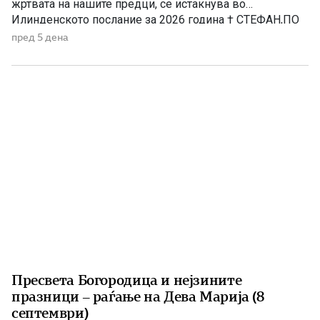
жртвата на нашите предци, се истакнува во
Илинденското послание за 2026 година † СТЕФАН,ПО
МИЛОСТА БОЖЈА,АРХИЕПИСКОП ОХРИДСКИ И
пред 5 дена
МАКЕДОНСКИ,ЗАЕДНО СО СВЕТИОТ АРХИЈЕРЕЈСКИ
СИНОД,ПО ПОВОД ИЛИНДЕНСКИТЕ
ПРАЗНУВАЊА,ИСПРАЌА МИР И БЛАГОСЛОВ ОД
БОГАДО СВЕШТЕНОСЛУЖИТЕЛИТЕ,ДО МОНАШТВОТО
И ДО СИТЕ […]
Пресвета Богородица и нејзините
празници – раѓање на Дева Марија (8
септември)