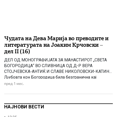
Чудата на Дева Марија во преводите и
литературата на Јоаким Крчовски –
дел II (16)
ДЕЛ ОД МОНОГРАФИЈАТА ЗА МАНАСТИРОТ „СВЕТА
БОГОРОДИЦА“ ВО СЛИВНИЦА ОД Д-Р ВЕРА
СТОЈЧЕВСКА-АНТИЌ И СЛАВЕ НИКОЛОВСКИ-КАТИН
Љубовта кон Богородица била безгранична кај
верниците. Во чудото 12 девојката Марија ја искажува
пред 1 мес.
таа љубов на директен начин. Таа го сакала
манастирскиот живот и нејзините богати родители ја
оставиле дефинитивно во еден женски манастир,
каде што чедната Марија […]
НАЈНОВИ ВЕСТИ