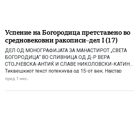
Успение на Богородица претставено во
средновековни ракописи–дел I (17)
ДЕЛ ОД МОНОГРАФИЈАТА ЗА МАНАСТИРОТ „СВЕТА
БОГОРОДИЦА“ ВО СЛИВНИЦА ОД Д-Р ВЕРА
СТОЈЧЕВСКА-АНТИЌ И СЛАВЕ НИКОЛОВСКИ-КАТИН
Тиквешкиот текст потекнува од 15-от век. Најстар
препис, и тоа јужнословенски, открил и објавил А.
пред 1 мес.
Попов од 13-от век, како и еден најстар руски препис
од 14-от век. Епизодата со Евреинот кој сакал да го
симне одарот, и на […]