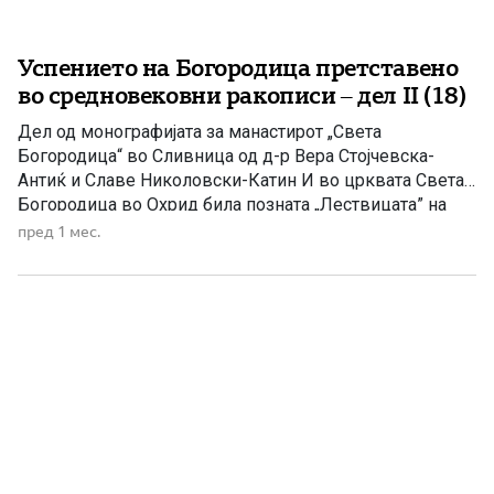
Успението на Богородица претставено
во средновековни ракописи – дел II (18)
Дел од монографијата за манастирот „Света
Богородица“ во Сливница од д-р Вера Стојчевска-
Антиќ и Славе Николовски-Катин И во црквата Света
Богородица во Охрид била позната „Лествицата” на
Јоан Лествичник, во 1360 година. Во неа биле
пред 1 мес.
извршени и други значајни преписи. Во овој поглед не
заостанува и црквата Света Богородица – Елеуса, во
која настанале 4 […]