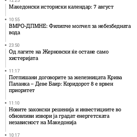
12:25
Македонски историски календар: 7 август
10:55
ВМРО-ДПМНЕ: Филипче молчел за небезбедната
вода
23:50
Од лагите на Жерновски ќе остане само
хистеријата
11:17
Потпишани договорите за железницата Крива
Паланка – Деве Баир: Коридорот 8 е врвен
приоритет
11:10
Новите законски решенија и инвестициите во
обновливи извори ја градат енергетската
независност на Македонија
10:17