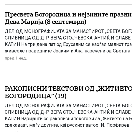
Пресвета Богородица и нејзините празни
Дева Марија (8 септември)
ДЕЛ ОД МОНОГРАФИЈАТА ЗА МАНАСТИРОТ „СВЕТА БОГ
СЛИВНИЦА ОД Д-Р ВЕРА СТОЈЧЕВСКА-АНТИЌ И СЛАВ
КАТИН На три дена пат од Ерусалим се наоѓал малиот гра
живееле праведните Јоаким и Ана, наречени од Светата 
Јоаким потекнувал од Давидовиот род, а света Ана од ро
пред 1 нед.
многу дарежливи, милосрдни. За […]
РАКОПИСНИ ТЕКСТОВИ ОД „ЖИТИЕТО
БОГОРОДИЦА” (19)
ДЕЛ ОД МОНОГРАФИЈАТА ЗА МАНАСТИРОТ „СВЕТА БОГ
СЛИВНИЦА ОД Д-Р ВЕРА СТОЈЧЕВСКА-АНТИЌ И СЛАВ
КАТИН Варијанти со ракописни текстови за „Житието на 
срекаваат, меѓу другите, кај рускиот автор И. Порфирев,
И. Франко и A. Јацимирски, бугарскиот автор B. Јагич, ср