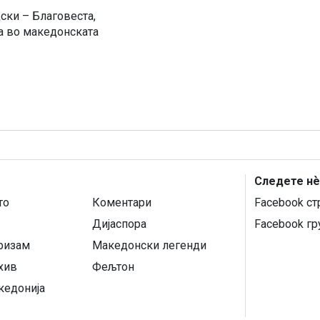
ски – Благовеста,
ја во македонската
Следете нѐ
то
Коментари
Facebook ст
Дијаспора
Facebook гр
уризам
Македонски легенди
хив
Фељтон
кедонија