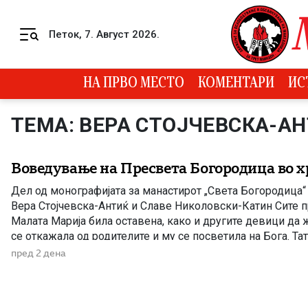
Skip to content
Петок, 7. Август 2026.
Menu
НА ПРВО МЕСТО
КОМЕНТАРИ
ИС
ТЕМА: ВЕРА СТОЈЧЕВСКА-А
Воведување на Пресвета Богородица во 
Дел од монографијата за манастирот „Света Богородица“
Вера Стојчевска-Антиќ и Славе Николовски-Катин Сите п
Малата Марија била оставена, како и другите девици да 
се откажала од родителите и му се посветила на Бога. Та
на 80 години. Ана останала сама и се […]
пред 2 дена