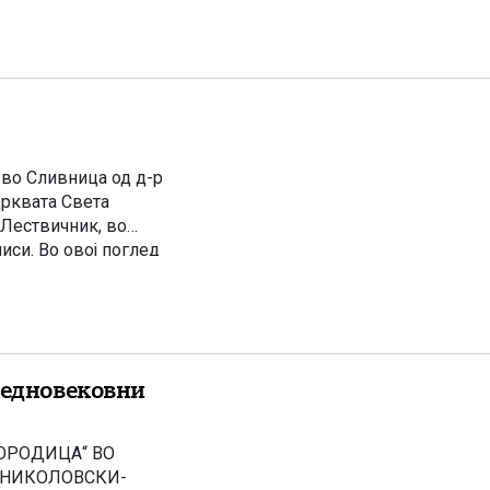
нозина други […]
 во Сливница од д-р
црквата Света
 Лествичник, во
иси. Во овој поглед
ја настанале 4 […]
редновековни
ОРОДИЦА“ ВО
Е НИКОЛОВСКИ-