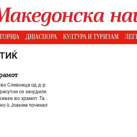
ТОРИЈА
ДИЈАСПОРА
КУЛТУРА И ТУРИЗАМ
ЛЕГ
НТИЌ
храмот
 во Сливница од д-р
рисутни се зачудиле.
живее во храмот. Таа
тко ù Јоаким починал