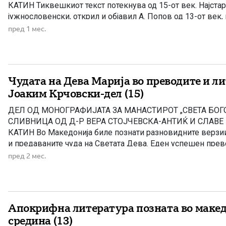
КАТИН Тиквешкиот текст потекнува од 15-от век. Најстар 
јужнословенски, открил и објавил А. Попов од 13-от век, 
руски препис од 14-от век. Епизодата со Евреинот кој са
пред 1 мес.
одарот, и на […]
Чудата на Дева Марија во преводите и литературата на
Јоаким Крчовски-дел (15)
ДЕЛ ОД МОНОГРАФИЈАТА ЗА МАНАСТИРОТ „СВЕТА БОГ
СЛИВНИЦА ОД Д-Р ВЕРА СТОЈЧЕВСКА-АНТИЌ И СЛАВ
КАТИН Во Македонија биле познати разновидните верзи
и предаваните чуда на Светата Дева. Еден успешен прев
литература направил македонскиот просветител од 18-от 
пред 2 мес.
Јоаким Крчоски. Покрај своите четири дела печатени во 
Апокрифна литература позната во маке
средина (13)