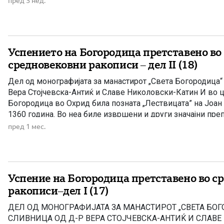
пред 3 нед.
Новаковиќ и други. Митрополитот српски Михаил, меѓу м
Успението на Богородица претставено во
средновековни ракописи – дел II (18)
Дел од монографијата за манастирот „Света Богородица“
Вера Стојчевска-Антиќ и Славе Николовски-Катин И во 
Богородица во Охрид била позната „Лествицата” на Јоан
1360 година. Во неа биле извршени и други значајни преп
не заостанува и црквата Света Богородица – Елеуса, во ко
пред 1 мес.
Успение на Богородица претставено во с
ракописи–дел I (17)
ДЕЛ ОД МОНОГРАФИЈАТА ЗА МАНАСТИРОТ „СВЕТА БОГ
СЛИВНИЦА ОД Д-Р ВЕРА СТОЈЧЕВСКА-АНТИЌ И СЛАВ