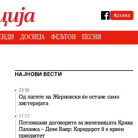
Архива
ЕНДИ
ДОСИЕЈА
ФЕЉТОН
ПЕСНИ
НАЈНОВИ ВЕСТИ
23:50
Од лагите на Жерновски ќе остане само
хистеријата
11:17
Потпишани договорите за железницата Крива
Паланка – Деве Баир: Коридорот 8 е врвен
приоритет