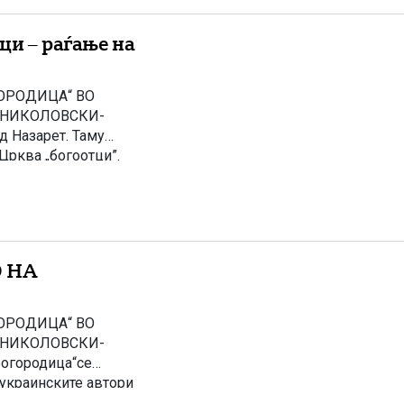
ци – раѓање на
ОРОДИЦА“ ВО
Е НИКОЛОВСКИ-
д Назарет. Таму
Црква „богоотци”.
дот на Аарон. Биле
 НА
ОРОДИЦА“ ВО
Е НИКОЛОВСКИ-
Богородица“се
 украинските автори
пскиот автор Ст.