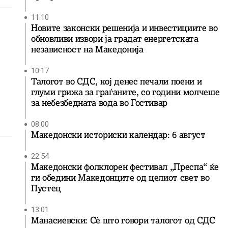
11:10
Новите законски решенија и инвестициите во
обновливи извори ја градат енергетската
независност на Македонија
10:17
Талогот во СДС, кој денес печали поени и
глуми грижа за граѓаните, со години молчеше
за небезбедната вода во Гостивар
08:00
Македонски историски календар: 6 август
22:54
Македонски фолклорен фестивал „Преспа“ ќе
ги обедини Македонците од целиот свет во
Пустец
13:01
Манасиевски: Сè што говори талогот од СДС