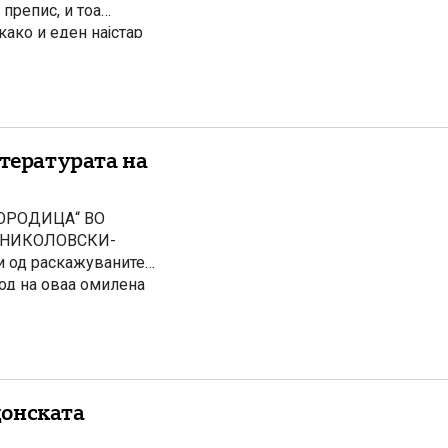
препис, и тоа
како и еден најстар
кал да го симне
ОРОДИЦА“ ВО
Е НИКОЛОВСКИ-
и од раскажуваните
од на оваа омилена
и 19-от век –
Будим, […]
донската