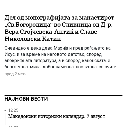
Дел од монографијата за манастирот
„Св.Богородица“ во Сливница од Д-р.
Вера Стојчевска-Антиќ и Славе
Николовски Катин
Очевидно е дека дева Марија и пред раѓањето на
Исус, и за време на неговото детство, според
апокрифната литература, а и според канонската, е
безгрешна, мила, добронамерна, послушна, со очите
насочени кон Бога, добра мајка, среќна и задоволна од
пред 2 мес.
подвизите и знаењата на синот, исполнета со милост
не само кон своите блиски, туку и кон […]
НАЈНОВИ ВЕСТИ
12:25
Македонски историски календар: 7 август