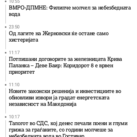
10:55
ВМРО-ДПМНЕ: Филипче молчел за небезбедната
вода
23:50
Од лагите на Жерновски ќе остане само
хистеријата
11:17
Потпишани договорите за железницата Крива
Паланка – Деве Баир: Коридорот 8 е врвен
приоритет
11:10
Новите законски решенија и инвестициите во
обновливи извори ја градат енергетската
независност на Македонија
10:17
Талогот во СДС, кој денес печали поени и глуми
грижа за граѓаните, со години молчеше за
небезбедната вода во Гостивар