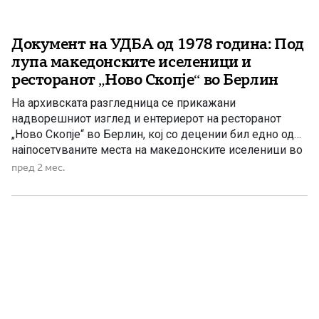
Документ на УДБА од 1978 година: Под
лупа македонските иселеници и
ресторанот „Ново Скопје“ во Берлин
На архивската разгледница се прикажани
надворешниот изглед и ентериерот на ресторанот
„Ново Скопје“ во Берлин, кој со децении бил едно од
најпосетуваните места на македонските иселеници во
германската престолнина. Предмет: Спасеноски Мино,
пред 2 мес.
контакти со ИОО „Гоце“ во Берлин – СРГ На ден 3.о.м.
со изворов обавив разговор и тој го изнесе следново:
„Пред неколку дена […]