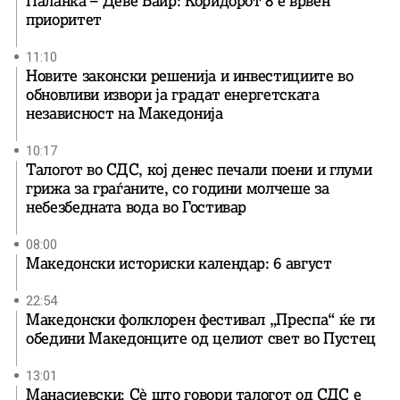
Паланка – Деве Баир: Коридорот 8 е врвен
приоритет
11:10
Новите законски решенија и инвестициите во
обновливи извори ја градат енергетската
независност на Македонија
10:17
Талогот во СДС, кој денес печали поени и глуми
грижа за граѓаните, со години молчеше за
небезбедната вода во Гостивар
08:00
Македонски историски календар: 6 август
22:54
Македонски фолклорен фестивал „Преспа“ ќе ги
обедини Македонците од целиот свет во Пустец
13:01
Манасиевски: Сè што говори талогот од СДС е