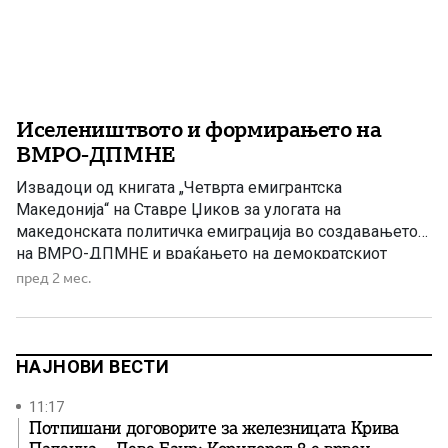
Иселеништвото и формирањето на
ВМРО-ДПМНЕ
Извадоци од книгата „Четврта емигрантска
Македонија“ на Ставре Џиков за улогата на
македонската политичка емиграција во создавањето
на ВМРО-ДПМНЕ и враќањето на демократскиот
плурализам во Македонија Во книгата „Четврта
пред 2 мес.
емигрантска Македонија“, објавена во 2007 година од
издавачката куќа „АЗ-Буки“, познатиот македонски
публицист и адвокат Ставре Џиков посветува значајно
внимание на процесот на формирање на ВМРО-
НАЈНОВИ ВЕСТИ
ДПМНЕ […]
11:17
Потпишани договорите за железницата Крива