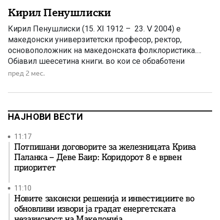
Кирил Пенушлиски
Кирил Пенушлиски (15. Ⅺ 1912 – 23. Ⅴ 2004) е
македонски универзитетски професор, ректор,
основоположник на македонската фолклористика.
Објавил шеесетина книги, во кои се обработени
најважните прашања од македонскиот фолклор.
пред 2 мес.
Заслужен е за објавените собрани дела на Марко К.
Цепенков, и Стефан И. Верковиќ. Кирил Пенушлиски е
роден во Солун на 15 ноември 1912 година. Завршил
основно образование во родниот […]
НАЈНОВИ ВЕСТИ
11:17
Потпишани договорите за железницата Крива
Паланка – Деве Баир: Коридорот 8 е врвен
приоритет
11:10
Новите законски решенија и инвестициите во
обновливи извори ја градат енергетската
независност на Македонија