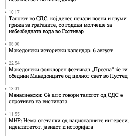
10:17
Талогот во СДС, кој денес печали поени и глуми
грижа за граѓаните, со години молчеше за
небезбедната вода во Гостивар
08:00
Македонски историски календар: 6 август
22:54
Македонски фолклорен фестивал „Преспа“ ќе ги
обедини Македонците од целиот свет во Пустец
13:01
Манасиевски: Сè што говори талогот од СДС е
спротивно на вистината
11:55
МНР: Нема отстапки од националните интереси,
идентитетот, јазикот и историјата