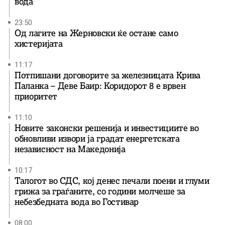
вода
23:50
Од лагите на Жерновски ќе остане само
хистеријата
11:17
Потпишани договорите за железницата Крива
Паланка – Деве Баир: Коридорот 8 е врвен
приоритет
11:10
Новите законски решенија и инвестициите во
обновливи извори ја градат енергетската
независност на Македонија
10:17
Талогот во СДС, кој денес печали поени и глуми
грижа за граѓаните, со години молчеше за
небезбедната вода во Гостивар
08:00