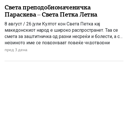
Света преподобномаченичка
Параскева – Света Петка Летна
8 август / 26 јули Култот кон Света Петка кај
македонскиот народ е широко распространет. Таа се
смета за заштитничка од разни несреќи и болести, а со
нејзиното име се поврзуваат повеќе чудотворни
икони и лековити извори, познати како „петочни води“.
пред 3 дена
Во православниот календар се споменуваат три
светителки со името Параскева – Петка, поради што
[…]