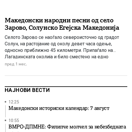
Македонски народни песни од село
Зарово, Солунско Егејска Македонија
Селото Зарово се наоѓало североисточно од градот
Солун, на растојание од околу девет часа одење,
односно приближно 45 километри. Припаѓало на
Лагадинската околија и било сместено на едно
извишување на Карадаг, односно Круша Планина. Се
пред 1 мес.
граничело со селата Негован, Богородица, Висока,
Берово и со реката Богдана. Богатата народна
традиција на ова македонско село била предизвик […]
НАЈНОВИ ВЕСТИ
12:25
Македонски историски календар: 7 август
10:55
ВМРО-ДПМНЕ: Филипче молчел за небезбедната