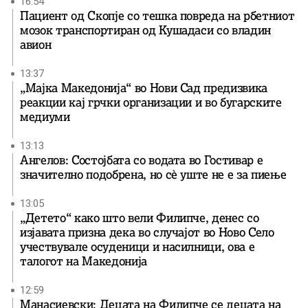
16:54
Пациент од Скопје со тешка повреда на рбетниот
мозок транспортиран од Кушадаси со владин
авион
13:37
„Мајка Македонија“ во Нови Сад предизвика
реакции кај грчки организации и во бугарските
медиуми
13:13
Ангелов: Состојбата со водата во Гостивар е
значително подобрена, но сè уште не е за пиење
13:05
„Детето“ како што вели Филипче, денес со
изјавата призна дека во случајот во Ново Село
учествувале осуденици и насилници, ова е
талогот на Македонија
12:59
Манасиевски: Децата на Филипче се децата на