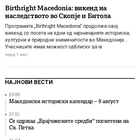
Birthright Macedonia: викенд на
наследството во Скопје и Битола
Програмата „Birthright Macedonia“ продолжи овој
викенд со посета на едни од најзначајните историски,
културни и природни знаменитости во Македонија.
Учесниците имаа можност одблиску да ја
почувствуваат убавината и слоевитоста на Скопје, од
пред 1 мес.
прекрасните пејзажи на кањонот Матка, преку
вековното Скопско кале, Старата чаршија и центарот
на градот, до местата што ја раскажуваат богатата
историја и […]
НАЈНОВИ ВЕСТИ
03:00
Македонски историски календар – 9 август
21:01
Се одржаа „Брајчинските средби“ посветени на
Св. Петка