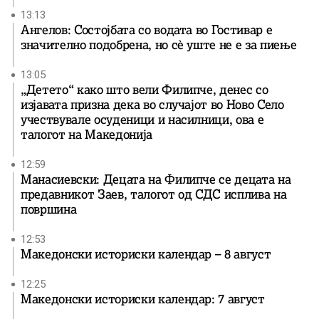
13:13
Ангелов: Состојбата со водата во Гостивар е
значително подобрена, но сè уште не е за пиење
13:05
„Детето“ како што вели Филипче, денес со
изјавата призна дека во случајот во Ново Село
учествувале осуденици и насилници, ова е
талогот на Македонија
12:59
Манасиевски: Децата на Филипче се децата на
предавникот Заев, талогот од СДС исплива на
површина
12:53
Македонски историски календар – 8 август
12:25
Македонски историски календар: 7 август