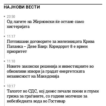
НАЈНОВИ ВЕСТИ
23:50
Од лагите на Жерновски ќе остане само
хистеријата
11:17
Потпишани договорите за железницата Крива
Паланка – Деве Баир: Коридорот 8 е врвен
приоритет
11:10
Новите законски решенија и инвестициите во
обновливи извори ја градат енергетската
независност на Македонија
10:17
Талогот во СДС, кој денес печали поени и глуми
грижа за граѓаните, со години молчеше за
небезбедната вода во Гостивар