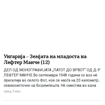
искра“ од Скопје во 2005, на 222 страници на
македонски и на англиски јазик Делото „Стамевски“ е
[…]
Унгарија – Земјата на младоста на
Лефтер Манче (12)
ДЕЛ ОД МОНОГРАФИЈАТА „ПАТОТ ДО ВРВОТ“ OД Д-Р
ЛЕФТЕР МАНЧЕ Во септември 1948 година со воз нè
преселија во селото Фот, кое се наоѓа на 20 километри
североисточно од Будимпешта. Нè сместија во една
палата на еден кат, изградена во барокен стил. Пред
пред 3 мес.
огромната порта имаше голема и убаво уредена
градина. Во мал стан на […]