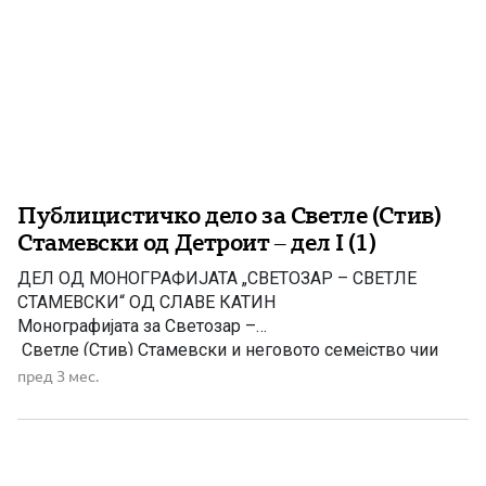
Публицистичко дело за Светле (Стив)
Стамевски од Детроит – дел I (1)
ДЕЛ ОД МОНОГРАФИЈАТА „СВЕТОЗАР – СВЕТЛЕ
СТАМЕВСКИ“ ОД СЛАВЕ КАТИН
Монографијата за Светозар –
Светле (Стив) Стамевски и неговото семејство чии
корени се во селото Одри, Тетовско, а втората
пред 3 мес.
татковина им се Соединетите Американски Државо
во метрополата Детроит, ја подготви за печат авторот
на овие продолженија, Славе Николовски – Катин, а
делото го отпечати книгоиздателството „Македонска