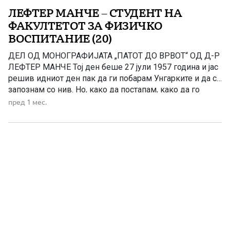
ЛЕФТЕР МАНЧЕ – СТУДЕНТ НА
ФАКУЛТЕТОТ ЗА ФИЗИЧКО
ВОСПИТАНИЕ (20)
ДЕЛ ОД МОНОГРАФИЈАТА „ПАТОТ ДО ВРВОТ“ OД Д-Р
ЛЕФТЕР МАНЧЕ Тој ден беше 27 јули 1957 година и јас
решив идниот ден пак да ги побарам Унгарките и да се
запознам со нив. Но, како да постапам, како да го
направам тоа? И реков на онаа што седеше дека ја
пред 1 мес.
познавам од Гимназијата што беше […]