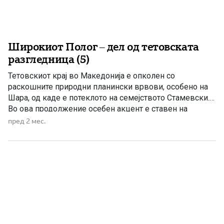
Широкиот Полог – дел од тетовската
разгледница (5)
Тетовскиот крај во Македонија е опколен со
раскошните природни планински врвови, особено на
Шара, од каде е потеклото на семејството Стамевски.
Во ова продолжение осебен акцент е ставен на
животот и делото на познатиот македонски
пред 2 мес.
преродбеник Кирил Пејчиновиќ – Тетоец Од Скопје до
Тетово води модерна магистрала, која овозможува
ова растојание од триесетина километри да […]