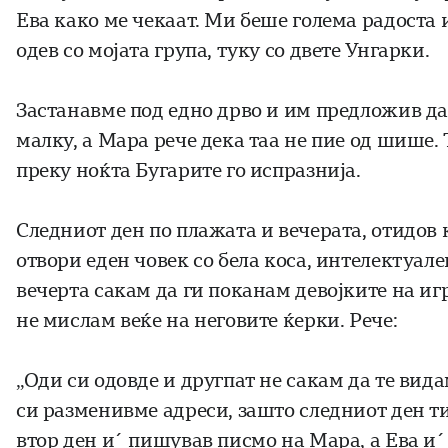
Ева како ме чекаат. Ми беше голема радоста и
одев со мојата група, туку со двете Унгарки.
Застанавме под едно дрво и им предложив да 
малку, а Мара рече дека таа не пие од шише.
преку ноќта Бугарите го испразнија.
Следниот ден по плажата и вечерата, отидов к
отвори еден човек со бела коса, интелектуал
вечерта сакам да ги поканам девојките на иг
не мислам веќе на неговите ќерки. Рече:
„Оди си одовде и другпат не сакам да те вида
си разменивме адреси, зашто следниот ден ти
втор ден и´ пишував писмо на Мара, а Ева и´