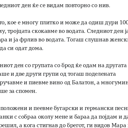
ледниот ден ќе се видам повторно со нив.
то, кое е многу плитко и може да одиш дури 10
му, тројцата скокавме во водата. Следниот ден ј
ара и ја фрлив во водата. Тогаш слушнав женск
да си одат дома.
дниот ден со групата со брод ќе одам на другата
маше и две други групи од тогаш поделената
о ручавме и пиевме вино од Балатон, а многуми
ше за спомен.
сположени и пеевме бугарски и германски песн
манки с собраа околу мене и бараа да појдам и д
ешил, а кога стигнав до брегот, ги видов Мара