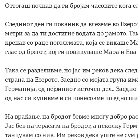
Оттогаш почнав да ги бројам часовите кога с
Следниот ден ги поканив да влеземе во Езеро
метри за да ти достигне водата до рамото. Та
кренав со раце поголемата, која се викаше М
глас од брегот, кој ги повикуваше Мара и Ева 
Така се разделивме, но јас им реков дека сле
страна на Езерото. Заедно со мојата група и
Германија, од нејзиниот источен дел.. Заедн
од нас си купивме и си понесовме по едно ши
На враќање, на бродот бевме многу добро ра
Јас бев на терасата на бродот, а неколку Гер
танцувам со нив. Им реков дека уште не сум р