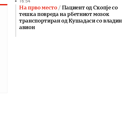
16:54
На прво место
Пациент од Скопје со
тешка повреда на рбетниот мозок
транспортиран од Кушадаси со владин
авион