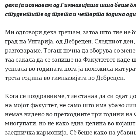
дека ја познавам од Гимназијата што беше 
студентите од трета и четврта година оди
Ми одговори дека грешам, зaтоа што тие не б
град на Унгарија, од Дебрецен. Следниот ден, 
разговараме. Тогаш почна да зборува со мене 
таа сакала да се запише на Факултетот каде ш
успеала во годината кога ја положила матура
трета година во гимназијата во Дебрецен.
Кога се поздравивме, тие станаа да си одат д
на мојот факултет, не само што има убаво лиц
немав видено во претходните три години на 
многупати, но не како една целина во којашт
заедничка хармонија. Сè беше како на убави