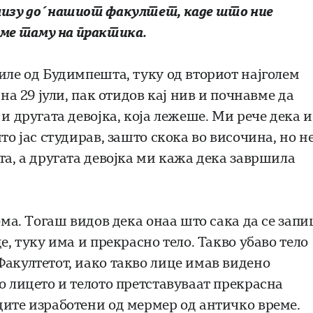
близу до´нашиот факултет, каде што ние
ме таму на практика.
иле од Будимпешта, туку од вториот најголем
на 29 јули, пак отидов кај нив и почнавме да
и другата девојка, која лежеше. Ми рече дека и
то јас студирав, зашто скока во височина, но н
та, а другата девојка ми кажа дека завршила
ома. Тогаш видов дека онаа што сака да се зап
е, туку има и прекрасно тело. Такво убаво тело
Факултетот, иако такво лице имав видено
о лицето и телото претставуваат прекрасна
ците изработени од мермер од античко време.