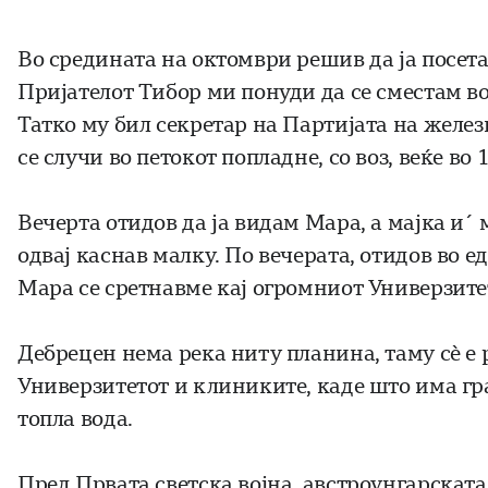
Во средината на октомври решив да ја посета
Пријателот Тибор ми понуди да се сместам во
Татко му бил секретар на Партијата на желез
се случи во петокот попладне, со воз, веќе во
Вечерта отидов да ја видам Мара, а мајка и´
одвај каснав малку. По вечерата, отидов во е
Мара се сретнавме кај огромниот Универзите
Дебрецен нема река ниту планина, таму сè е 
Универзитетот и клиниките, каде што има гр
топла вода.
Пред Првата светска војна, австроунгарската