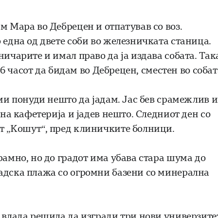
м Мара во Дебрецен и отпатував со воз.
 една од двете соби во железничката станица.
ничарите и имал право да ја издава собата. Так
 16 часот да бидам во Дебрецен, сместен во собат
 ми понуди нешто да јадам. Јас бев срамежлив и
дна кафетерија и јадев нешто. Следниот ден со
т „Кошут“, пред клиничките болници.
рамно, но до градот има убава стара шума до
адска плажа со огромни базени со минерална
 влада решила да изгради три нови универзите