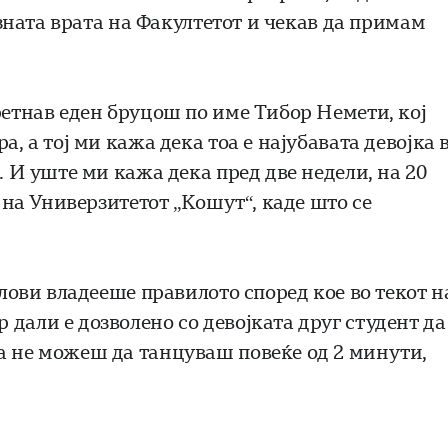
лезната врата на Факултетот и чекав да примам
ретнав еден бруцош по име Тибор Немети, кој
, а тој ми кажа дека тоа е најубавата девојка 
. И уште ми кажа дека пред две недели, на 20
а на Универзитетот „Кошут“, каде што се
алови владееше правилото според кое во текот н
дали е дозволено со девојката друг студент да
а не можеш да танцуваш повеќе од 2 минути,