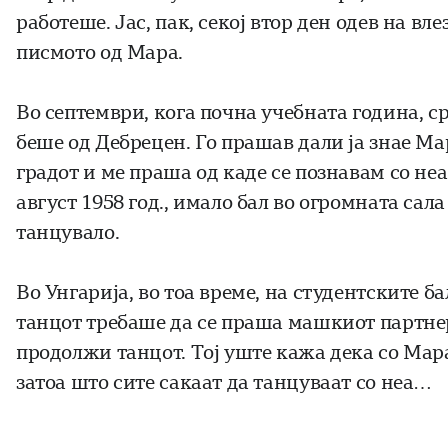
работеше. Јас, пак, секој втор ден одев на в
писмото од Мара.
Во септември, кога почна учебната година, с
беше од Дебрецен. Го прашав дали ја знае Мара
градот и ме праша од каде се познавам со неа
август 1958 год., имало бал во огромната сал
танцувало.
Во Унгарија, во тоа време, на студентските б
танцот требаше да се праша машкиот партнер 
продолжи танцот. Тој уште кажа дека со Мар
затоа што сите сакаат да танцуваат со неа…