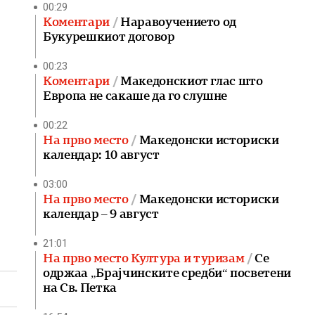
00:29
Коментари
Наравоучението од
Букурешкиот договор
00:23
Коментари
Македонскиот глас што
Европа не сакаше да го слушне
00:22
На прво место
Македонски историски
календар: 10 август
03:00
На прво место
Македонски историски
календар – 9 август
21:01
На прво место Култура и туризам
Се
одржаа „Брајчинските средби“ посветени
на Св. Петка