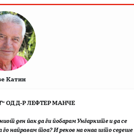
ве Катин
Т“
O
Д
Д-Р ЛЕФТЕР МАНЧЕ
идниот ден пак да ги побарам Унгарките и да се
да го направам тоа? И реков на онаа што седеше