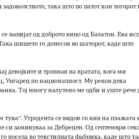
 задоволството, така што по патот кон логорот 
се напијат од доброто вино од Балатон. Ева ис
 Така шишето го донесов во шаторот, каде што
ај девојките и тропнав на вратата, кога ми
ец, Унгарец по националност. Му реков дека
ранка. Тој многу налутено ме одби и уште рече 
м тука“. Утредента се видов со нив на плажата 
е си заминуваа за Дебрецен. Од септември секо
 го носела во текстилната фабрика, каде што та