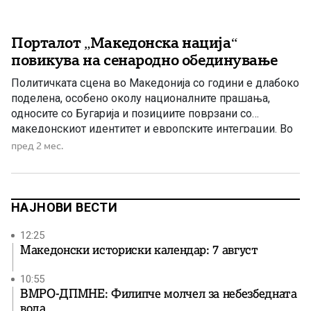
Порталот „Македонска нација“
повикува на сенародно обединување
Политичката сцена во Македонија со години е длабоко
поделена, особено околу националните прашања,
односите со Бугарија и позициите поврзани со
македонскиот идентитет и европските интеграции. Во
такви околности, сè почесто во јавноста се отвора
пред 2 мес.
прашањето: ако постои можност за пошироко народно
и национално обединување околу клучните државни
интереси, зошто СДС упорно го избегнува тоа?
Премиерот […]
НАЈНОВИ ВЕСТИ
12:25
Македонски историски календар: 7 август
10:55
ВМРО-ДПМНЕ: Филипче молчел за небезбедната
вода