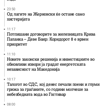
23:50
Од лагите на Жерновски ќе остане само
хистеријата
11:17
Потпишани договорите за железницата Крива
Паланка – Деве Баир: Коридорот 8 е врвен
приоритет
11:10
Новите законски решенија и инвестициите во
обновливи извори ја градат енергетската
независност на Македонија
10:17
Талогот во СДС, кој денес печали поени и глуми
грижа за граѓаните, со години молчеше за
небезбедната вода во Гостивар
08:00