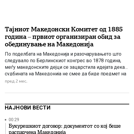
Тајниот Македонски Комитет од 1885
година – првиот организиран обид за
обединување на Македонија
По поделбата на Македонија и разочарувањето што
следувало по Берлинскиот конгрес во 1878 година,
меѓу македонските дејци се зацврстила идејата дека
судбината на Македонија не смее да биде предмет на
туѓи политички договори. Во такви околности, во 1885
пред 2 мес.
година бил формиран Тајниот Македонски Комитет –
една од првите организирани политички структури што
имала цел да […]
НАЈНОВИ ВЕСТИ
00:29
Букурешкиот договор: документот со кој беше
распарчена Македонија