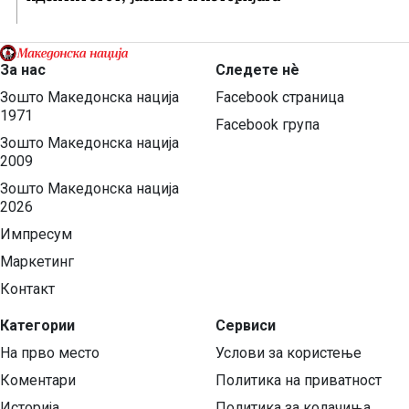
За нас
Следете нѐ
Зошто Македонска нација
Facebook страница
1971
Facebook група
Зошто Македонска нација
2009
Зошто Македонска нација
2026
Импресум
Маркетинг
Контакт
Категории
Сервиси
На прво место
Услови за користење
Коментари
Политика на приватност
Историја
Политика за колачиња