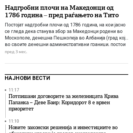
Надгробни плочи на Македонци од
1786 година – пред раѓањето на Тито
Постојат надгробни плочи од 1786 година, на кои јасно
се гледа дека станува збор за Македонци родени во
Москополе, денешна Пешкопеја во Албанија (град кој,
во своите денешни административни граници, постои
од 1913 година). На овие споменици е наведено дека
пред 3 мес.
починатите се Македонци од Македонија и дека својот
животен век го завршиле во Брод, денешен […]
НАЈНОВИ ВЕСТИ
11:17
Потпишани договорите за железницата Крива
Паланка – Деве Баир: Коридорот 8 е врвен
приоритет
11:10
Новите законски решенија и инвестициите во