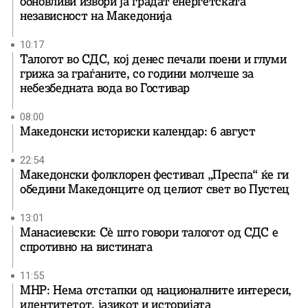
обновливи извори ја градат енергетската
независност на Македонија
10:17
Талогот во СДС, кој денес печали поени и глуми
грижа за граѓаните, со години молчеше за
небезбедната вода во Гостивар
08:00
Македонски историски календар: 6 август
22:54
Македонски фолклорен фестивал „Преспа“ ќе ги
обедини Македонците од целиот свет во Пустец
13:01
Манасиевски: Сè што говори талогот од СДС е
спротивно на вистината
11:55
МНР: Нема отстапки од националните интереси,
идентитетот, јазикот и историјата