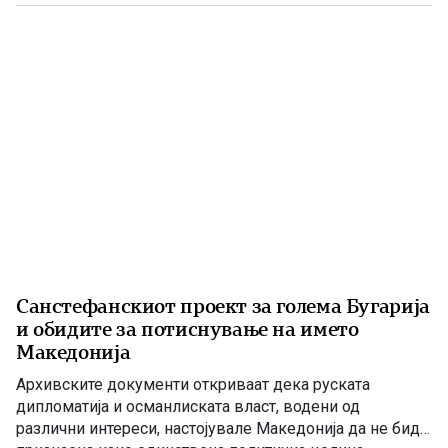
планините и во трските покрај Преспанското Езеро.
Податоците што следуваат се засноваат врз
сведоштвото на […]
Санстефанскиот проект за голема Бугарија
и обидите за потиснување на името
Македонија
Архивските документи откриваат дека руската
дипломатија и османлиската власт, водени од
различни интереси, настојувале Македонија да не биде