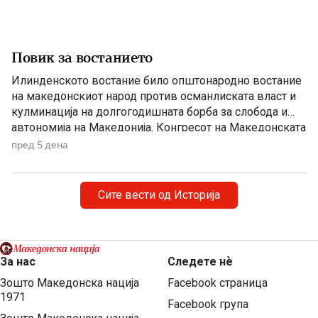
Повик за востанието
Илинденското востание било општонародно востание
на македонскиот народ против османлиската власт и
кулминација на долгогодишната борба за слобода и
автономија на Македонија. Конгресот на Македонската
револуционерна организација, одржан во Солун, донел
пред 5 дена
одлука напролет да се крене оружено востание, при
што неговото започнување и водење им биле
препуштени на окружните комитети. Конгресот на
Сите вести од Историја
Битолскиот револуционерен округ, […]
За нас
Следете нѐ
Зошто Македонска нација
Facebook страница
1971
Facebook група