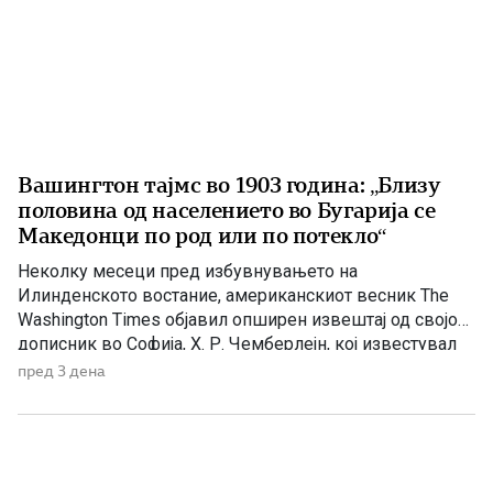
Вашингтон тајмс во 1903 година: „Близу
половина од населението во Бугарија се
Македонци по род или по потекло“
Неколку месеци пред избувнувањето на
Илинденското востание, американскиот весник The
Washington Times објавил опширен извештај од својот
дописник во Софија, Х. Р. Чемберлејн, кој известувал
за политичката состојба на Балканот, македонското
пред 3 дена
револуционерно движење и односот на Бугарија кон
настаните во Македонија. Написот е објавен на 26
април 1903 година, само нешто повеќе од три месеци
[…]