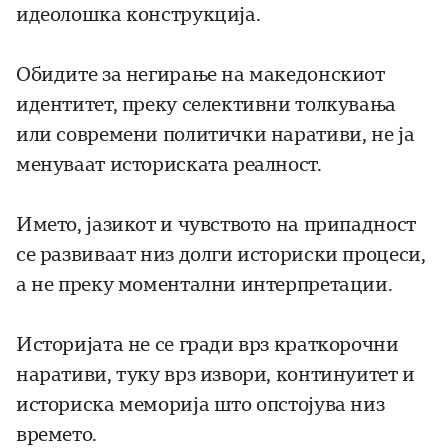
идеолошка конструкција.
Обидите за негирање на македонскиот
идентитет, преку селективни толкувања
или современи политички наративи, не ја
менуваат историската реалност.
Името, јазикот и чувството на припадност
се развиваат низ долги историски процеси,
а не преку моментални интерпретации.
Историјата не се гради врз краткорочни
наративи, туку врз извори, континуитет и
историска меморија што опстојува низ
времето.