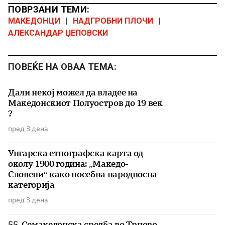
ПОВРЗАНИ ТЕМИ:
МАКЕДОНЦИ
|
НАДГРОБНИ ПЛОЧИ
|
АЛЕКСАНДАР ЏЕПОВСКИ
ПОВЕЌЕ НА ОВАА ТЕМА:
Дали некој можел да владее на
Македонскиот Полуостров до 19 век
?
пред 3 дена
Унгарска етнографска карта од
околу 1900 година: „Македо-
Словени“ како посебна народносна
категорија
пред 3 дена
55. Семакедонска средба во Трново –