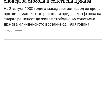
епопеја за слобода и сопствена држава
На 2 август 1903 година македонскиот народ се крена
против османлиското ропство и пред светот ја покажа
својата решеност да живее слободно во сопствена
држава Илинденското востание од 1903 година
претставува еден од најсветлите и најзначајните
пред 5 дена
настани во поновата историја на Македонија. Тоа не
било ненадеен и изолиран бунт, туку врв на
долгогодишната организирана борба […]