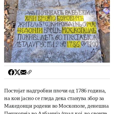
Постојат надгробни плочи од 1786 година,
на кои јасно се гледа дека станува збор за
Македонци родени во Москополе, денешна
Пешкопеја во Албанија (град кој, во своите