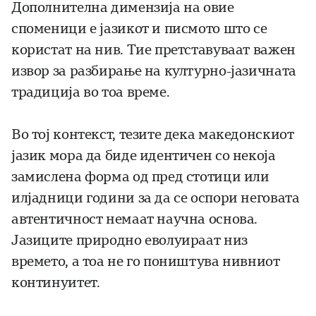
Дополнителна димензија на овие
споменици е јазикот и писмото што се
користат на нив. Тие претставуваат важен
извор за разбирање на културно-јазичната
традиција во тоа време.
Во тој контекст, тезите дека македонскиот
јазик мора да биде идентичен со некоја
замислена форма од пред стотици или
илјадници години за да се оспори неговата
автентичност немаат научна основа.
Јазиците природно еволуираат низ
времето, а тоа не го поништува нивниот
континуитет.