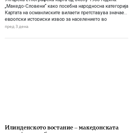
„Македо-Словени“ како посебна народносна категорија
Картата на османлиските вилаети претставува значаен
европски историски извор за населението во
Македонија на преминот од XIX кон XX век На крајот
пред 3 дена
од XIX и почетокот на XX век Балканот бил простор на
силни политички, црковни и пропагандни судири.
Особено жестока била борбата […]
Илинденското востание – македонската