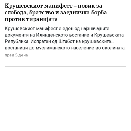
Крушевскиот манифест – повик за
слобода, братство и заедничка борба
против тиранијата
Крушевскиот манифест е еден од најзначајните
документи на Илинденското востание и Крушевската
Република. Испратен од Штабот на крушевските
востаници до муслиманското население во околината,
тој претставува повик за заедничка борба против
пред 5 дена
тиранијата, насилството и ропството, без разлика на
верата и народноста. Крушевскиот манифест Браќа
земљаци и мили комшии! Ние, вашите вечни комшии,
пријатели и познајници […]