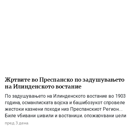
Жртвите во Преспанско по задушувањето
на Илинденското востание
По задушувањето на Илинденското востание во 1903
година, османлиската војска и башибозукот спровеле
жестоки казнени походи низ Преспанскиот Регион.
Биле убивани цивили и востаници, опожарувани цели
села, ограбувани куќи, добиток и летнина, а
пред 3 дена
населението било принудено да бара спас во