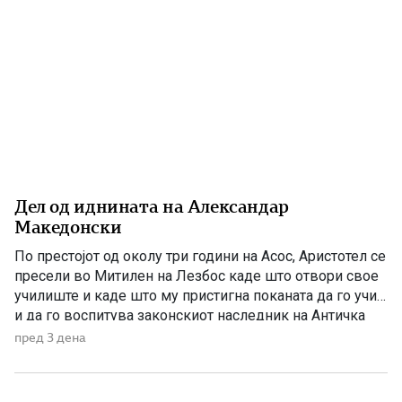
Дел од иднината на Александар
Македонски
По престојот од околу три години на Асос, Аристотел се
пресели во Митилен на Лезбос каде што отвори свое
училиште и каде што му пристигна поканата да го учи
и да го воспитува законскиот наследник на Античка
Македонија. Годините на Асос беа важни за развојот на
пред 3 дена
Аристотел, бидејќи во тоа време тој не беше
најславниот […]