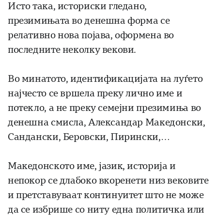
Исто така, историски гледано,
презимињата во денешна форма се
релативно нова појава, оформена во
последните неколку векови.
Во минатото, идентификацијата на луѓето
најчесто се вршела преку лично име и
потекло, а не преку семејни презимиња во
денешна смисла, Александар Македонски,
Сандански, Беровски, Пирински,…
Македонското име, јазик, историја и
непокор се длабоко вкоренети низ вековите
и претставуваат континуитет што не може
да се избрише со ниту една политичка или