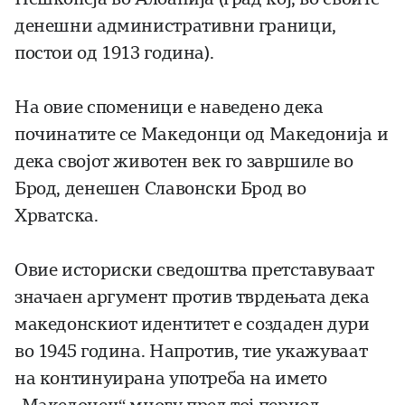
денешни административни граници,
постои од 1913 година).
На овие споменици е наведено дека
починатите се Македонци од Македонија и
дека својот животен век го завршиле во
Брод, денешен Славонски Брод во
Хрватска.
Овие историски сведоштва претставуваат
значаен аргумент против тврдењата дека
македонскиот идентитет е создаден дури
во 1945 година. Напротив, тие укажуваат
на континуирана употреба на името