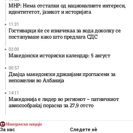
МНР: Нема отстапки од националните интереси,
идентитетот, јазикот и историјата
11:31
Гостиварци ќе се изначекаа за вода доколку се
постапуваше како што предлага СДС
02:00
Македонски историски календар: 5 август
00:57
Двајца македонски државјани прогласени за
непожелни во Албанија
14:11
Македонија е лидер во регионот – патничкиот
авиосообраќај порасна за 27,9 отсто
За нас
Следете нѐ