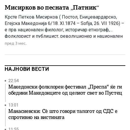
Мисирков во песната „Патник“
Крсте Петков Мисирков ( Постол, Ениџевардарско,
Егејска Македонија 6/18. XI.1874 – Sofija, 26. VII 1926) –
е прв национален филолог, историчар етнограф,
фолклорист и публицист, револуционер и национален
деец. Тој е најкомплетниот и најкомплесниот
пред 3 мес.
македонски славист, кодификатор на современиот
македонски литературен јазик и правопис, автор на
првата книга („За Македонцките работи“, 1903) и на
првото […]
НАЈНОВИ ВЕСТИ
22:54
Македонски фолклорен фестивал „Преспа“ ќе ги
обедини Македонците од целиот свет во Пустец
13:01
Манасиевски: Сè што говори талогот од СДС е
спротивно на вистината
11:55